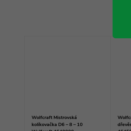
ík,19mm
Wolfcraft Mistrovská
Wolfcr
kolíkovačka D6 – 8 – 10
dřevěn