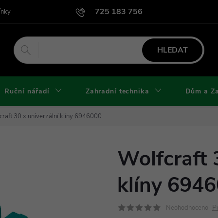
725 183 756
ínky
Podmínky užití webu
Podmínky ochrany osobních údajů a cook
HLEDAT
Ruční nářadí
Zahradní technika
Dům a Z
craft 30 x univerzální klíny 6946000
Wolfcraft 
klíny 694
P
Neohodnoceno