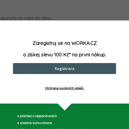
 zasunuty do sebe do obou
r
m nebo dokonce větší
Zaregistruj se na WORKA.CZ
ení
a získej slevu 100 Kč* na první nákup.
Registrace
Ochrana osobních údajů.
 Germany
raft.com
♦ přehled o objednávkách
parametry může výrobce změnit bez předchozího upozornění. Obrázky mají ilustrační
♦ snadná komunikace