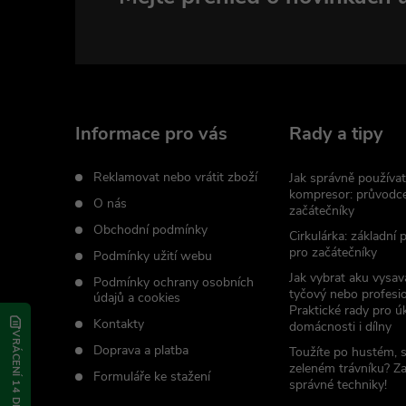
Z
á
p
a
Informace pro vás
Rady a tipy
t
Reklamovat nebo vrátit zboží
Jak správně používat
kompresor: průvodc
O nás
začátečníky
í
Obchodní podmínky
Cirkulárka: základní
pro začátečníky
Podmínky užití webu
Jak vybrat aku vysav
Podmínky ochrany osobních
tyčový nebo profesio
údajů a cookies
Praktické rady pro úk
Kontakty
domácnosti i dílny
VRÁCENÍ 14 DNÍ
Doprava a platba
Toužíte po hustém, 
zeleném trávníku? Z
Formuláře ke stažení
správné techniky!