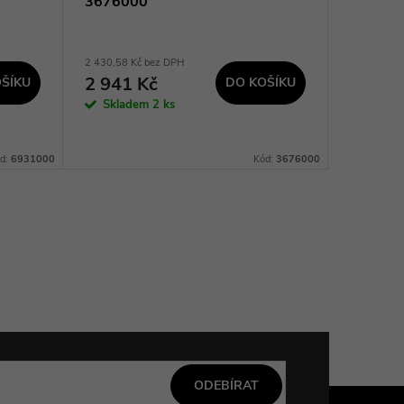
3676000
2 430,58 Kč bez DPH
153,72 Kč 
2 941 Kč
186 K
ŠÍKU
DO KOŠÍKU
Skladem
2 ks
Sklad
d:
6931000
Kód:
3676000
ODEBÍRAT