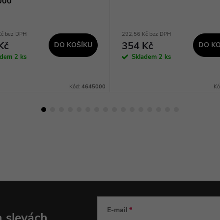
000
Kč bez DPH
292,56 Kč bez DPH
Kč
354 Kč
DO KOŠÍKU
DO KO
adem
2 ks
Skladem
2 ks
Kód:
4645000
Kó
E-mail
a slevách