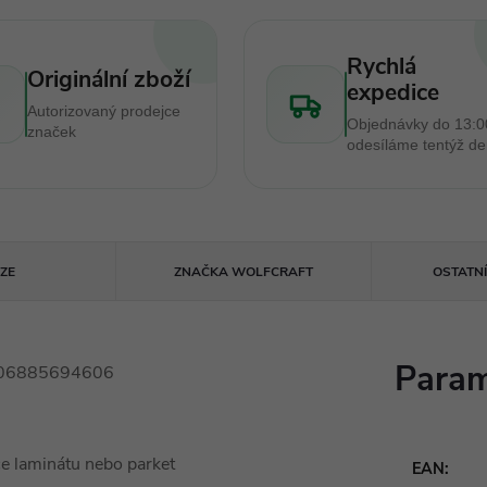
Rychlá
Originální zboží
expedice
Autorizovaný prodejce
Objednávky do 13:0
značek
odesíláme tentýž d
ZE
ZNAČKA
WOLFCRAFT
OSTATN
Param
 4006885694606
ce laminátu nebo parket
EAN
: