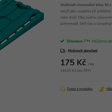
Wolfcraft Univerzální klíny 30 
slouží jako rozpěrka při pokládce
nebo dveří. Díky svému zásuvnému
pohromadě, šetří čas a usnadňují
Skladem
2 ks
Možnosti doručení
175 Kč
/ ks
144,63 Kč bez DPH
Měrná
cena:
Dotaz k produktu
Hlí