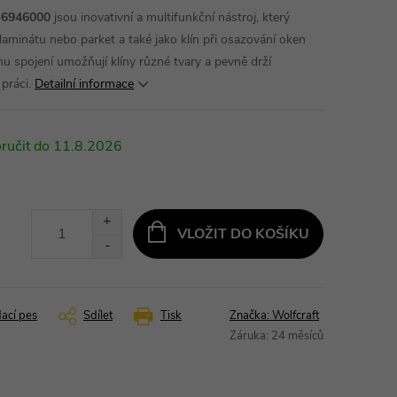
x 6946000
jsou inovativní a multifunkční nástroj, který
 laminátu nebo parket a také jako klín při osazování oken
 spojení umožňují klíny různé tvary a pevně drží
 práci.
Detailní informace
11.8.2026
VLOŽIT DO KOŠÍKU
dací pes
Sdílet
Tisk
Značka:
Wolfcraft
Záruka
:
24 měsíců