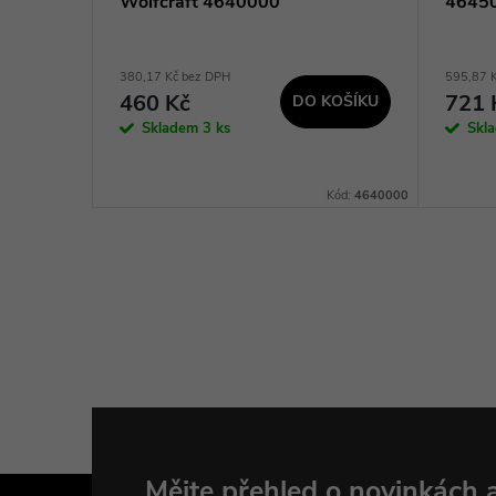
Wolfcraft 4640000
4645
380,17 Kč bez DPH
595,87 
460 Kč
721 
KOŠÍKU
DO KOŠÍKU
Skladem
3 ks
Skl
Kód:
4317000
Kód:
4640000
Mějte přehled o novinkách