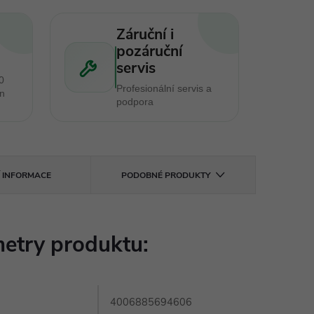
Záruční i
pozáruční
servis
0
Profesionální servis a
en
podpora
Í INFORMACE
PODOBNÉ PRODUKTY
etry produktu:
4006885694606