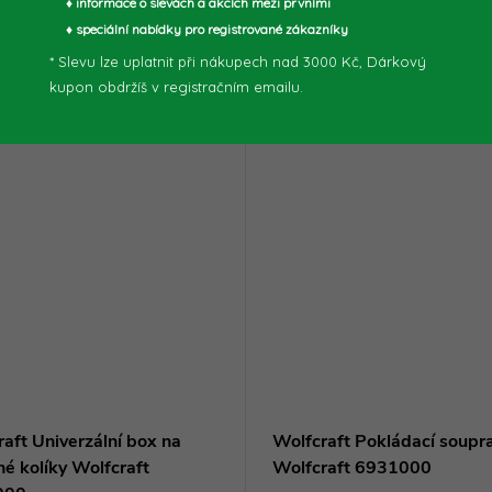
♦ informace o slevách a akcích mezi prvními
♦ speciální nabídky pro registrované zákazníky
* Slevu lze uplatnit při nákupech nad 3000 Kč, Dárkový
kupon obdržíš v registračním emailu.
aft Univerzální box na
Wolfcraft Pokládací soupr
é kolíky Wolfcraft
Wolfcraft 6931000