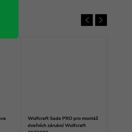
ava
Wolfcraft Sada PRO pro montáž
Wolfcra
dveřních zárubní Wolfcraft
291800