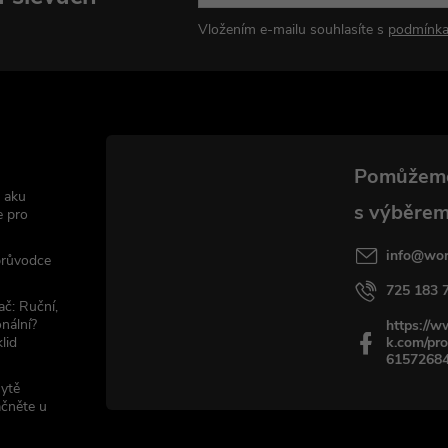
Vložením e-mailu souhlasíte s
podmínka
 aku
e pro
info
@
wor
 průvodce
725 183 
ač: Ruční,
nální?
https://
lid
k.com/pro
6157268
sytě
ačněte u