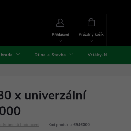
ies
Kontakty
Doprava a platba
Formuláře ke stažení
NÁKUPNÍ
KOŠÍK
Prázdný košík
Přihlášení
ahrada
Dílna a Stavba
Vrtáky-Nástroje
30 x univerzální
6000
odrobnosti hodnocení
Kód produktu:
6946000