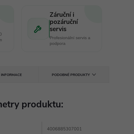
Záruční i
pozáruční
servis
0
Profesionální servis a
en
podpora
Í INFORMACE
PODOBNÉ PRODUKTY
etry produktu:
4006885307001