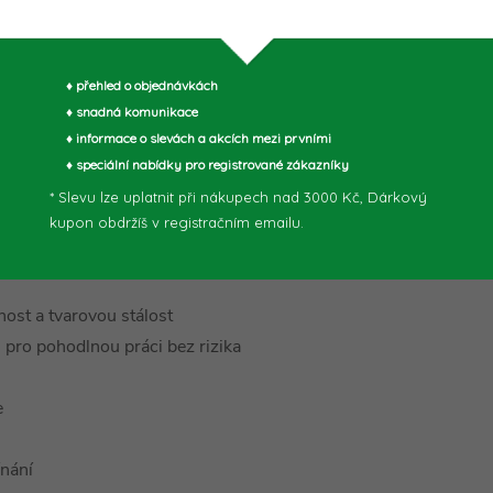
i dlouhodobém používání
kým pogumovaným upínacím
♦ přehled o objednávkách
♦ snadná komunikace
upínání kulatých předmětů
♦ informace o slevách a akcích mezi prvními
í jako opěrné plochy
♦ speciální nabídky pro registrované zákazníky
 bez použití nářadí přestavět
* Slevu lze uplatnit při nákupech nad 3000 Kč, Dárkový
kupon obdržíš v registračním emailu.
i vlákny a kolejnicí ze
nost a tvarovou stálost
pro pohodlnou práci bez rizika
e
ínání