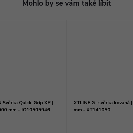
 Svěrka Quick-Grip XP |
XTLINE G -svěrka kovaná |
 900 mm - JO10505946
mm - XT141050