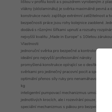
lištou v profilu kosti a s pouzdrem vyrobeným z pl
vlákny (sklolaminátu) je svěrka maximálně pevná a 
konstrukce navíc zajišťuje extrémní zatížitelnost a t
bezpečnosti práce jsou rohy kolejnice zaoblené. J
dodává s různými šířkami upnutí a rozsahy rozpíná
nejvyšší kvalitu „Made in Europe“ s 10letou zárukou
Vlastnosti
jednoruční svěrka pro bezpečné a kontrolované upí
ideální pro nejvyšší profesionální nároky
promyšlená konstrukce opírající se o desítky let zk
svěrkami pro jedinečný pracovní pocit a spolehlivé 
optimální přenos síly ruky pro nenamáhavou, efektiv
kg
inteligentní pumpovací mechanizmus umožňující nej
jednotlivých krocích, ale i rozevírání pouze jednou 
speciální mechanizmus s pákou pro bezpečné uvolně