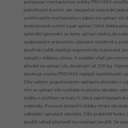
pumpovací mechanizmus svěrky PRO MAX umožňuje 
jednotlivých krocích, ale i bezpečné rozevírání jed
uvolňovacího mechanizmu s pákou lze upínací sílu
kontrolovaně uvolnit a pak upínací čelist zlehka pře
optimální geometrii se tento upínací nástroj dá ovláda
opakovaných pracovních výkonech intuitivně a zcela
používání ještě zlepšuje ergonomicky tvarovaná, pr
rukojeť s měkkou zónou. K ovládání stačí jen minimál
převádí na upínací sílu dosahující až 250 kg. Výjim
dosahuje svorka PRO MAX nejlepší spolehlivosti i 
Díky velkým pogumovaným upínacím plochám s vý
mm se upínací síla rozkládá na plochu obrobku velm
drážku s profilem ve tvaru V, která zajistí bezpečné 
materiálu. Posuvné distanční držáky chrání obrobek 
odkládání upnutých obrobků. Díky praktické funkci 2
použití nářadí přestavět na rozpínací použití. Se sp