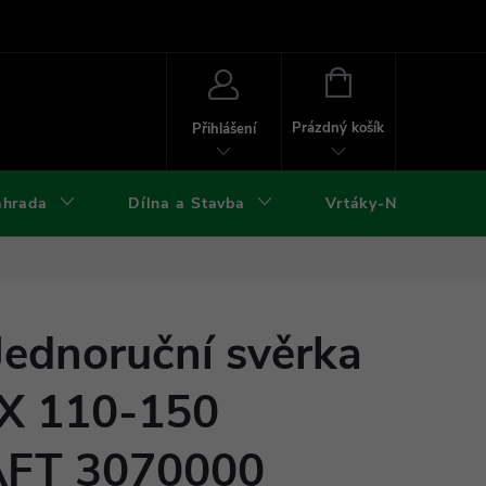
ies
Kontakty
Doprava a platba
Formuláře ke stažení
NÁKUPNÍ
KOŠÍK
Prázdný košík
Přihlášení
ahrada
Dílna a Stavba
Vrtáky-Nástroje
Jednoruční svěrka
X 110-150
FT 3070000