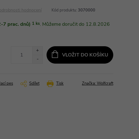
odrobnosti hodnocení
Kód produktu:
3070000
-7 prac. dnů)
1 ks
12.8.2026
VLOŽIT DO KOŠÍKU
dací pes
Sdílet
Tisk
Značka:
Wolfcraft