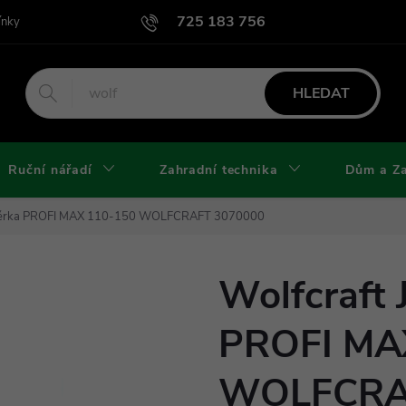
725 183 756
ínky
Podmínky užití webu
Podmínky ochrany osobních údajů a cook
HLEDAT
Ruční nářadí
Zahradní technika
Dům a Z
 svěrka PROFI MAX 110-150 WOLFCRAFT 3070000
Wolfcraft 
PROFI MA
WOLFCRA