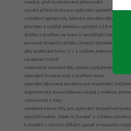
snadné, plně kontrolované přesouvání
vysoká přídržná síla pro optimální spolehlivost př
rozložení upínací síly šetrné k obrobku díky vel
plochám a zvláště velkému vyložení 110 mm
drážka s profilem ve tvaru V umožňující bezpečné 
posuvné distanční držáky chránící obrobek a sloužíc
díky praktické funkci 2 v 1 můžete jednoruční svěrku
na upínací čelistí
maximálně robustní díky plastu vyztuženému skelným
speciálně tvrzené oceli s profilem kosti
speciální děrovaná struktura pro maximální zatížitel
ergonomická dvousložková rukojeť s měkkou zónou 
vyklouznutí z ruky
zaoblené konce lišty pro optimální bezpečnost prác
nejvyšší kvalita „Made in Europe“ s 10letou zárukou
k dostání v různých šířkách upnutí a rozsazích rozp