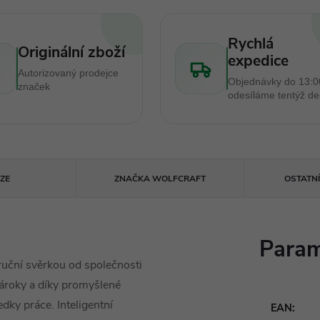
Rychlá
Originální zboží
expedice
Autorizovaný prodejce
Objednávky do 13:0
značek
odesíláme tentýž d
ZE
ZNAČKA
WOLFCRAFT
OSTATN
Param
uční svěrkou od společnosti
 nároky a díky promyšlené
edky práce. Inteligentní
EAN
: