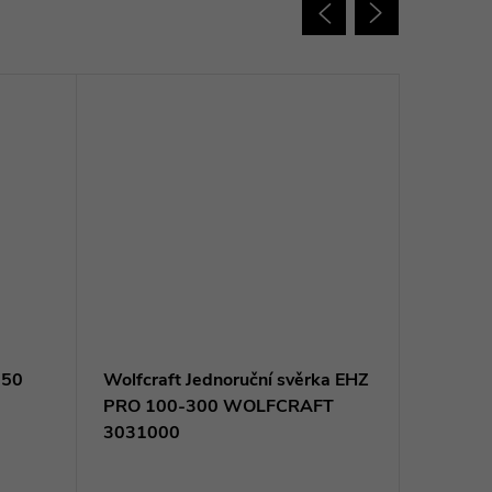
 50
Wolfcraft Jednoruční svěrka EHZ
Svěrka 
PRO 100-300 WOLFCRAFT
- KL04
3031000