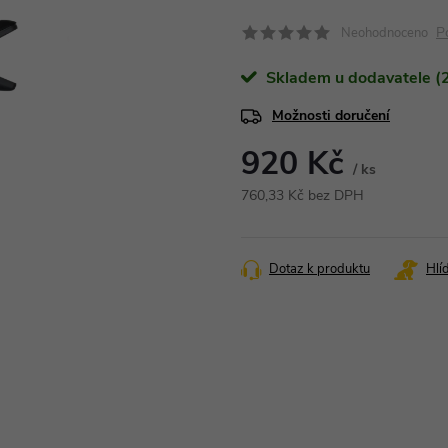
P
Neohodnoceno
Skladem u dodavatele (2
Možnosti doručení
920 Kč
/ ks
760,33 Kč bez DPH
Měrná
cena:
Dotaz k produktu
Hlí