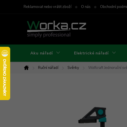
Přejít
Reklamovat nebo vrátit zboží
O nás
Obchodní podm
na
obsah
Aku nářadí
Elektrické nářadí
Ruční nářadí
Svěrky
Wolfcraft Jednoruční
Domů