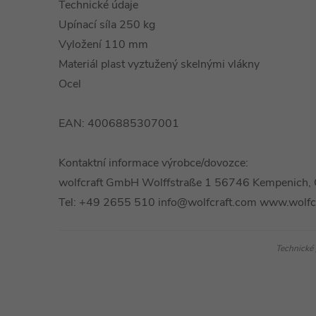
Technické údaje
Upínací síla 250 kg
Vyložení 110 mm
Materiál plast vyztužený skelnými vlákny
Ocel
EAN: 4006885307001
Kontaktní informace výrobce/dovozce:
wolfcraft GmbH Wolffstraße 1 56746 Kempenich,
Tel: +49 2655 510 info@wolfcraft.com www.wolfc
Technické 