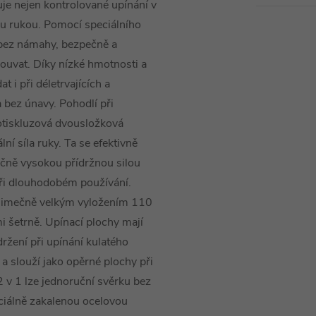
nejen kontrolované upínání v
nou rukou. Pomocí speciálního
 bez námahy, bezpečně a
souvat. Díky nízké hmotnosti a
t i při déletrvajících a
 bez únavy. Pohodlí při
otiskluzová dvousložková
ní síla ruky. Ta se efektivně
ečně vysokou přídržnou silou
při dlouhodobém používání.
jimečně velkým vyložením 110
i šetrně. Upínací plochy mají
držení při upínání kulatého
a slouží jako opěrné plochy při
 v 1 lze jednoruční svěrku bez
eciálně zakalenou ocelovou