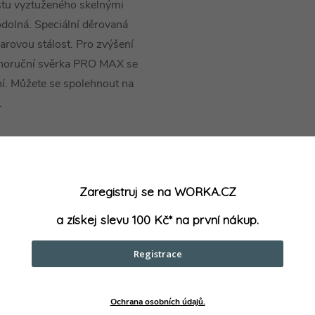
astu vyztuženého skelnými
odolná. Speciální děrovaná
varovou stálost. Pro zvýšení
ednoruční svěrka PRO MAX se
ní. Můžete se spolehnout na
.
nání pouze jednou rukou –
ušeností s jednoručními
Zaregistruj se na WORKA.CZ
držení
a získej slevu 100 Kč* na první nákup.
ní práci s upínací silou až 250
Registrace
en kontrolované upínání v
rukou
ní upínací síly jednou rukou a
Ochrana osobních údajů.