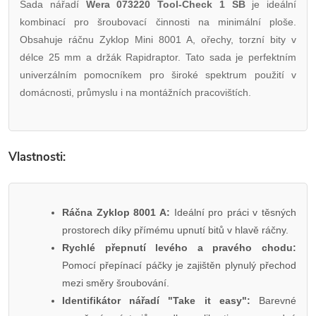
Sada nářadí
Wera 073220 Tool-Check 1 SB
je ideální
kombinací pro šroubovací činnosti na minimální ploše.
Obsahuje ráčnu Zyklop Mini 8001 A, ořechy, torzní bity v
délce 25 mm a držák Rapidraptor. Tato sada je perfektním
univerzálním pomocníkem pro široké spektrum použití v
domácnosti, průmyslu i na montážních pracovištích.
Vlastnosti:
Ráčna Zyklop 8001 A:
Ideální pro práci v těsných
prostorech díky přímému upnutí bitů v hlavě ráčny.
Rychlé přepnutí levého a pravého chodu:
Pomocí přepínací páčky je zajištěn plynulý přechod
mezi směry šroubování.
Identifikátor nářadí "Take it easy":
Barevné