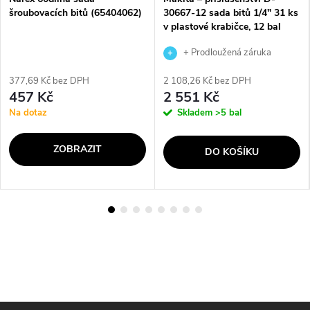
šroubovacích bitů (65404062)
30667-12 sada bitů 1/4" 31 ks
v plastové krabičce, 12 bal
+ Prodloužená záruka
výrobce
377,69 Kč bez DPH
2 108,26 Kč bez DPH
457 Kč
2 551 Kč
Na dotaz
Skladem
>5 bal
ZOBRAZIT
DO KOŠÍKU