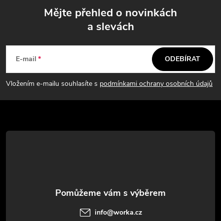
Mějte přehled o novinkách
a slevách
Z
á
E-mail
ODEBÍRAT
p
Vložením e-mailu souhlasíte s
podmínkami ochrany osobních údajů
a
t
í
info
@
worka.cz