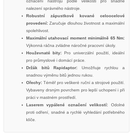
označení nástrojů podle velikosti pro snadné
nalezení správného nástroje.
Robustní zápustkově kované celoocelové
provedení:
Zaručuje dlouhou životnost a maximální
spolehlivost.
Maximální utahovací moment minimálně 65 Nm:
Výkonná ráčna zvládne náročné pracovní úkoly.
Houževnaté bity:
Pro univerzální použití, ideální
pro průmyslové i domácí práce.
Držák bitů Rapidaptor:
Umožňuje rychlou a
snadnou výměnu bitů jednou rukou.
Ořechy:
Téměř pro veškeré ruční a strojové použití.
Vybaveny drsným povrchem pro lepší uchopení i při
práci v mastném prostředí.
Laserem vypálené označení velikostí:
Odolné
proti odření, snadné a rychlé vyhledání potřebného
klíče.