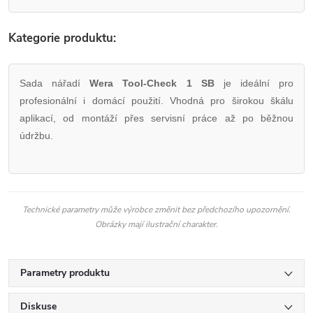
Kategorie produktu:
Sada nářadí
Wera Tool-Check 1 SB
je ideální pro
profesionální i domácí použití. Vhodná pro širokou škálu
aplikací, od montáží přes servisní práce až po běžnou
údržbu.
Technické parametry může výrobce změnit bez předchozího upozornění.
Obrázky mají ilustrační charakter.
Parametry produktu
Diskuse