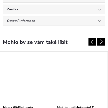
Značka
Ostatní informace
Narex 60dílná sada
Makita – příslušenství D-