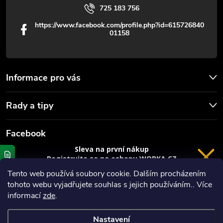
725 183 756
https://www.facebook.com/profile.php?id=615726840
01158
Informace pro vás
Rady a tipy
Facebook
Sleva na první nákup
Registrujte se na eshopu WORKA.CZ
VRÁCENÍ 14 DNÍ
a
sleva 100 Kč*
na nákup je Vaše.
Tento web používá soubory cookie. Dalším procházením
tohoto webu vyjadřujete souhlas s jejich používáním.. Více
Registrace
informací
zde
.
*platí při nákupu nad 3000 Kč
Nastavení
Copyright 2026
Worka.cz - Vše pro práci a řemeslo
. Všechna práva
Privacy policy