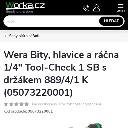
Přejít
NÁKUPNÍ
KOŠÍK
na
obsah
HLEDAT
Sady bitů a nářadí
Wera Bity, hlavice a ráčna
1/4" Tool-Check 1 SB s
držákem 889/4/1 K
(05073220001)
Podrobnosti hodnocení
Neohodnoceno
Kód produktu:
05073220001