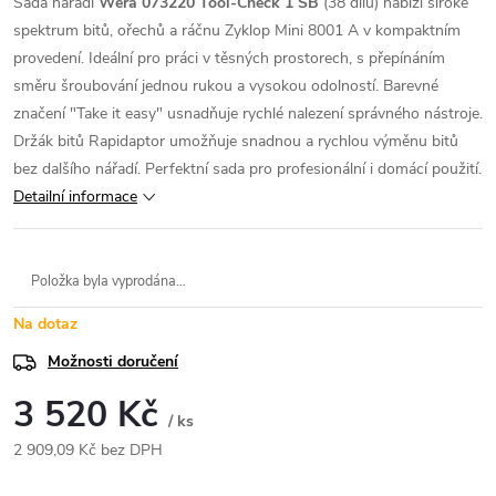
Sada nářadí
Wera 073220 Tool-Check 1 SB
(38 dílů) nabízí široké
spektrum bitů, ořechů a ráčnu Zyklop Mini 8001 A v kompaktním
provedení. Ideální pro práci v těsných prostorech, s přepínáním
směru šroubování jednou rukou a vysokou odolností. Barevné
značení "Take it easy" usnadňuje rychlé nalezení správného nástroje.
Držák bitů Rapidaptor umožňuje snadnou a rychlou výměnu bitů
bez dalšího nářadí. Perfektní sada pro profesionální i domácí použití.
Detailní informace
Položka byla vyprodána…
Na dotaz
Možnosti doručení
3 520 Kč
/ ks
2 909,09 Kč bez DPH
Měrná