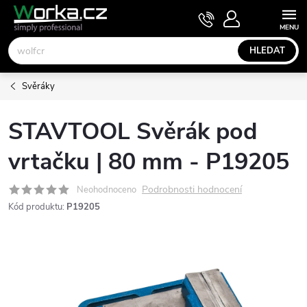
Přejít
NÁKUPNÍ
KOŠÍK
na
obsah
HLEDAT
Svěráky
STAVTOOL Svěrák pod
vrtačku | 80 mm - P19205
Podrobnosti hodnocení
Neohodnoceno
Kód produktu:
P19205