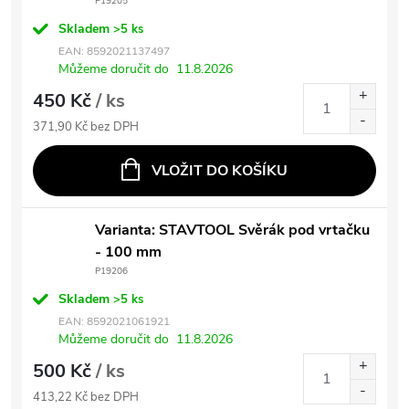
P19205
Skladem
>5 ks
EAN:
8592021137497
Můžeme doručit do
11.8.2026
450 Kč
/ ks
371,90 Kč bez DPH
VLOŽIT DO KOŠÍKU
Varianta: STAVTOOL Svěrák pod vrtačku
- 100 mm
P19206
Skladem
>5 ks
EAN:
8592021061921
Můžeme doručit do
11.8.2026
500 Kč
/ ks
413,22 Kč bez DPH