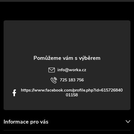
a
t
í
info
@
worka.cz
725 183 756
https://www.facebook.com/profile.php?id=615726840
01158
Informace pro vás