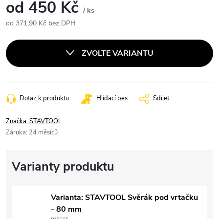
od
450 Kč
/ ks
od
371,90 Kč
bez DPH
Měrná
cena:
ZVOLTE VARIANTU
Dotaz k produktu
Hlídací pes
Sdílet
Značka:
STAVTOOL
Záruka
:
24 měsíců
Varianta: STAVTOOL Svěrák pod vrtačku
- 80 mm