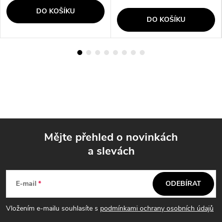
DO KOŠÍKU
DO KOŠÍKU
Mějte přehled o novinkách
a slevách
Z
á
E-mail
ODEBÍRAT
p
Vložením e-mailu souhlasíte s
podmínkami ochrany osobních údajů