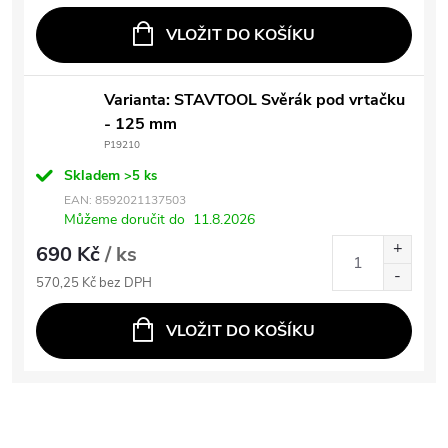
VLOŽIT DO KOŠÍKU
Varianta: STAVTOOL Svěrák pod vrtačku
- 125 mm
P19210
Skladem
>5 ks
EAN:
8592021137503
Můžeme doručit do
11.8.2026
690 Kč
/ ks
570,25 Kč bez DPH
VLOŽIT DO KOŠÍKU