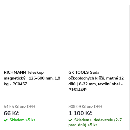
RICHMANN Teleskop
GK TOOLS Sada
magnetický | 125-600 mm, 1,8
očkoplochých klíčů, matné 12
kg - PC0457
dílů | 6-32 mm, textilní obal -
P16144/P
54,55 Kč bez DPH
909,09 Kč bez DPH
66 Kč
1 100 Kč
Skladem
>5 ks
Skladem u dodavatele (2-7
prac. dnů)
>5 ks