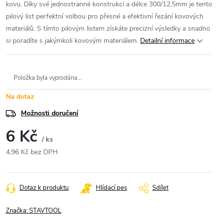
kovu. Díky své jednostranné konstrukci a délce 300/12,5mm je tento
pilový list perfektní volbou pro přesné a efektivní řezání kovových
materiálů. S tímto pilovým listem získáte precizní výsledky a snadno
si poradíte s jakýmkoli kovovým materiálem.
Detailní informace
Položka byla vyprodána…
Na dotaz
Možnosti doručení
6 Kč
/ ks
4,96 Kč bez DPH
Měrná
cena:
Dotaz k produktu
Hlídací pes
Sdílet
Značka:
STAVTOOL