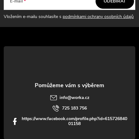
á
E-mail
ODEBÍRAT
p
Vložením e-mailu souhlasíte s
podmínkami ochrany osobních údajů
a
t
í
info
@
worka.cz
725 183 756
https://www.facebook.com/profile.php?id=615726840
01158