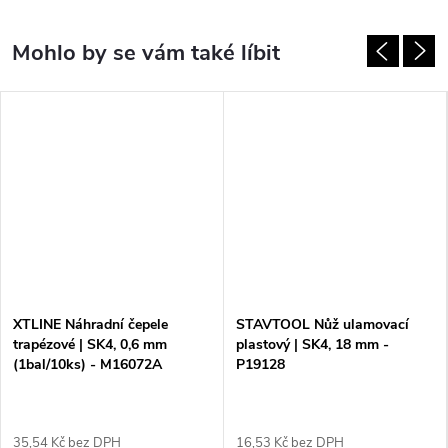
XTLINE Náhradní čepele
STAVTOOL Nůž ulamovací
trapézové | SK4, 0,6 mm
plastový | SK4, 18 mm -
(1bal/10ks) - M16072A
P19128
35,54 Kč bez DPH
16,53 Kč bez DPH