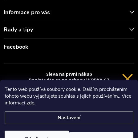
Informace pro vás
Rady a tipy
Facebook
Sleva na první nákup
Registrujte se na eshopu WORKA.CZ
VRÁCENÍ 14 DNÍ
a
sleva 100 Kč*
na nákup je Vaše.
Tento web používá soubory cookie. Dalším procházením
tohoto webu vyjadřujete souhlas s jejich používáním.. Více
Registrace
Copyright 2026
Worka.cz - Vše pro práci a řemeslo
. Všechna práva
informací
zde
.
vyhrazena.
*platí při nákupu nad 3000 Kč
Nastavení
Privacy policy
Vytvořil Shoptet
Nastavil tým EshopyUmíme.cz