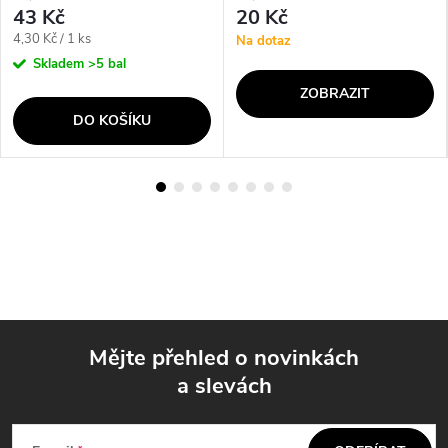
43 Kč
20 Kč
Měrná
4,30 Kč / 1 ks
Na dotaz
cena:
Skladem
>5 bal
ZOBRAZIT
DO KOŠÍKU
Mějte přehled o novinkách
a slevách
Z