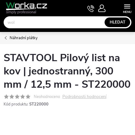
Přejít
NÁKUPNÍ
KOŠÍK
na
obsah
HLEDAT
Náhradní plátky
STAVTOOL Pilový list na
kov | jednostranný, 300
mm / 12,5 mm - ST220000
Podrobnosti hodnocení
Neohodnoceno
Kód produktu:
ST220000