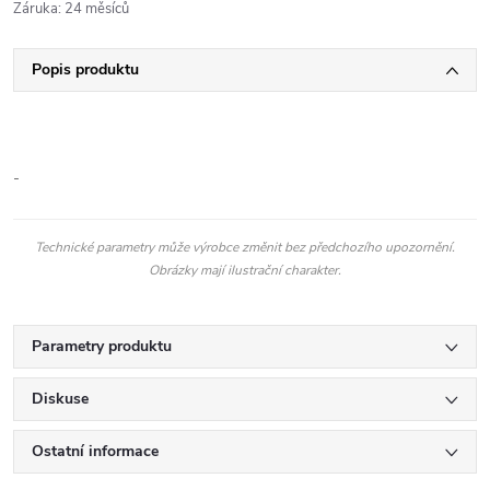
Záruka
:
24 měsíců
Popis produktu
-
Technické parametry může výrobce změnit bez předchozího upozornění.
Obrázky mají ilustrační charakter.
Parametry produktu
Diskuse
Ostatní informace