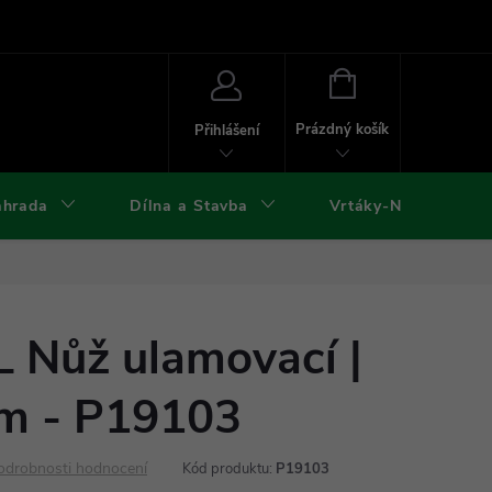
ies
Kontakty
Doprava a platba
Formuláře ke stažení
NÁKUPNÍ
KOŠÍK
Prázdný košík
Přihlášení
ahrada
Dílna a Stavba
Vrtáky-Nástroje
Nůž ulamovací |
m - P19103
odrobnosti hodnocení
Kód produktu:
P19103