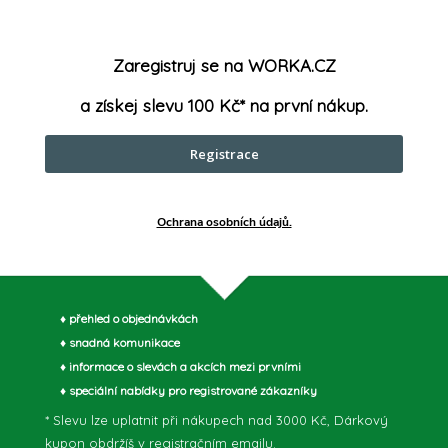
Šířka čep
Zaregistruj se na WORKA.CZ
Tvrdost
:
a získej slevu 100 Kč* na první nákup.
Registrace
parametry může výrobce změnit bez předchozího upozornění. Obrázky mají ilustrační
Ochrana osobních údajů.
♦ přehled o objednávkách
♦ snadná komunikace
♦ informace o slevách a akcích mezi prvními
♦ speciální nabídky pro registrované zákazníky
* Slevu lze uplatnit při nákupech nad 3000 Kč, Dárkový
kupon obdržíš v registračním emailu.