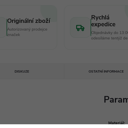
Rychlá
Originální zboží
expedice
Autorizovaný prodejce
Objednávky do 13:0
značek
odesíláme tentýž d
DISKUZE
OSTATNÍ INFORMACE
Param
Materiál
: