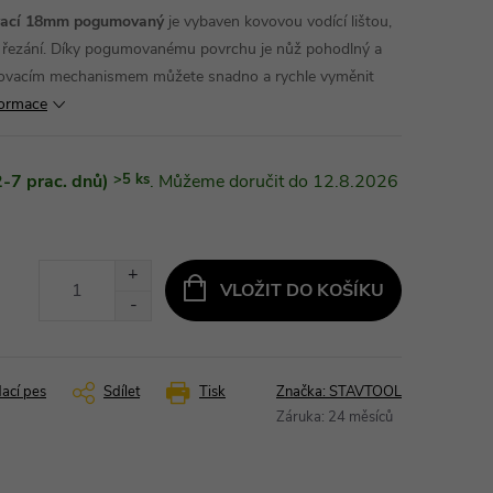
ací 18mm pogumovaný
je vybaven kovovou vodící lištou,
né řezání. Díky pogumovanému povrchu je nůž pohodlný a
amovacím mechanismem můžete snadno a rychle vyměnit
formace
-7 prac. dnů)
>5 ks
12.8.2026
VLOŽIT DO KOŠÍKU
dací pes
Sdílet
Tisk
Značka:
STAVTOOL
Záruka
:
24 měsíců