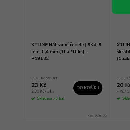
movací
XTLINE Náhradní čepele | SK4, 9
XTLIN
XT19120
mm, 0,4 mm (1bal/10ks) -
škrab
P19122
(1bal
19,01 Kč bez DPH
16,53 K
23 Kč
20 K
KOŠÍKU
DO KOŠÍKU
Měrná
Měrná
2,30 Kč / 1 ks
4 Kč / 1
cena:
cena:
Skladem
>5 bal
Skl
Kód:
XT19120
Kód:
P19122