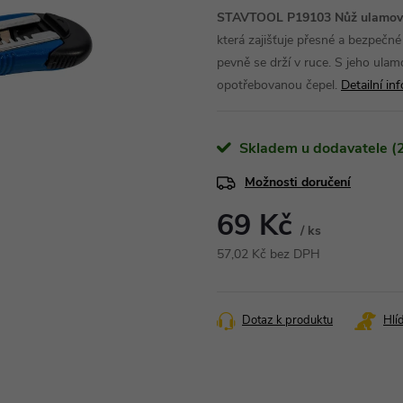
STAVTOOL P19103 Nůž ulamov
která zajišťuje přesné a bezpeč
pevně se drží v ruce. S jeho ul
opotřebovanou čepel.
Detailní in
Skladem u dodavatele (2
Možnosti doručení
69 Kč
/ ks
57,02 Kč bez DPH
Měrná
cena:
Dotaz k produktu
Hlí