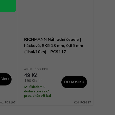
RICHMANN Náhradní čepele |
IRWIN N
háčkové, SK5 18 mm, 0,65 mm
čepele 
(1bal/10ks) - PC9117
JO1050
40,50 Kč bez DPH
112,40 Kč 
49 Kč
136 K
ŠÍKU
Měrná
Měrná
4,90 Kč / 1 ks
27,20 Kč /
DO KOŠÍKU
cena:
cena:
Skladem u
Sklad
dodavatele (2-7
dodavatel
prac. dnů)
>5 bal
prac. dnů
Kód:
PC9107
Kód:
PC9117