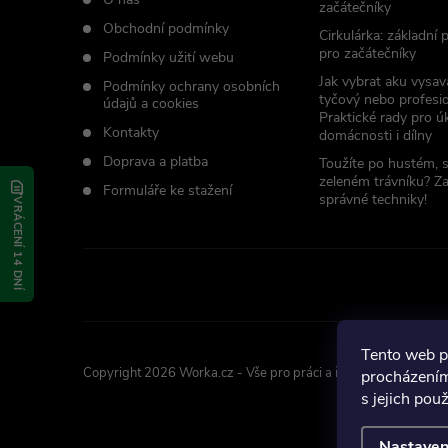
začátečníky
í
Obchodní podmínky
Cirkulárka: základní
pro začátečníky
Podmínky užití webu
Jak vybrat aku vysav
Podmínky ochrany osobních
tyčový nebo profesio
údajů a cookies
Praktické rady pro úk
Kontakty
domácnosti i dílny
Doprava a platba
Toužíte po hustém, 
zeleném trávníku? Z
Formuláře ke stažení
správné techniky!
VRÁCENÍ 14 DNÍ
Tento web p
Copyright 2026
Worka.cz - Vše pro práci a řemeslo
. Všechna p
procházením
s jejich pou
Nastaven