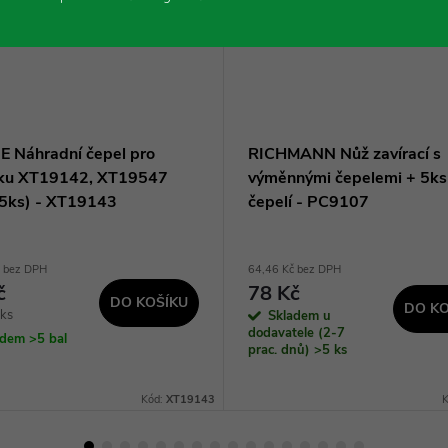
E Náhradní čepel pro
RICHMANN Nůž zavírací s
ku XT19142, XT19547
výměnnými čepelemi + 5ks
/5ks) - XT19143
čepelí - PC9107
č bez DPH
64,46 Kč bez DPH
č
78 Kč
DO KOŠÍKU
DO KO
 ks
Skladem u
dodavatele (2-7
adem
>5 bal
prac. dnů)
>5 ks
Kód:
XT19143