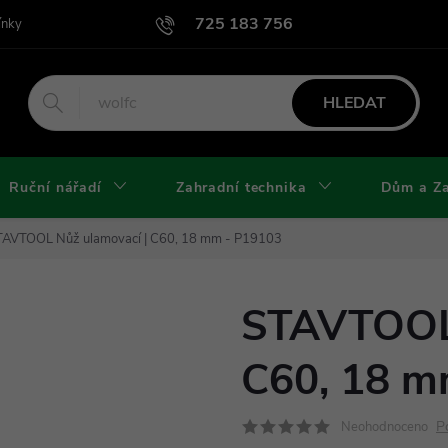
725 183 756
ínky
Podmínky užití webu
Podmínky ochrany osobních údajů a cook
HLEDAT
Ruční nářadí
Zahradní technika
Dům a Z
TAVTOOL Nůž ulamovací | C60, 18 mm - P19103
STAVTOOL 
C60, 18 m
P
Neohodnoceno