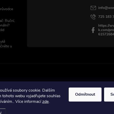
info
@
wor
 průvodce
725 183 
ač: Ruční,
nální?
https://
lid
k.com/pro
6157268
sytě
ačněte u
oužívá soubory cookie. Dalším
Odmítnout
S
ráva vyhrazena.
 tohoto webu vyjadřujete souhlas
žíváním.. Více informací
zde
.
í