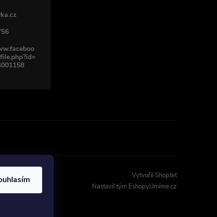
ka.cz
756
www.faceboo
file.php?id=
4001158
Vytvořil Shoptet
ouhlasím
Nastavil tým EshopyUmíme.cz