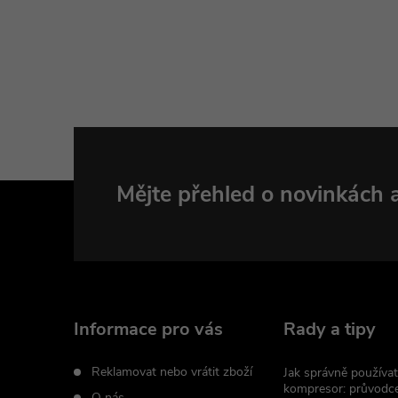
Z
Mějte přehled o novinkách
á
p
a
Informace pro vás
Rady a tipy
t
Reklamovat nebo vrátit zboží
Jak správně používat
kompresor: průvodc
O nás