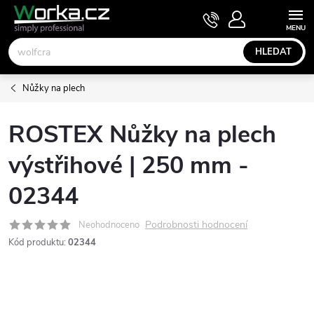
Přejít
NÁKUPNÍ
KOŠÍK
na
obsah
HLEDAT
Nůžky na plech
ROSTEX Nůžky na plech
výstřihové | 250 mm -
02344
Podrobnosti hodnocení
Neohodnoceno
Kód produktu:
02344