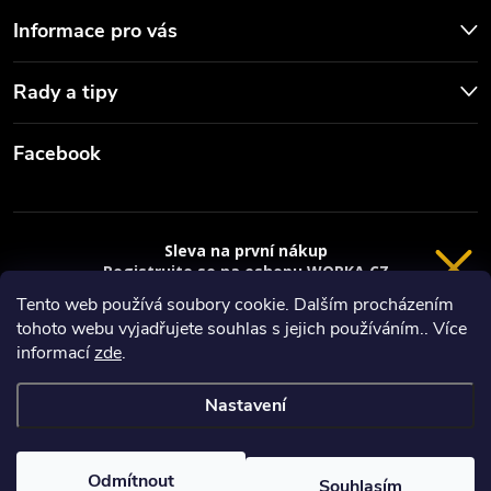
Informace pro vás
Rady a tipy
Facebook
Sleva na první nákup
Registrujte se na eshopu WORKA.CZ
VRÁCENÍ 14 DNÍ
a
sleva 100 Kč*
na nákup je Vaše.
Tento web používá soubory cookie. Dalším procházením
tohoto webu vyjadřujete souhlas s jejich používáním.. Více
Registrace
Copyright 2026
Worka.cz - Vše pro práci a řemeslo
. Všechna práva
informací
zde
.
vyhrazena.
*platí při nákupu nad 3000 Kč
Nastavení
Privacy policy
Vytvořil Shoptet
Nastavil tým EshopyUmíme.cz
Odmítnout
Souhlasím