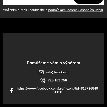
p
Vložením e-mailu souhlasíte s
podmínkami ochrany osobních údajů
a
t
í
info
@
worka.cz
725 183 756
https://www.facebook.com/profile.php?id=615726840
01158