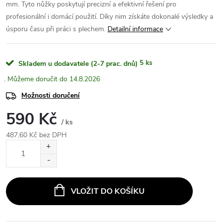
mm. Tyto nůžky poskytují precizní a efektivní řešení pro
profesionální i domácí použití. Díky nim získáte dokonalé výsledky a
úsporu času při práci s plechem.
Detailní informace
5 ks
Skladem u dodavatele (2-7 prac. dnů)
14.8.2026
Možnosti doručení
590 Kč
/ ks
487,60 Kč bez DPH
Měrná
cena:
VLOŽIT DO KOŠÍKU