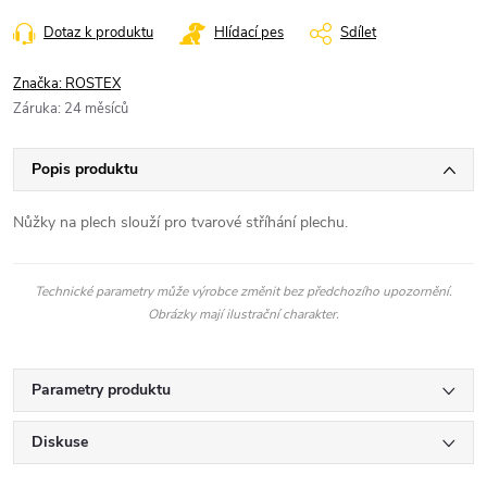
Dotaz k produktu
Hlídací pes
Sdílet
Značka:
ROSTEX
Záruka
:
24 měsíců
Popis produktu
Nůžky na plech slouží pro tvarové stříhání plechu.
Technické parametry může výrobce změnit bez předchozího upozornění.
Obrázky mají ilustrační charakter.
Parametry produktu
Diskuse