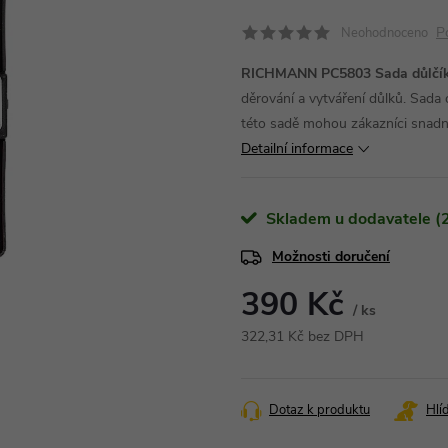
P
Neohodnoceno
RICHMANN PC5803 Sada důlčíků
děrování a vytváření důlků. Sada 
této sadě mohou zákazníci snadno
Detailní informace
Skladem u dodavatele (2
Možnosti doručení
390 Kč
/ ks
322,31 Kč bez DPH
Měrná
cena:
Dotaz k produktu
Hlí