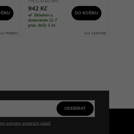
778,51 Kč bez DPH
302,48 Kč 
942 Kč
366 K
ŠÍKU
DO KOŠÍKU
Skladem u
Sklad
dodavatele (2-7
dodavatel
prac. dnů)
1 ks
prac. dnů
Kód:
PC6601
Kód:
1107160
ODEBÍRAT
mi ochrany osobních údajů