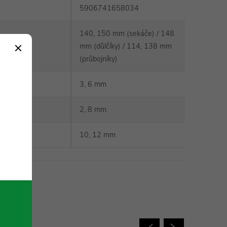
5906741658034
140, 150 mm (sekáče) / 148
lka (L)
:
mm (důlčíky) / 114, 138 mm
(průbojníky)
3, 6 mm
y
:
2, 8 mm
10, 12 mm
 charakter.