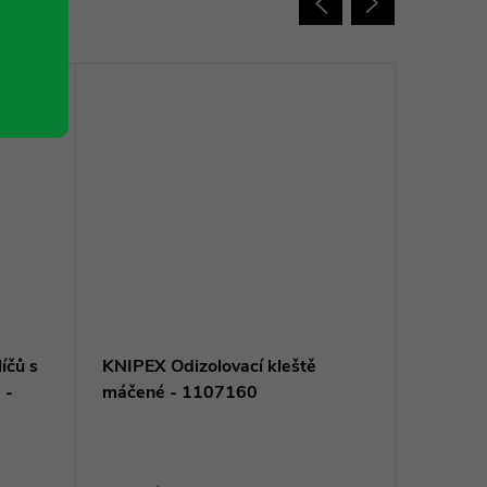
íčů s
KNIPEX Odizolovací kleště
KNIPEX 
 -
máčené - 1107160
500016