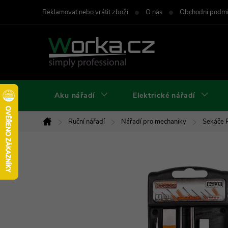
Přejít
Reklamovat nebo vrátit zboží
O nás
Obchodní podm
na
obsah
Aku nářadí
Elektrické nářadí
Ruční nářadí
Nářadí pro mechaniky
Sekáče P
Domů