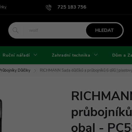
725 183 756
ínky
Podmínky užití webu
Podmínky ochrany osobních údajů a cook
HLEDAT
Ruční nářadí
Zahradní technika
Dům a Z
růbojníky Důlčiky
RICHMANN Sada důlčíků a průbojníků 6 dílů | plastov
RICHMANN 
průbojníků 
obal - PC