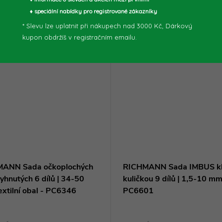
♦ speciální nabídky pro registrované zákazníky
* Slevu lze uplatnit při nákupech nad 3000 Kč, Dárkový
kupon obdržíš v registračním emailu.
ANN Sada očkoplochých
RICHMANN Sada IMBUS kl
vyhnutých 6 dílů | 34-50
kuličkou 9 dílů | 1,5-10 mm
extilní obal - PC6346
PC6601