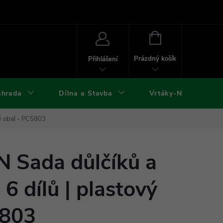
ies
Kontakty
Doprava a platba
Formuláře ke stažení
NÁKUPNÍ
KOŠÍK
Prázdný košík
Přihlášení
ahrada
Dílna a Stavba
Vrtáky-Nástroje
ý obal - PC5803
Sada důlčíků a
6 dílů | plastový
5803