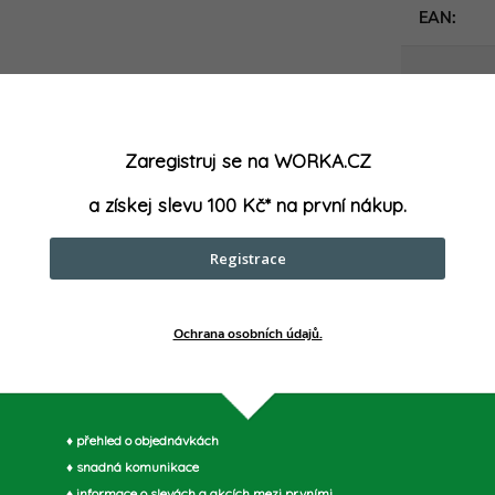
EAN
:
Celková dé
Zaregistruj se na WORKA.CZ
Důlčíky
:
a získej slevu 100 Kč* na první nákup.
Průbojník
Registrace
Sekáče
:
Ochrana osobních údajů.
parametry může výrobce změnit bez předchozího upozornění. Obrázky mají ilustrační
♦ přehled o objednávkách
♦ snadná komunikace
♦ informace o slevách a akcích mezi prvními