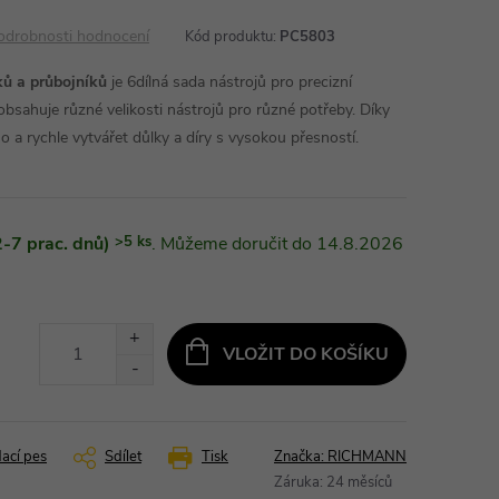
odrobnosti hodnocení
Kód produktu:
PC5803
 a průbojníků
je 6dílná sada nástrojů pro precizní
obsahuje různé velikosti nástrojů pro různé potřeby. Díky
 a rychle vytvářet důlky a díry s vysokou přesností.
-7 prac. dnů)
>5 ks
14.8.2026
VLOŽIT DO KOŠÍKU
dací pes
Sdílet
Tisk
Značka:
RICHMANN
Záruka
:
24 měsíců