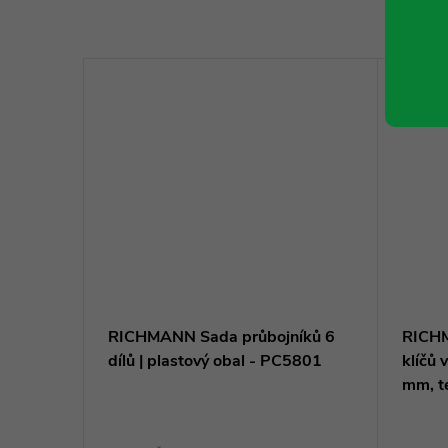
ový |
RICHMANN Sada průbojníků 6
RICHM
dílů | plastový obal - PC5801
klíčů 
mm, t