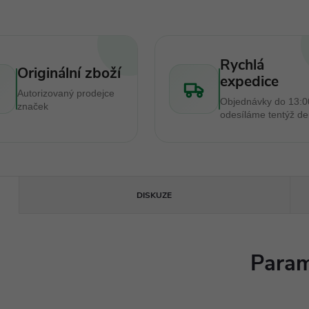
Rychlá
Originální zboží
expedice
Autorizovaný prodejce
Objednávky do 13:0
značek
odesíláme tentýž d
DISKUZE
Param