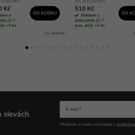
7 Kč bez DPH
421,49 Kč bez DPH
0 Kč
510 Kč
DO KOŠÍKU
DO KO
adem u
Skladem u
ele (2-7
dodavatele (2-7
dnů)
>5 ks
prac. dnů)
>5 ks
Kód:
PC6346
E-mail
a slevách
Vložením e-mailu souhlasíte s
podmínka