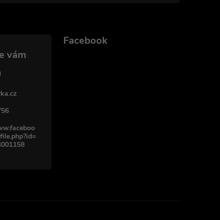
Facebook
ka.cz
756
www.faceboo
file.php?id=
4001158