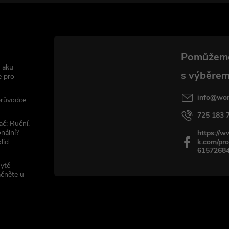
 aku
e pro
info
@
wor
 průvodce
725 183 
ač: Ruční,
nální?
https://
lid
k.com/pro
6157268
sytě
ačněte u