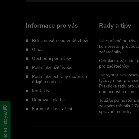
p
a
Informace pro vás
Rady a tipy
t
Reklamovat nebo vrátit zboží
Jak správně používat
kompresor: průvodc
O nás
začátečníky
í
Obchodní podmínky
Cirkulárka: základní
pro začátečníky
Podmínky užití webu
Jak vybrat aku vysav
Podmínky ochrany osobních
tyčový nebo profesio
údajů a cookies
Praktické rady pro úk
Kontakty
domácnosti i dílny
Doprava a platba
Toužíte po hustém, 
zeleném trávníku? Z
Formuláře ke stažení
správné techniky!
VRÁCENÍ 14 DNÍ