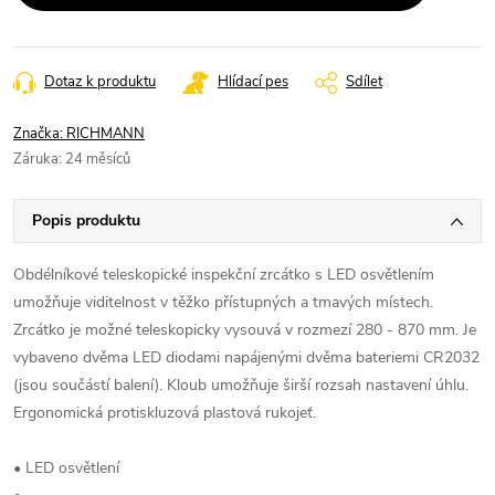
Dotaz k produktu
Hlídací pes
Sdílet
Značka:
RICHMANN
Záruka
:
24 měsíců
Popis produktu
Obdélníkové teleskopické inspekční zrcátko s LED osvětlením
umožňuje viditelnost v těžko přístupných a tmavých místech.
Zrcátko je možné teleskopicky vysouvá v rozmezí 280 - 870 mm. Je
vybaveno dvěma LED diodami napájenými dvěma bateriemi CR2032
(jsou součástí balení). Kloub umožňuje širší rozsah nastavení úhlu.
Ergonomická protiskluzová plastová rukojeť.
• LED osvětlení