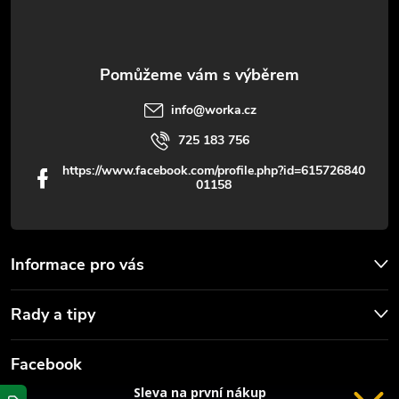
í
info
@
worka.cz
725 183 756
https://www.facebook.com/profile.php?id=615726840
01158
Informace pro vás
Rady a tipy
Facebook
Sleva na první nákup