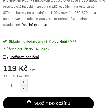
RICHMANN PC0479 Inspekční zrcátko čtvercové s LED diodami
je
teleskopické inspekční zrcátko s LED osvětlením a rukojetí až
670mm, které vám usnadní práci. Díky rozměru 280-670mm a
pogumované rukojeti je toto zrcátko pohodlné a snadno
ovladatelné.
Detailní informace
>5 ks
Skladem u dodavatele (2-7 prac. dnů)
14.8.2026
Možnosti doručení
119 Kč
/ ks
98,35 Kč bez DPH
Měrná
cena:
VLOŽIT DO KOŠÍKU