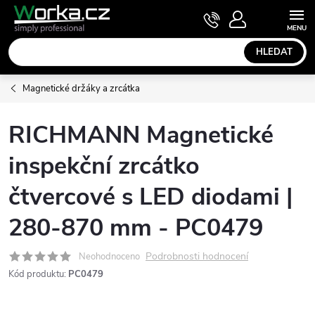
Přejít
NÁKUPNÍ
KOŠÍK
na
obsah
HLEDAT
Magnetické držáky a zrcátka
RICHMANN Magnetické
inspekční zrcátko
čtvercové s LED diodami |
280-870 mm - PC0479
Podrobnosti hodnocení
Neohodnoceno
Kód produktu:
PC0479