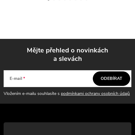
Mějte přehled o novinkách
a slevách
Z
á
E-mail
ODEBÍRAT
p
Vložením e-mailu souhlasíte s
podmínkami ochrany osobních údajů
a
t