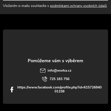
p
Vložením e-mailu souhlasíte s
podmínkami ochrany osobních údajů
a
t
í
info
@
worka.cz
725 183 756
https://www.facebook.com/profile.php?id=615726840
01158