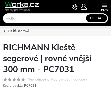
Přejít
NÁKUPNÍ
KOŠÍK
na
obsah
HLEDAT
Kleště segrové
RICHMANN Kleště
segerové | rovné vnější
300 mm - PC7031
Podrobnosti hodnocení
Neohodnoceno
Kód produktu:
PC7031