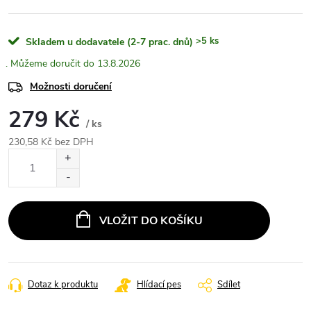
>5 ks
Skladem u dodavatele (2-7 prac. dnů)
13.8.2026
Možnosti doručení
279 Kč
/ ks
230,58 Kč bez DPH
Měrná
cena:
VLOŽIT DO KOŠÍKU
Dotaz k produktu
Hlídací pes
Sdílet