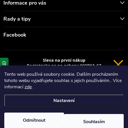
Informace pro vás
Rady a tipy
Facebook
Sleva na první nákup
Registrujte se na eshopu WORKA.CZ
VRÁCENÍ 14 DNÍ
a
sleva 100 Kč*
na nákup je Vaše.
Tento web používá soubory cookie. Dalším procházením
tohoto webu vyjadřujete souhlas s jejich používáním.. Více
Registrace
Copyright 2026
Worka.cz - Vše pro práci a řemeslo
. Všechna práva
informací
zde
.
vyhrazena.
*platí při nákupu nad 3000 Kč
Nastavení
Privacy policy
Vytvořil Shoptet
Nastavil tým EshopyUmíme.cz
Odmítnout
Souhlasím