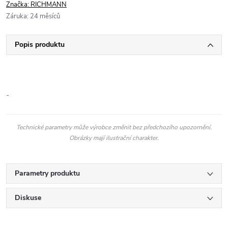
Značka:
RICHMANN
Záruka
:
24 měsíců
Popis produktu
-
Technické parametry může výrobce změnit bez předchozího upozornění.
Obrázky mají ilustrační charakter.
Parametry produktu
Diskuse