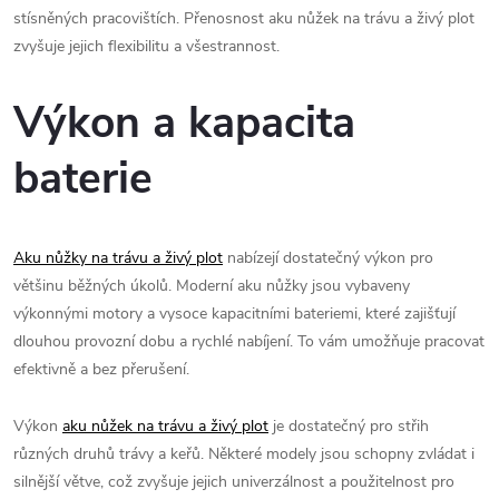
stísněných pracovištích. Přenosnost aku nůžek na trávu a živý plot
zvyšuje jejich flexibilitu a všestrannost.
Výkon a kapacita
baterie
Aku nůžky na trávu a živý plot
nabízejí dostatečný výkon pro
většinu běžných úkolů. Moderní aku nůžky jsou vybaveny
výkonnými motory a vysoce kapacitními bateriemi, které zajišťují
dlouhou provozní dobu a rychlé nabíjení. To vám umožňuje pracovat
efektivně a bez přerušení.
Výkon
aku nůžek na trávu a živý plot
je dostatečný pro střih
různých druhů trávy a keřů. Některé modely jsou schopny zvládat i
silnější větve, což zvyšuje jejich univerzálnost a použitelnost pro