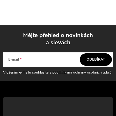
Mějte přehled o novinkách
a slevách
Z
á
E-mail
ODEBÍRAT
p
Vložením e-mailu souhlasíte s
podmínkami ochrany osobních údajů
a
t
í