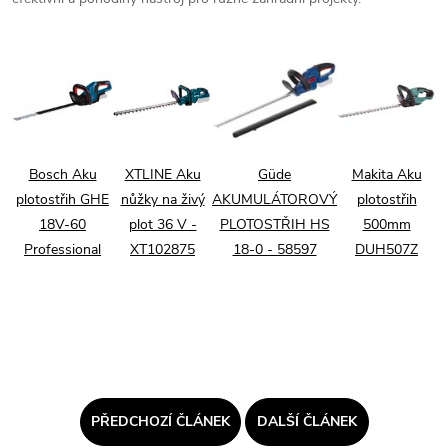
Bosch Aku
XTLINE Aku
Güde
Makita Aku
plotostřih GHE
nůžky na živý
AKUMULÁTOROVÝ
plotostřih
18V-60
plot 36 V -
PLOTOSTŘIH HS
500mm
Professional
XT102875
18-0 - 58597
DUH507Z
PŘEDCHOZÍ ČLÁNEK
DALŠÍ ČLÁNEK