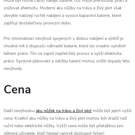
může být nutné často nabíjet baterie, což může přerušovat práci a
snižovat efektivitu. Moderní aku nůžky na trávu a živý plot však
obvykle nabízejí rychlé nabíjení a vysoce kapacitní baterie, které
zajišťují dostatečnou provozní dobu.
Pro minimalizaci nevýhod spojených s dobou nabíjení a výdrží je
vhodné mít k dispozici náhradní baterie, které lze snadno vyměnit
během práce. Tím se zajistí nepřetržitý provoz a vyšší efektivita
práce. Správné plánování a údržba baterií mohou snížit dopady této
nevýhody.
Cena
Další nevýhodou
aku nůžek na trávu a živý plot
může být jejich vyšší
cena. Kvalitní aku nůžky na trávu a živý plot mohou být dražší než
ruční nebo elektrické nůžky. Vyšší cena může být překážkou pro
některé uživatele, kteří hledají cenově dostupné řešení.