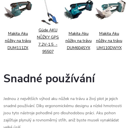
Güde AKU
Makita Aku
Makita Aku
Makita Aku
NŮŽKY GPS
nůžky na trávu
nůžky na trávu
nůžky na trávu
7.2V-1.5 -
DUM111ZX
DUM604SYX
UM110DWYX
95507
Snadné používání
Jednou z největších výhod aku nůžek na trávu a živý plot je jejich
snadné používání. Díky ergonomickému designu a nízké hmotnosti
jsou tyto nástroje pohodlné pro dlouhodobou práci. Aku pohon
zajišťuje plynulý a rovnoměrný střih, aniž byste museli vynakládat
velké úsilí.