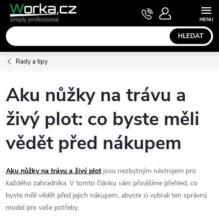
Přejít
NÁKUPNÍ
KOŠÍK
na
obsah
HLEDAT
Rady a tipy
Aku nůžky na trávu a
živý plot: co byste měli
vědět před nákupem
Aku nůžky na trávu a živý plot
jsou nezbytným nástrojem pro
každého zahradníka. V tomto článku vám přinášíme přehled, co
byste měli vědět před jejich nákupem, abyste si vybrali ten správný
model pro vaše potřeby.