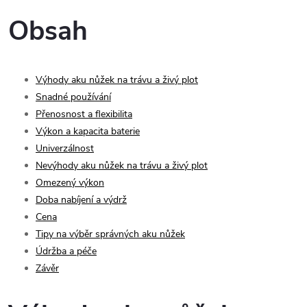
Obsah
Výhody aku nůžek na trávu a živý plot
Snadné používání
Přenosnost a flexibilita
Výkon a kapacita baterie
Univerzálnost
Nevýhody aku nůžek na trávu a živý plot
Omezený výkon
Doba nabíjení a výdrž
Cena
Tipy na výběr správných aku nůžek
Údržba a péče
Závěr