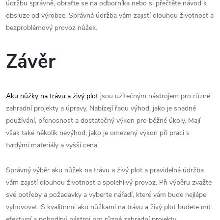
údržbu správně, obraťte se na odborníka nebo si přečtěte návod k
obsluze od výrobce. Správná údržba vám zajistí dlouhou životnost a
bezproblémový provoz nůžek.
Závěr
Aku nůžky na trávu a živý plot
jsou užitečným nástrojem pro různé
zahradní projekty a úpravy. Nabízejí řadu výhod, jako je snadné
používání, přenosnost a dostatečný výkon pro běžné úkoly. Mají
však také několik nevýhod, jako je omezený výkon při práci s
tvrdými materiály a vyšší cena.
Správný výběr aku nůžek na trávu a živý plot a pravidelná údržba
vám zajistí dlouhou životnost a spolehlivý provoz. Při výběru zvažte
své potřeby a požadavky a vyberte nářadí, které vám bude nejlépe
vyhovovat. S kvalitními aku nůžkami na trávu a živý plot budete mít
efektivní a pohodlný nástroj pro různé zahradní projekty.