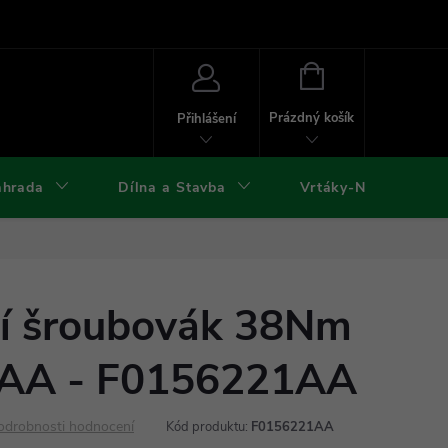
ies
Kontakty
Doprava a platba
Formuláře ke stažení
NÁKUPNÍ
KOŠÍK
Prázdný košík
Přihlášení
ahrada
Dílna a Stavba
Vrtáky-Nástroje
cí šroubovák 38Nm
1AA - F0156221AA
odrobnosti hodnocení
Kód produktu:
F0156221AA