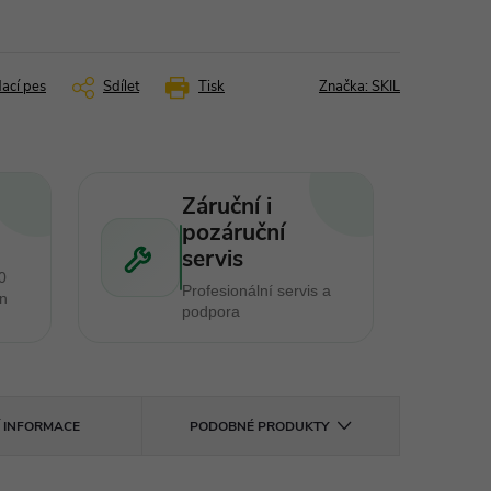
dací pes
Sdílet
Tisk
Značka:
SKIL
Záruční i
pozáruční
servis
0
Profesionální servis a
en
podpora
Í INFORMACE
PODOBNÉ PRODUKTY