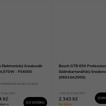
a Elektronický šroubovák
Bosch GTB 650 Profession
t,570W - FS4000
Sádrokartonářský šroubov
(06014A2000)
rodloužená záruka výrobce
2 Kč bez DPH
1 936,36 Kč bez DPH
4 Kč
2 343 Kč
ZOBR
DO KOŠÍKU
adem u
Na dotaz