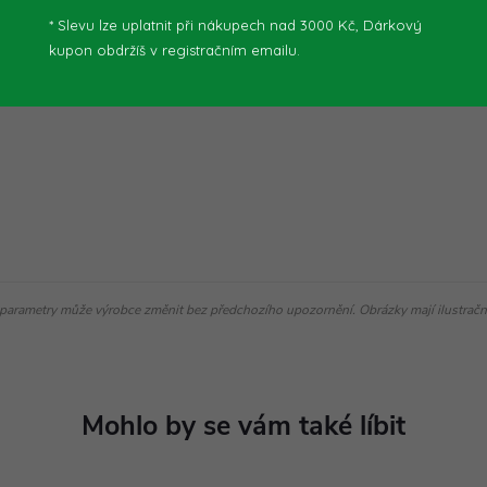
růměr vrtání do dřeva: 20 mm.
* Slevu lze uplatnit při nákupech nad 3000 Kč, Dárkový
ování: 6 mm. Délka napájecího
kupon obdržíš v registračním emailu.
 220-240 V/50-60 Hz.
parametry může výrobce změnit bez předchozího upozornění. Obrázky mají ilustrační