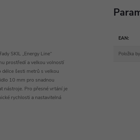
Param
EAN
:
řady SKIL „Energy Line“
Položka b
u prostředí a velkou volností
o délce šesti metrů s velkou
íčidlo 10 mm pro snadnou
 nástroje. Pro přesné vrtání je
cké rychlosti a nastavitelná