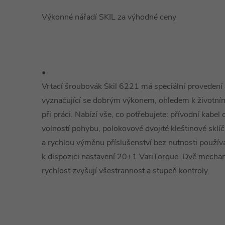
Výkonné nářadí SKIL za výhodné ceny
•
Vrtací šroubovák Skil 6221 má speciální provedení 
vyznačující se dobrým výkonem, ohledem k životním
při práci. Nabízí vše, co potřebujete: přívodní kabel 
volností pohybu, polokovové dvojité kleštinové skl
a rychlou výměnu příslušenství bez nutnosti používat
k dispozici nastavení 20+1 VariTorque. Dvě mechani
rychlost zvyšují všestrannost a stupeň kontroly.