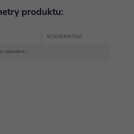
etry produktu:
8710364067510
yla vyprodána…