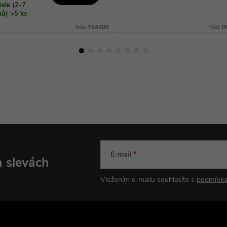
ele (2-7
dnů)
>5 ks
Kód:
FS4000
Kód:
0
E-mail
a slevách
Vložením e-mailu souhlasíte s
podmínka