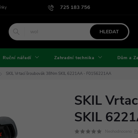
725 183 756
ínky
Podmínky užití webu
Podmínky ochrany osobních údajů a cook
HLEDAT
Ruční nářadí
Zahradní technika
Dům a Z
SKIL Vrtací šroubovák 38Nm SKIL 6221AA - F0156221AA
SKIL Vrta
SKIL 622
P
Neohodnoceno