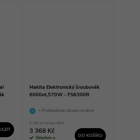
al
Makita Elektronický šroubovák
SKIL Vr
ák
6000ot,570W - FS6300R
SKIL 6
+ Prodloužená záruka výrobce
2 783,47 Kč bez DPH
990,91 Kč 
AZIT
3 368 Kč
1 199
DO KOŠÍKU
Skladem u
Na dotaz