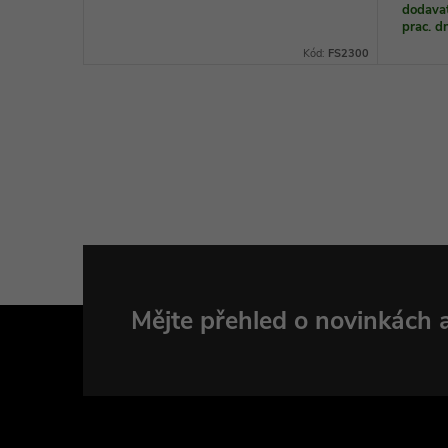
dodavat
prac. 
Kód:
FS4300
Kód:
FS2300
Z
Mějte přehled o novinkách
á
p