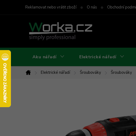
Přejít
Reklamovat nebo vrátit zboží
O nás
Obchodní podm
na
obsah
Aku nářadí
Elektrické nářadí
Elektrické nářadí
Šroubováky
Šroubováky
Domů