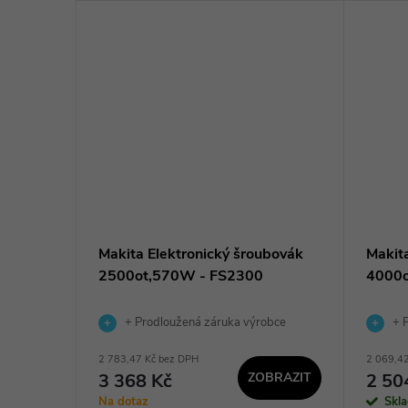
ubovák
Makita Elektronický šroubovák
Makit
2500ot,570W - FS2300
4000o
obce
+ Prodloužená záruka výrobce
+ P
2 783,47 Kč bez DPH
2 069,4
3 368 Kč
ZOBRAZIT
2 50
KOŠÍKU
Na dotaz
Skl