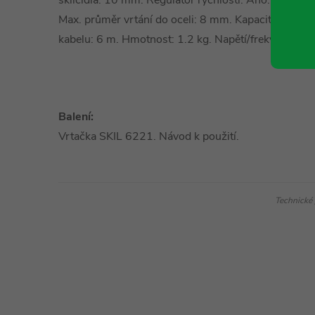
sklíčidla: 10 mm. Regulátor rychlosti: Ano. Max. p
Max. průměr vrtání do oceli: 8 mm. Kapacita šroub
kabelu: 6 m. Hmotnost: 1.2 kg. Napětí/frekvence:
Balení:
Vrtačka SKIL 6221. Návod k použití.
Technické 