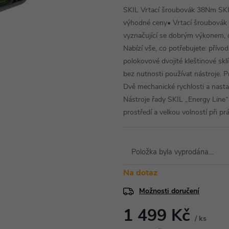
SKIL Vrtací šroubovák 38Nm SK
výhodné ceny• Vrtací šroubovák 
vyznačující se dobrým výkonem, oh
Nabízí vše, co potřebujete: přívo
polokovové dvojité kleštinové sk
bez nutnosti používat nástroje. P
Dvě mechanické rychlosti a nastav
Nástroje řady SKIL „Energy Line
prostředí a velkou volností při pr
Položka byla vyprodána…
Na dotaz
Možnosti doručení
1 499 Kč
/ ks