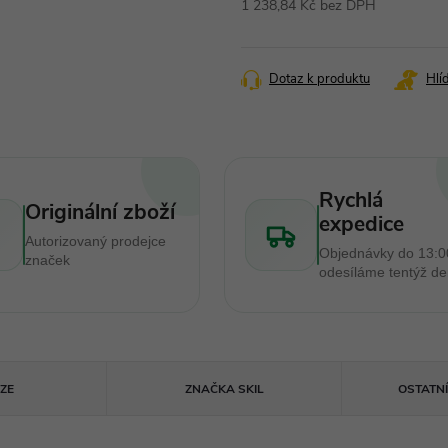
1 238,84 Kč bez DPH
Měrná
cena:
Dotaz k produktu
Hlí
Rychlá
Originální zboží
expedice
Autorizovaný prodejce
Objednávky do 13:0
značek
odesíláme tentýž d
ZE
ZNAČKA
SKIL
OSTATN