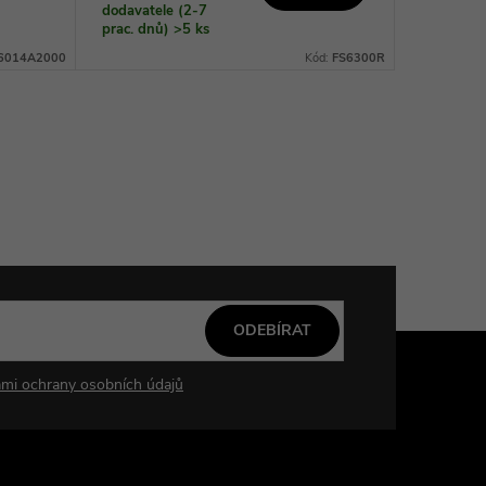
dodavatele (2-7
prac. dnů)
>5 ks
6014A2000
Kód:
FS6300R
ODEBÍRAT
mi ochrany osobních údajů