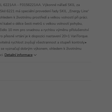
IL 6221AA - F0156221AA. Výkonné nářadí SKIL za
Skil 6221 má speciální provedení řady SKIL „Energy Line“
ledem k životnímu prostředí a velkou volností při práci.
dní kabel o délce šesti metrů s velkou volností pohybu,
líčidlo 10 mm pro snadnou a rychlou výměnu příslušenství
ro přesné vrtání je k dispozici nastavení 20+1 VariTorque.
itelná rychlost zvyšují všestrannost a stupeň kontroly.•
“ se vyznačují dobrým výkonem, ohledem k životnímu
áci.
Detailní informace