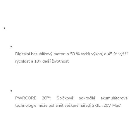
•
Digitální bezuhlíkový motor: o 50 % vyšší výkon, o 45 % vyšší
rychlost a 10× delší životnost
PWRCORE 20™: Špičková pokročilá akumulátorová
technologie může pohánět veškeré nářadí SKIL „20V Max“