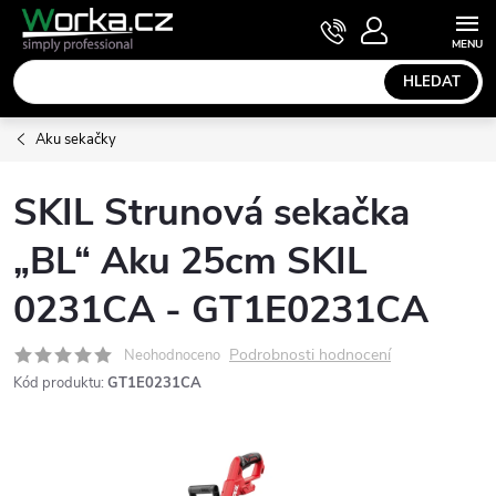
Přejít
NÁKUPNÍ
KOŠÍK
na
obsah
HLEDAT
Aku sekačky
SKIL Strunová sekačka
„BL“ Aku 25cm SKIL
0231CA - GT1E0231CA
Podrobnosti hodnocení
Neohodnoceno
Kód produktu:
GT1E0231CA