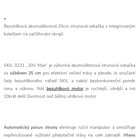
•
Bezuhlíková akumulátorová 25cm strunová sekačka s integrovaným
kolečkem na začišťování okrajů
SKIL 0231 „20V Max“ je výkonná akumulátorová strunová sekačka
se
záběrem 25 cm
pro efektivní sečení trávy a plevele. Je součástí
řady bezuhlíkového nářadí SKIL a nabízí bezkonkurenční poměr
ceny a výkonu. Náš
bezuhlíkový motor
je rychlejší, silnější a má
10krát delší životnost než běžný uhlíkový motor.
Automatický posuv struny
eliminuje ruční manipulaci a umožňuje
nepřerušované vyžínání přebytečné trávy na celé zahradě.
Hlavu