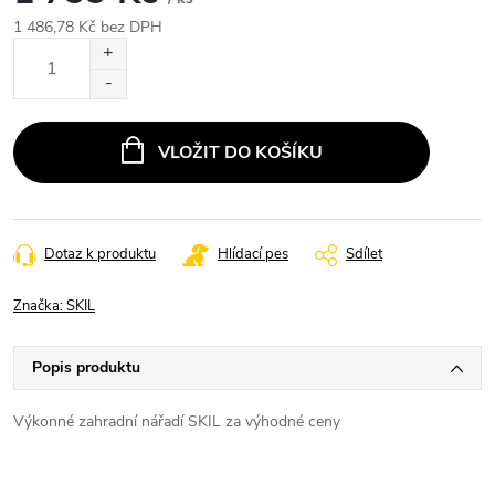
1 486,78 Kč bez DPH
Měrná
cena:
VLOŽIT DO KOŠÍKU
Dotaz k produktu
Hlídací pes
Sdílet
Značka:
SKIL
Popis produktu
Výkonné zahradní nářadí SKIL za výhodné ceny