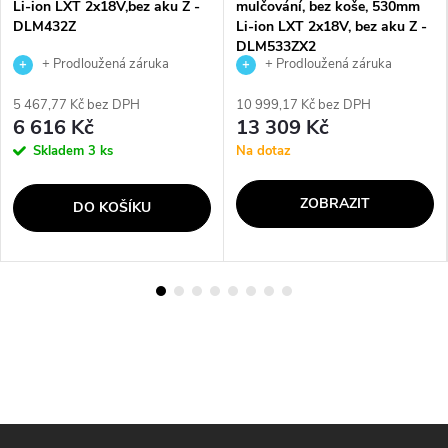
Li-ion LXT 2x18V,bez aku Z -
mulčování, bez koše, 530mm
DLM432Z
Li-ion LXT 2x18V, bez aku Z -
DLM533ZX2
+ Prodloužená záruka
+ Prodloužená záruka
výrobce
výrobce
5 467,77 Kč bez DPH
10 999,17 Kč bez DPH
6 616 Kč
13 309 Kč
Skladem
3 ks
Na dotaz
ZOBRAZIT
DO KOŠÍKU