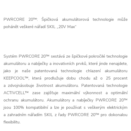
PWRCORE 20™: Špičková akumulátorová technologie může
pohánět veškeré nářadí SKIL „20V Max“
Systém PWRCORE 20™ sestává ze špičkové pokročilé technologie
akumulátoru a nabíječky a inovativních prvků, které jinde nenajdete,
jako je naše patentovaná technologie chlazení akumulátoru
KEEPCOOL™, která prodlužuje dobu chodu až o 25 procent
a zdvojnásobuje životnost akumulátoru. Patentovaná technologie
ACTIVCELL™ zase zajišťuje maximální výkonnost a optimální
ochranu akumulátoru. Akumulátory a nabíječky PWRCORE 20™
jsou 100% kompatibilní a lze je používat s veškerým elektrickým
a zahradním nářadím SKIL z řady PWRCORE 20™ pro dokonalou
flexibilitu.