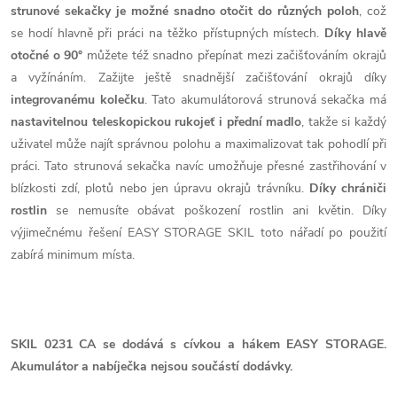
strunové sekačky je možné snadno otočit do různých poloh
, což
se hodí hlavně při práci na těžko přístupných místech.
Díky hlavě
otočné o 90°
můžete též snadno přepínat mezi začišťováním okrajů
a vyžínáním. Zažijte ještě snadnější začišťování okrajů díky
integrovanému kolečku
. Tato akumulátorová strunová sekačka má
nastavitelnou teleskopickou rukojeť i přední madlo
, takže si každý
uživatel může najít správnou polohu a maximalizovat tak pohodlí při
práci. Tato strunová sekačka navíc umožňuje přesné zastřihování v
blízkosti zdí, plotů nebo jen úpravu okrajů trávníku.
Díky chrániči
rostlin
se nemusíte obávat poškození rostlin ani květin. Díky
výjimečnému řešení EASY STORAGE SKIL toto nářadí po použití
zabírá minimum místa.
SKIL 0231 CA se dodává s cívkou a hákem EASY STORAGE.
Akumulátor a nabíječka nejsou součástí dodávky.