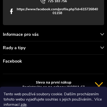
725 183 756
https://www.facebook.com/profile.php?id=615726840
01158
Informace pro vás
Rady a tipy
Facebook
Sleva na první nákup
Registrujte se na eshopu WORKA.CZ
VRÁCENÍ 14 DNÍ
a
sleva 100 Kč*
na nákup je Vaše.
Tento web používá soubory cookie. Dalším procházením
tohoto webu vyjadřujete souhlas s jejich používáním.. Více
Registrace
Copyright 2026
Worka.cz - Vše pro práci a řemeslo
. Všechna práva
informací
zde
.