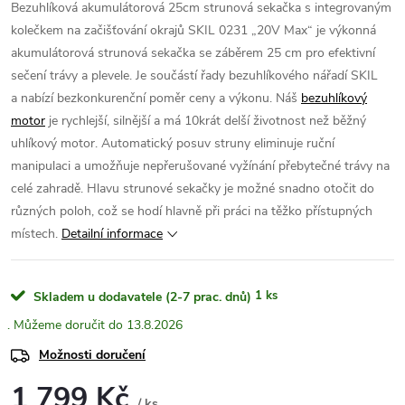
Bezuhlíková akumulátorová 25cm strunová sekačka s integrovaným
kolečkem na začišťování okrajů SKIL 0231 „20V Max“ je výkonná
akumulátorová strunová sekačka se záběrem 25 cm pro efektivní
sečení trávy a plevele. Je součástí řady bezuhlíkového nářadí SKIL
a nabízí bezkonkurenční poměr ceny a výkonu. Náš
bezuhlíkový
motor
je rychlejší, silnější a má 10krát delší životnost než běžný
uhlíkový motor. Automatický posuv struny eliminuje ruční
manipulaci a umožňuje nepřerušované vyžínání přebytečné trávy na
celé zahradě. Hlavu strunové sekačky je možné snadno otočit do
různých poloh, což se hodí hlavně při práci na těžko přístupných
místech.
Detailní informace
1 ks
Skladem u dodavatele (2-7 prac. dnů)
13.8.2026
Možnosti doručení
1 799 Kč
/ ks