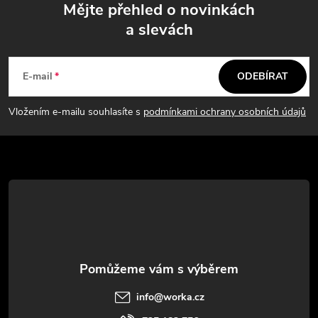
Mějte přehled o novinkách
a slevách
Z
á
E-mail
ODEBÍRAT
p
Vložením e-mailu souhlasíte s
podmínkami ochrany osobních údajů
a
t
í
info
@
worka.cz