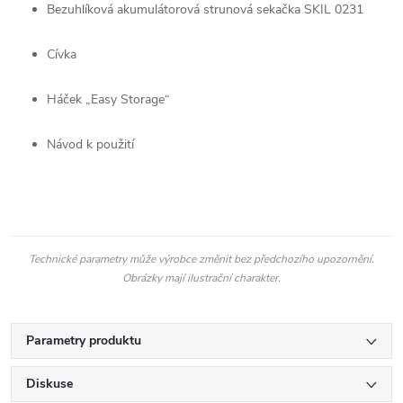
Bezuhlíková akumulátorová strunová sekačka SKIL 0231
Cívka
Háček „Easy Storage“
Návod k použití
Technické parametry může výrobce změnit bez předchozího upozornění.
Obrázky mají ilustrační charakter.
Parametry produktu
Diskuse