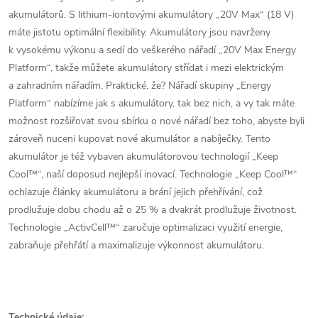
akumulátorů. S lithium-iontovými akumulátory „20V Max“ (18 V)
máte jistotu optimální flexibility. Akumulátory jsou navrženy
k vysokému výkonu a sedí do veškerého nářadí „20V Max Energy
Platform“, takže můžete akumulátory střídat i mezi elektrickým
a zahradním nářadím. Praktické, že? Nářadí skupiny „Energy
Platform“ nabízíme jak s akumulátory, tak bez nich, a vy tak máte
možnost rozšiřovat svou sbírku o nové nářadí bez toho, abyste byli
zároveň nuceni kupovat nové akumulátor a nabíječky. Tento
akumulátor je též vybaven akumulátorovou technologií „Keep
Cool™“, naší doposud nejlepší inovací. Technologie „Keep Cool™“
ochlazuje články akumulátoru a brání jejich přehřívání, což
prodlužuje dobu chodu až o 25 % a dvakrát prodlužuje životnost.
Technologie „ActivCell™“ zaručuje optimalizaci využití energie,
zabraňuje přehřátí a maximalizuje výkonnost akumulátoru.
Technické údaje: