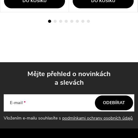
DO KOŠÍKU
DO KOŠÍKU
Mějte přehled o novinkách
a slevách
Z
á
E-mail
ODEBÍRAT
p
Vložením e-mailu souhlasíte s
podmínkami ochrany osobních údajů
a