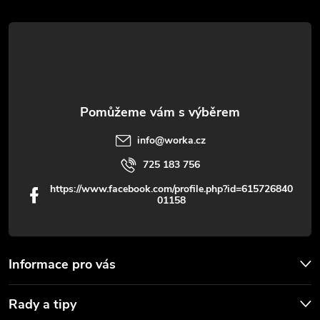
t
í
info
@
worka.cz
725 183 756
https://www.facebook.com/profile.php?id=615726840
01158
Informace pro vás
Rady a tipy