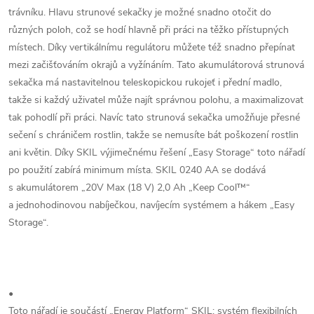
trávníku. Hlavu strunové sekačky je možné snadno otočit do
různých poloh, což se hodí hlavně při práci na těžko přístupných
místech. Díky vertikálnímu regulátoru můžete též snadno přepínat
mezi začišťováním okrajů a vyžínáním. Tato akumulátorová strunová
sekačka má nastavitelnou teleskopickou rukojeť i přední madlo,
takže si každý uživatel může najít správnou polohu, a maximalizovat
tak pohodlí při práci. Navíc tato strunová sekačka umožňuje přesné
sečení s chráničem rostlin, takže se nemusíte bát poškození rostlin
ani květin. Díky SKIL výjimečnému řešení „Easy Storage“ toto nářadí
po použití zabírá minimum místa. SKIL 0240 AA se dodává
s akumulátorem „20V Max (18 V) 2,0 Ah „Keep Cool™“
a jednohodinovou nabíječkou, navíjecím systémem a hákem „Easy
Storage“.
•
Toto nářadí je součástí „Energy Platform“ SKIL: systém flexibilních