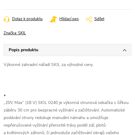
Měrná
cena:
Dotaz k produktu
Hlídací pes
Sdílet
Značka:
SKIL
Popis produktu
Výkonné zahradní nářadí SKIL za výhodné ceny
•
„20V Max“ (18 V) SKIL 0240 je výkonná strunová sekačka s šířkou
záběru 30 cm pro bezpracné vyžínání a začišťování. Automatické
podávání struny redukuje manuální námahu a umožňuje
nepřerušované vyžínání přerostlé trávy podél zdí, plotů
a květinových záhonů, či jednoduše začišťování okrajů vašeho