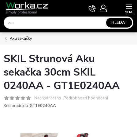
Přejít
NÁKUPNÍ
KOŠÍK
na
obsah
HLEDAT
Aku sekačky
SKIL Strunová Aku
sekačka 30cm SKIL
0240AA - GT1E0240AA
Podrobnosti hodnocení
Neohodnoceno
Kód produktu:
GT1E0240AA