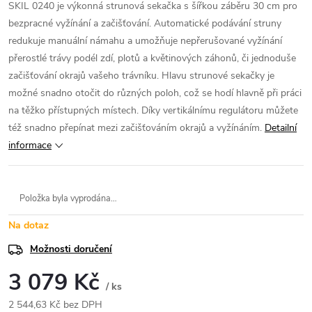
SKIL 0240 je výkonná strunová sekačka s šířkou záběru 30 cm pro
bezpracné vyžínání a začišťování. Automatické podávání struny
redukuje manuální námahu a umožňuje nepřerušované vyžínání
přerostlé trávy podél zdí, plotů a květinových záhonů, či jednoduše
začišťování okrajů vašeho trávníku. Hlavu strunové sekačky je
možné snadno otočit do různých poloh, což se hodí hlavně při práci
na těžko přístupných místech. Díky vertikálnímu regulátoru můžete
též snadno přepínat mezi začišťováním okrajů a vyžínáním.
Detailní
informace
Položka byla vyprodána…
Na dotaz
Možnosti doručení
3 079 Kč
/ ks
2 544,63 Kč bez DPH