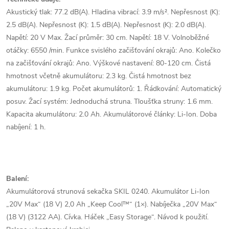
Akustický tlak: 77.2 dB(A). Hladina vibrací: 3.9 m/s². Nepřesnost (K):
2.5 dB(A). Nepřesnost (K): 1.5 dB(A). Nepřesnost (K): 2.0 dB(A).
Napětí: 20 V Max. Žací průměr: 30 cm. Napětí: 18 V. Volnoběžné
otáčky: 6550 /min. Funkce svislého začišťování okrajů: Ano. Kolečko
na začišťování okrajů: Ano. Výškové nastavení: 80-120 cm. Čistá
hmotnost včetně akumulátoru: 2.3 kg. Čistá hmotnost bez
akumulátoru: 1.9 kg. Počet akumulátorů: 1. Řádkování: Automatický
posuv. Žací systém: Jednoduchá struna. Tloušťka struny: 1.6 mm.
Kapacita akumulátoru: 2.0 Ah. Akumulátorové články: Li-Ion. Doba
nabíjení: 1 h.
Balení:
Akumulátorová strunová sekačka SKIL 0240. Akumulátor Li-Ion
„20V Max“ (18 V) 2,0 Ah „Keep Cool™“ (1×). Nabíječka „20V Max“
(18 V) (3122 AA). Cívka. Háček „Easy Storage“. Návod k použití.