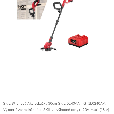
SKIL Strunová Aku sekačka 30cm SKIL 0240AA - GT1E0240AA.
Výkonné zahradní nářadí SKIL za výhodné ceny• „20V Max“ (18 V)