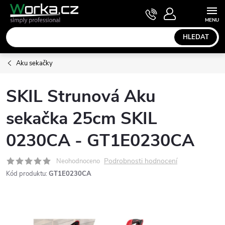
Přejít
NÁKUPNÍ
KOŠÍK
na
obsah
HLEDAT
Aku sekačky
SKIL Strunová Aku
sekačka 25cm SKIL
0230CA - GT1E0230CA
Podrobnosti hodnocení
Neohodnoceno
Kód produktu:
GT1E0230CA