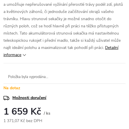
a umožňuje nepřerušované vyžínání přerostlé trávy podél zdí, plotů
a květinových záhonů, či jednoduše začišťování okrajů vašeho
trávníku. Hlavu strunové sekačky je možné snadno otočit do
různých poloh, což se hodí hlavně při práci na těžko přístupných
místech. Tato akumulátorová strunová sekačka má nastavitelnou
teleskopickou rukojeť i přední madlo, takže si každý uživatel může
najít ideální polohu a maximalizovat tak pohodlí při práci.
Detailní
informace
Položka byla vyprodána…
Na dotaz
Možnosti doručení
1 659 Kč
/ ks
1 371,07 Kč bez DPH
Měrná