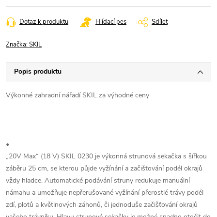
cena:
Dotaz k produktu
Hlídací pes
Sdílet
Značka:
SKIL
Popis produktu
Výkonné zahradní nářadí SKIL za výhodné ceny
•
„20V Max“ (18 V) SKIL 0230 je výkonná strunová sekačka s šířkou
záběru 25 cm, se kterou půjde vyžínání a začišťování podél okrajů
vždy hladce. Automatické podávání struny redukuje manuální
námahu a umožňuje nepřerušované vyžínání přerostlé trávy podél
zdí, plotů a květinových záhonů, či jednoduše začišťování okrajů
vašeho trávníku. Hlavu strunové sekačky je možné snadno otočit do