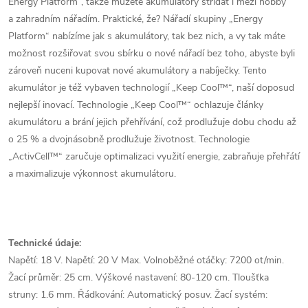
Energy Platform“, takže můžete akumulátory střídat i mezi hobby
a zahradním nářadím. Praktické, že? Nářadí skupiny „Energy
Platform“ nabízíme jak s akumulátory, tak bez nich, a vy tak máte
možnost rozšiřovat svou sbírku o nové nářadí bez toho, abyste byli
zároveň nuceni kupovat nové akumulátory a nabíječky. Tento
akumulátor je též vybaven technologií „Keep Cool™“, naší doposud
nejlepší inovací. Technologie „Keep Cool™“ ochlazuje články
akumulátoru a brání jejich přehřívání, což prodlužuje dobu chodu až
o 25 % a dvojnásobně prodlužuje životnost. Technologie
„ActivCell™“ zaručuje optimalizaci využití energie, zabraňuje přehřátí
a maximalizuje výkonnost akumulátoru.
Technické údaje:
Napětí: 18 V. Napětí: 20 V Max. Volnoběžné otáčky: 7200 ot/min.
Žací průměr: 25 cm. Výškové nastavení: 80-120 cm. Tloušťka
struny: 1.6 mm. Řádkování: Automatický posuv. Žací systém: