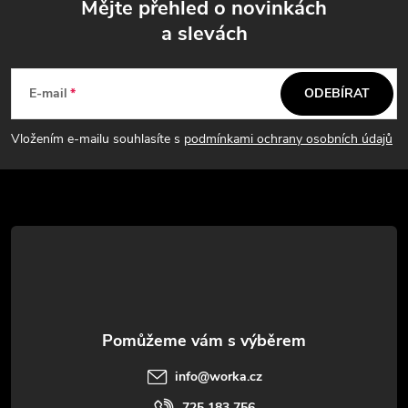
Mějte přehled o novinkách
a slevách
Z
á
E-mail
ODEBÍRAT
p
Vložením e-mailu souhlasíte s
podmínkami ochrany osobních údajů
a
t
í
info
@
worka.cz
725 183 756