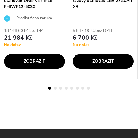
utahovák ONE-KEY M18
rázový utahovák 18V 2x2.0Ah
FHIWF12-502X
XR
+ Prodloužená záruka
výrobce
18 168,60 Kč bez DPH
5 537,19 Kč bez DPH
21 984 Kč
6 700 Kč
Na dotaz
Na dotaz
ZOBRAZIT
ZOBRAZIT