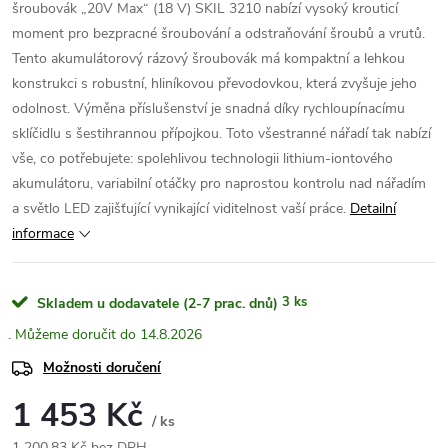
šroubovák „20V Max“ (18 V) SKIL 3210 nabízí vysoký krouticí
moment pro bezpracné šroubování a odstraňování šroubů a vrutů.
Tento akumulátorový rázový šroubovák má kompaktní a lehkou
konstrukci s robustní, hliníkovou převodovkou, která zvyšuje jeho
odolnost. Výměna příslušenství je snadná díky rychloupínacímu
sklíčidlu s šestihrannou přípojkou. Toto všestranné nářadí tak nabízí
vše, co potřebujete: spolehlivou technologii lithium-iontového
akumulátoru, variabilní otáčky pro naprostou kontrolu nad nářadím
a světlo LED zajišťující vynikající viditelnost vaší práce.
Detailní
informace
3 ks
Skladem u dodavatele (2-7 prac. dnů)
14.8.2026
Možnosti doručení
1 453 Kč
/ ks
1 200,83 Kč bez DPH