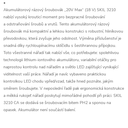
•
Akumulátorový rázový šroubovák „20V Max“ (18 V) SKIL 3210
nabízí vysoký krouticí moment pro bezpracné šroubování
a odstraňování šroubů a vrutů. Tento akumulátorový rázový
šroubovák má kompaktní a lehkou konstrukci s robustní, hliníkovou
převodovkou, která zvyšuje jeho odolnost. Výměna příslušenství je
snadná díky rychloupínacímu sklíčidlu s šestihrannou přípojkou.
Toto všestranné nářadí tak nabízí vše, co potřebujete: spolehlivou
technologii lithium-iontového akumulátoru, variabilní otáčky pro
naprostou kontrolu nad nářadím a světlo LED zajišťující vynikající
viditelnost vaší práce. Nářadí je navíc vybaveno praktickou
kontrolkou LED chodu vpřed/vzad, takže hned poznáte, jakým
směrem šroubujete. V neposlední řadě pak ergonomická konstrukce
a měkká rukojeť nářadí poskytují mimořádné pohodlí při práci. SKIL
3210 CA se dodává se šroubovacím bitem PH2 a sponou na
opasek. Akumulátor není součástí balení.