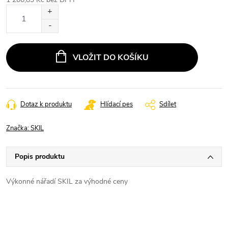
Měrná
cena:
VLOŽIT DO KOŠÍKU
Dotaz k produktu
Hlídací pes
Sdílet
Značka:
SKIL
Popis produktu
Výkonné nářadí SKIL za výhodné ceny