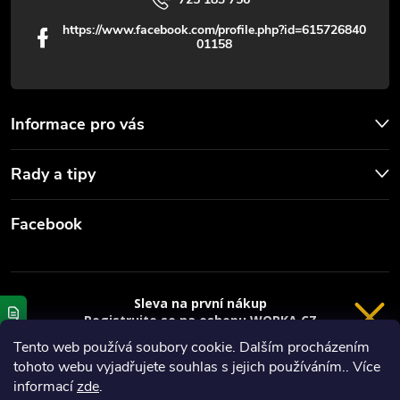
https://www.facebook.com/profile.php?id=615726840
01158
Informace pro vás
Rady a tipy
Facebook
Sleva na první nákup
Registrujte se na eshopu WORKA.CZ
VRÁCENÍ 14 DNÍ
a
sleva 100 Kč*
na nákup je Vaše.
Tento web používá soubory cookie. Dalším procházením
tohoto webu vyjadřujete souhlas s jejich používáním.. Více
Registrace
Copyright 2026
Worka.cz - Vše pro práci a řemeslo
. Všechna práva
informací
zde
.