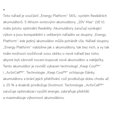
•
Toto nářadí je součástí „Energy Platform“ SKIL: systém flexibilních
akumulátorů. S lithium-iontovými akumulátory „20V Max“ (18 V)
máte jistotu optimální flexibility. Akumulátory zaručují vynikající
výkon a jsou kompatibilní s veškerým nářadím ze skupiny „Energy
Platform“, kde jediný akumulátor může pohánět vše. Nářadí skupiny
„Energy Platform“ nabízíme jak s akumulátory, tak bez nich, a vy tak
máte možnost rozšiřovat svou sbírku o nové nářadí bez toho,
abyste byli zároveň nuceni kupovat nové akumulátor a nabíječky.
Tento akumulátor je rovněž vybaven technologií „Keep Cool™“
i „ActivCell™“. Technologie „Keep Cool™“ ochlazuje články
akumulátoru a brání jejich přehřívání, což prodlužuje dobu chodu až
o 25 % a dvakrát prodlužuje životnost. Technologie „ActivCell™“
zaručuje optimalizaci využití energie, zabraňuje přehřátí
a maximalizuje výkonnost akumulátoru.