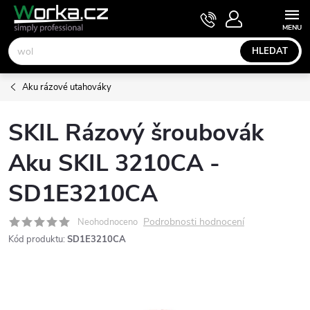
Přejít
NÁKUPNÍ
KOŠÍK
na
obsah
HLEDAT
Aku rázové utahováky
SKIL Rázový šroubovák
Aku SKIL 3210CA -
SD1E3210CA
Podrobnosti hodnocení
Neohodnoceno
Kód produktu:
SD1E3210CA