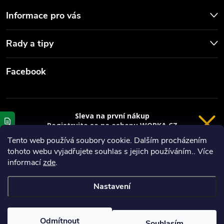
Informace pro vás
Rady a tipy
Facebook
Sleva na první nákup
Registrujte se na eshopu WORKA.CZ
VRÁCENÍ 14 DNÍ
a
sleva 100 Kč*
na nákup je Vaše.
Tento web používá soubory cookie. Dalším procházením
tohoto webu vyjadřujete souhlas s jejich používáním.. Více
Registrace
Copyright 2026
Worka.cz - Vše pro práci a řemeslo
. Všechna práva
informací
zde
.
vyhrazena.
*platí při nákupu nad 3000 Kč
Nastavení
Privacy policy
Vytvořil Shoptet
Nastavil tým EshopyUmíme.cz
Odmítnout
Souhlasím