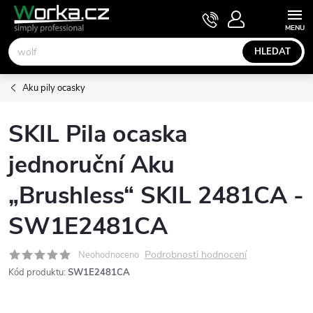
Přejít
NÁKUPNÍ
KOŠÍK
na
obsah
HLEDAT
Aku pily ocasky
SKIL Pila ocaska
jednoruční Aku
„Brushless“ SKIL 2481CA -
SW1E2481CA
Podrobnosti hodnocení
Neohodnoceno
Kód produktu:
SW1E2481CA