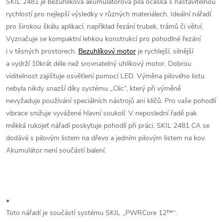
SKIL 2481 je bezuhlíková akumulátorová pila ocaska s nastavitelnou
rychlostí pro nejlepší výsledky v různých materiálech. Ideální nářadí
pro širokou škálu aplikací, například řezání trubek, trámů či větví.
Vyznačuje se kompaktní lehkou konstrukcí pro pohodlné řezání
i v těsných prostorech.
Bezuhlíkový motor
je rychlejší, silnější
a vydrží 10krát déle než srovnatelný uhlíkový motor. Dobrou
viditelnost zajišťuje osvětlení pomocí LED. Výměna pilového listu
nebyla nikdy snazší díky systému „Clic“, který při výměně
nevyžaduje používání speciálních nástrojů ani klíčů. Pro vaše pohodlí
vibrace snižuje vyvážené hlavní soukolí. V neposlední řadě pak
měkká rukojeť nářadí poskytuje pohodlí při práci. SKIL 2481 CA se
dodává s pilovým listem na dřevo a jedním pilovým listem na kov.
Akumulátor není součástí balení.
•
Toto nářadí je součástí systému SKIL „PWRCore 12™“.