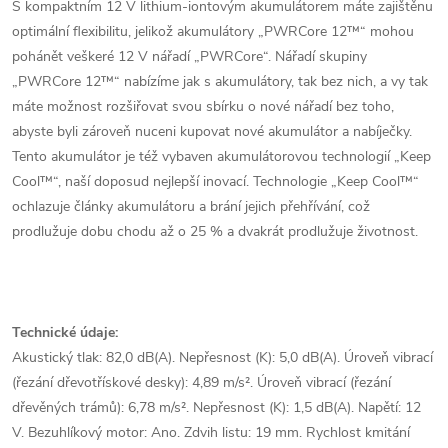
S kompaktním 12 V lithium-iontovým akumulátorem máte zajištěnu
optimální flexibilitu, jelikož akumulátory „PWRCore 12™“ mohou
pohánět veškeré 12 V nářadí „PWRCore“. Nářadí skupiny
„PWRCore 12™“ nabízíme jak s akumulátory, tak bez nich, a vy tak
máte možnost rozšiřovat svou sbírku o nové nářadí bez toho,
abyste byli zároveň nuceni kupovat nové akumulátor a nabíječky.
Tento akumulátor je též vybaven akumulátorovou technologií „Keep
Cool™“, naší doposud nejlepší inovací. Technologie „Keep Cool™“
ochlazuje články akumulátoru a brání jejich přehřívání, což
prodlužuje dobu chodu až o 25 % a dvakrát prodlužuje životnost.
Technické údaje:
Akustický tlak: 82,0 dB(A). Nepřesnost (K): 5,0 dB(A). Úroveň vibrací
(řezání dřevotřískové desky): 4,89 m/s². Úroveň vibrací (řezání
dřevěných trámů): 6,78 m/s². Nepřesnost (K): 1,5 dB(A). Napětí: 12
V. Bezuhlíkový motor: Ano. Zdvih listu: 19 mm. Rychlost kmitání