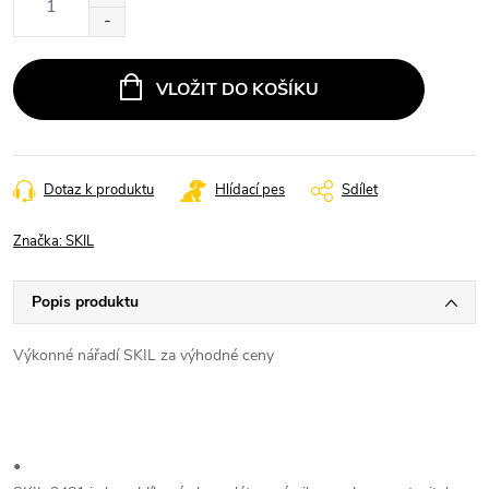
cena:
VLOŽIT DO KOŠÍKU
Dotaz k produktu
Hlídací pes
Sdílet
Značka:
SKIL
Popis produktu
Výkonné nářadí SKIL za výhodné ceny
•