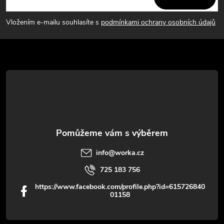
p
Vložením e-mailu souhlasíte s
podmínkami ochrany osobních údajů
a
t
í
info
@
worka.cz
725 183 756
https://www.facebook.com/profile.php?id=615726840
01158