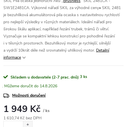
SKIL Pila ocaska jednoruční Aku „
Brushless
“ SKIL 2481CA -
SW1E2481CA. Výkonné nářadí SKIL za výhodné ceny• SKIL 2481
je bezuhlíková akumulátorová pila ocaska s nastavitelnou rychlostí
pro nejlepší výsledky v různých materiálech. Ideální nářadí pro
širokou škálu aplikací, například řezání trubek, trámů či větví.
Vyznačuje se kompaktní lehkou konstrukcí pro pohodlné řezání
i v těsných prostorech. Bezuhlíkový motor je rychlejší, silnější
a vydrží 10krát déle než srovnatelný uhlíkový motor.
Detailní
informace
3 ks
Skladem u dodavatele (2-7 prac. dnů)
14.8.2026
Možnosti doručení
1 949 Kč
/ ks
1 610,74 Kč bez DPH
Měrná