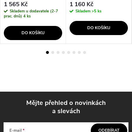
1 565 Kč
1 160 Kč
Skladem u dodavatele (2-7
Skladem
>5 ks
prac. dnů)
4 ks
DO KOŠÍKU
DO KOŠÍKU
Mějte přehled o novinkách
a slevách
Z
á
E-mail
ODEBÍRAT