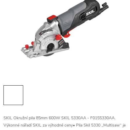
SKIL Okružní pila 85mm 600W SKIL 5330AA - F0155330AA.
Výkonné nářadí SKIL za výhodné ceny• Pila Skil 5330 „Multisaw“ je