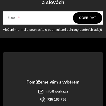
a slevách
Z
á
E-mail
ODEBÍRAT
p
Vložením e-mailu souhlasíte s
podmínkami ochrany osobních údajů
a
t
í
info
@
worka.cz
725 183 756