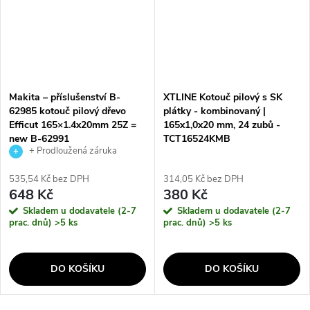
Makita – příslušenství B-
XTLINE Kotouč pilový s SK
62985 kotouč pilový dřevo
plátky - kombinovaný |
Efficut 165×1.4x20mm 25Z =
165x1,0x20 mm, 24 zubů -
new B-62991
TCT16524KMB
+ Prodloužená záruka
výrobce
535,54 Kč bez DPH
314,05 Kč bez DPH
648 Kč
380 Kč
Skladem u dodavatele (2-7
Skladem u dodavatele (2-7
prac. dnů)
>5 ks
prac. dnů)
>5 ks
DO KOŠÍKU
DO KOŠÍKU