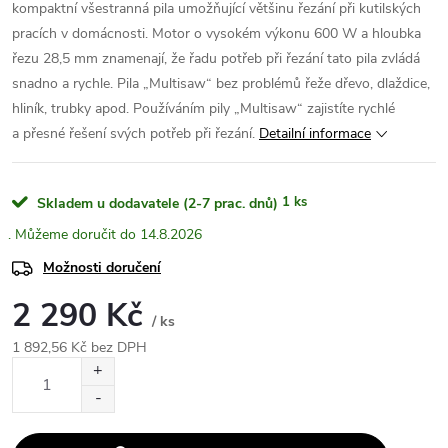
kompaktní všestranná pila umožňující většinu řezání při kutilských
pracích v domácnosti. Motor o vysokém výkonu 600 W a hloubka
řezu 28,5 mm znamenají, že řadu potřeb při řezání tato pila zvládá
snadno a rychle. Pila „Multisaw“ bez problémů řeže dřevo, dlaždice,
hliník, trubky apod. Používáním pily „Multisaw“ zajistíte rychlé
a přesné řešení svých potřeb při řezání.
Detailní informace
1 ks
Skladem u dodavatele (2-7 prac. dnů)
14.8.2026
Možnosti doručení
2 290 Kč
/ ks
1 892,56 Kč bez DPH
Měrná
cena: