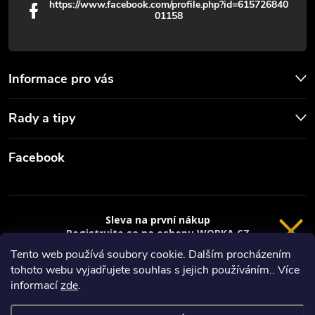
https://www.facebook.com/profile.php?id=615726840
01158
Informace pro vás
Rady a tipy
Facebook
Sleva na první nákup
Registrujte se na eshopu WORKA.CZ
VRÁCENÍ 14 DNÍ
a
sleva 100 Kč*
na nákup je Vaše.
Tento web používá soubory cookie. Dalším procházením
tohoto webu vyjadřujete souhlas s jejich používáním.. Více
Registrace
Copyright 2026
Worka.cz - Vše pro práci a řemeslo
. Všechna práva
informací
zde
.
vyhrazena.
*platí při nákupu nad 3000 Kč