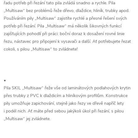
řadu potřeb při řezání tato pila zvládá snadno a rychle. Pila
„Multisaw“ bez problémů řeže dřevo, dlaždice, hliník, trubky apod.
Používáním pily „Multisaw“ zajistíte rychlé a přesné řešení svých
potřeb při řezání. Pila „Multisaw“ má několik šikovných funkcí
zajišťujících pohodlí při práci: boční doraz k dosažení rovné linie
řezu, nástavec pro připojení k vysavači a další. Ať potřebujete řezat
cokoli, s pilou „Multisaw“ to zvládnete!
•
Pila SKIL „Multisaw“ řeže vše od laminátových podlahových krytin
přes trubky z PVC k dlaždicím a hliníkovým profilům. Konstrukce
pily umožňuje zapichování, stejně jako řezy ve dřevě napříč lety
i podél nich. Ať máte před sebou jakýkoli úkol při řezání, s pilou
„Multisaw“ jej zvládnete.