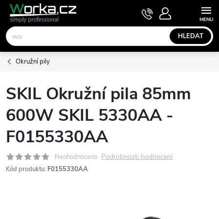
Přejít
NÁKUPNÍ
KOŠÍK
na
obsah
HLEDAT
Okružní pily
SKIL Okružní pila 85mm
600W SKIL 5330AA -
F0155330AA
Podrobnosti hodnocení
Neohodnoceno
Kód produktu:
F0155330AA