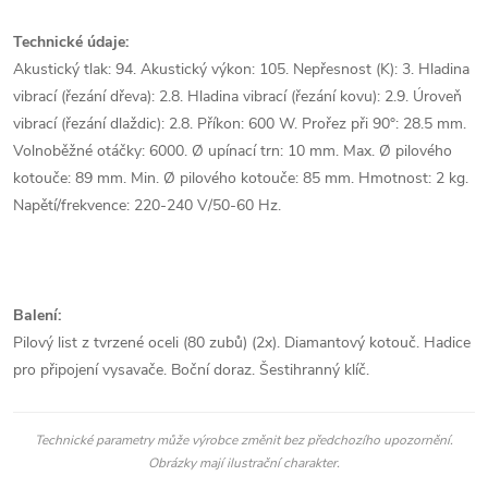
Technické údaje:
Akustický tlak: 94. Akustický výkon: 105. Nepřesnost (K): 3. Hladina
vibrací (řezání dřeva): 2.8. Hladina vibrací (řezání kovu): 2.9. Úroveň
vibrací (řezání dlaždic): 2.8. Příkon: 600 W. Prořez při 90°: 28.5 mm.
Volnoběžné otáčky: 6000. Ø upínací trn: 10 mm. Max. Ø pilového
kotouče: 89 mm. Min. Ø pilového kotouče: 85 mm. Hmotnost: 2 kg.
Napětí/frekvence: 220-240 V/50-60 Hz.
Balení:
Pilový list z tvrzené oceli (80 zubů) (2x). Diamantový kotouč. Hadice
pro připojení vysavače. Boční doraz. Šestihranný klíč.
Technické parametry může výrobce změnit bez předchozího upozornění.
Obrázky mají ilustrační charakter.