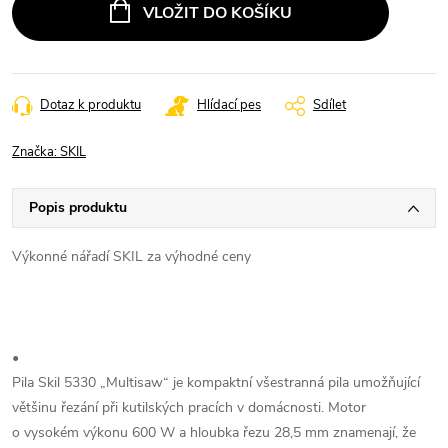
VLOŽIT DO KOŠÍKU
Dotaz k produktu
Hlídací pes
Sdílet
Značka:
SKIL
Popis produktu
Výkonné nářadí SKIL za výhodné ceny
•
Pila Skil 5330 „Multisaw“ je kompaktní všestranná pila umožňující
většinu řezání při kutilských pracích v domácnosti. Motor
o vysokém výkonu 600 W a hloubka řezu 28,5 mm znamenají, že