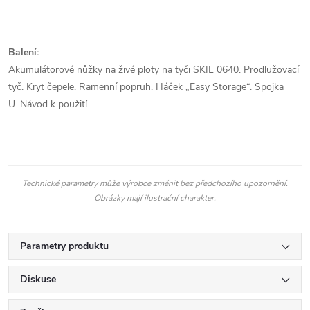
Balení:
Akumulátorové nůžky na živé ploty na tyči SKIL 0640. Prodlužovací
tyč. Kryt čepele. Ramenní popruh. Háček „Easy Storage“. Spojka
U. Návod k použití.
Technické parametry může výrobce změnit bez předchozího upozornění.
Obrázky mají ilustrační charakter.
Parametry produktu
Diskuse