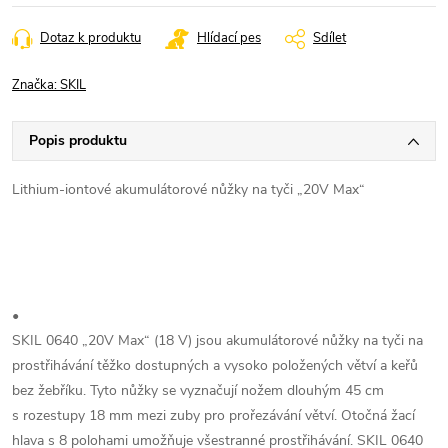
cena:
Dotaz k produktu
Hlídací pes
Sdílet
Značka:
SKIL
Popis produktu
Lithium-iontové akumulátorové nůžky na tyči „20V Max“
•
SKIL 0640 „20V Max“ (18 V) jsou akumulátorové nůžky na tyči na
prostřihávání těžko dostupných a vysoko položených větví a keřů
bez žebříku. Tyto nůžky se vyznačují nožem dlouhým 45 cm
s rozestupy 18 mm mezi zuby pro prořezávání větví. Otočná žací
hlava s 8 polohami umožňuje všestranné prostřihávání. SKIL 0640