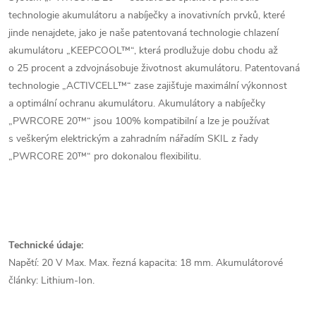
technologie akumulátoru a nabíječky a inovativních prvků, které
jinde nenajdete, jako je naše patentovaná technologie chlazení
akumulátoru „KEEPCOOL™“, která prodlužuje dobu chodu až
o 25 procent a zdvojnásobuje životnost akumulátoru. Patentovaná
technologie „ACTIVCELL™“ zase zajišťuje maximální výkonnost
a optimální ochranu akumulátoru. Akumulátory a nabíječky
„PWRCORE 20™“ jsou 100% kompatibilní a lze je používat
s veškerým elektrickým a zahradním nářadím SKIL z řady
„PWRCORE 20™“ pro dokonalou flexibilitu.
Technické údaje:
Napětí: 20 V Max. Max. řezná kapacita: 18 mm. Akumulátorové
články: Lithium-Ion.