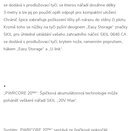
se dodává s prodlužovací tyčí, se kterou nářadí dosáhne délky
3 metry a lze jej po použití opět odpojit pro kompaktní uložení.
Chránič špice zabraňuje poškození lišty při nárazu do stěny či plotu.
Kromě toho se nůžky na tyči pyšní designem „Easy Storage“ značky
SKIL pro úhledné ukládání vašeho zahradního náčiní. SKIL 0640 CA
se dodává s prodlužovací tyčí, krytem nože, ramenním popruhem,
hákem „Easy Storage“ a „U link“.
•
„PWRCORE 20™“: Špičková akumulátorová technologie může
pohánět veškeré nářadí SKIL „20V Max“.
Systém „PWRCORE 20™“ sestává ze špičkové pokročilé