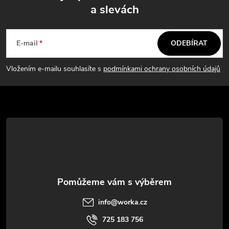
a slevách
Z
á
E-mail
ODEBÍRAT
p
Vložením e-mailu souhlasíte s
podmínkami ochrany osobních údajů
a
t
í
info
@
worka.cz
725 183 756