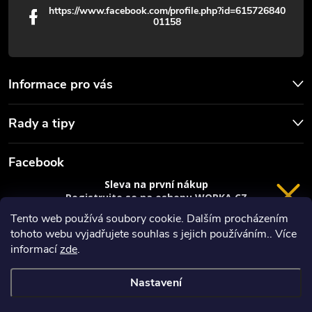
https://www.facebook.com/profile.php?id=615726840
01158
Informace pro vás
Rady a tipy
Facebook
Sleva na první nákup
Registrujte se na eshopu WORKA.CZ
VRÁCENÍ 14 DNÍ
a
sleva 100 Kč*
na nákup je Vaše.
Tento web používá soubory cookie. Dalším procházením
tohoto webu vyjadřujete souhlas s jejich používáním.. Více
Registrace
informací
zde
.
*platí při nákupu nad 3000 Kč
Nastavení
Copyright 2026
Worka.cz - Vše pro práci a řemeslo
. Všechna práva
Privacy policy
vyhrazena.