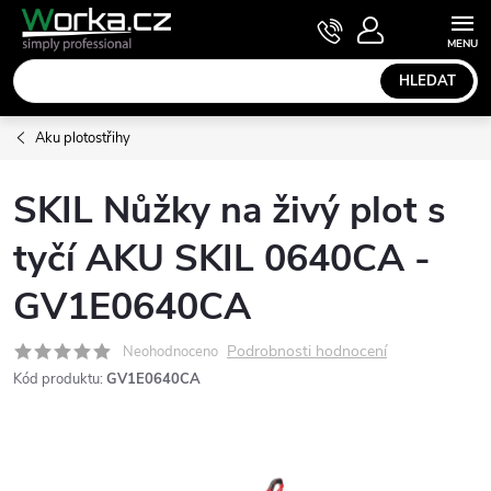
Přejít
NÁKUPNÍ
KOŠÍK
na
obsah
HLEDAT
Aku plotostřihy
SKIL Nůžky na živý plot s
tyčí AKU SKIL 0640CA -
GV1E0640CA
Podrobnosti hodnocení
Neohodnoceno
Kód produktu:
GV1E0640CA