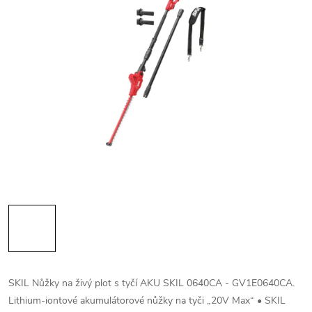
SKIL Nůžky na živý plot s tyčí AKU SKIL 0640CA - GV1E0640CA.
Lithium-iontové akumulátorové nůžky na tyči „20V Max“ • SKIL