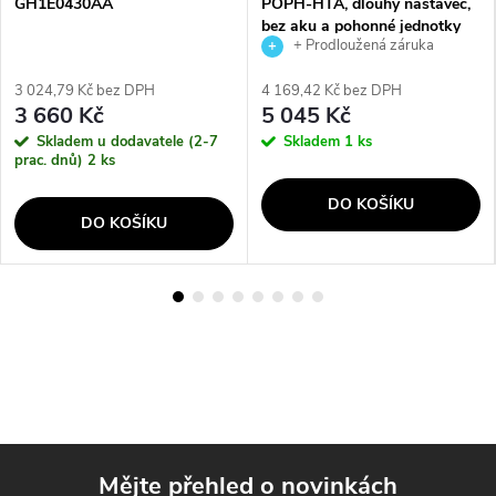
GH1E0430AA
POPH-HTA, dlouhý nástavec,
bez aku a pohonné jednotky
+ Prodloužená záruka
(4932464959)
výrobce
3 024,79 Kč bez DPH
4 169,42 Kč bez DPH
3 660 Kč
5 045 Kč
Skladem u dodavatele (2-7
Skladem
1 ks
prac. dnů)
2 ks
DO KOŠÍKU
DO KOŠÍKU
Mějte přehled o novinkách