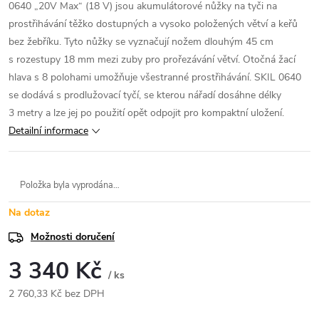
0640 „20V Max“ (18 V) jsou akumulátorové nůžky na tyči na
prostřihávání těžko dostupných a vysoko položených větví a keřů
bez žebříku. Tyto nůžky se vyznačují nožem dlouhým 45 cm
s rozestupy 18 mm mezi zuby pro prořezávání větví. Otočná žací
hlava s 8 polohami umožňuje všestranné prostřihávání. SKIL 0640
se dodává s prodlužovací tyčí, se kterou nářadí dosáhne délky
3 metry a lze jej po použití opět odpojit pro kompaktní uložení.
Detailní informace
Položka byla vyprodána…
Na dotaz
Možnosti doručení
3 340 Kč
/ ks
2 760,33 Kč bez DPH
Měrná