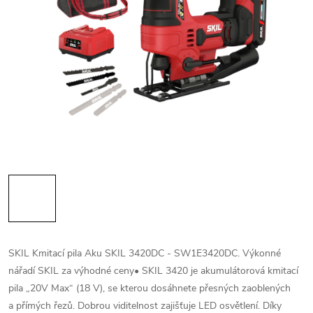
SKIL Kmitací pila Aku SKIL 3420DC - SW1E3420DC. Výkonné
nářadí SKIL za výhodné ceny• SKIL 3420 je akumulátorová kmitací
pila „20V Max“ (18 V), se kterou dosáhnete přesných zaoblených
a přímých řezů. Dobrou viditelnost zajišťuje LED osvětlení. Díky