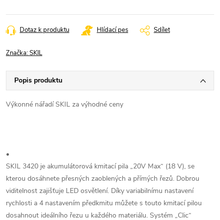
Dotaz k produktu
Hlídací pes
Sdílet
Značka:
SKIL
Popis produktu
Výkonné nářadí SKIL za výhodné ceny
•
SKIL 3420 je akumulátorová kmitací pila „20V Max“ (18 V), se
kterou dosáhnete přesných zaoblených a přímých řezů. Dobrou
viditelnost zajišťuje LED osvětlení. Díky variabilnímu nastavení
rychlosti a 4 nastavením předkmitu můžete s touto kmitací pilou
dosahnout ideálního řezu u každého materiálu. Systém „Clic“