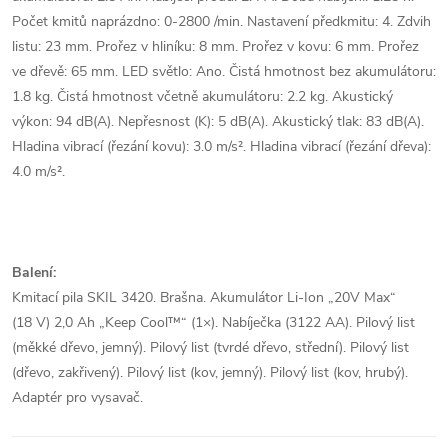
Počet kmitů naprázdno: 0-2800 /min. Nastavení předkmitu: 4. Zdvih
listu: 23 mm. Prořez v hliníku: 8 mm. Prořez v kovu: 6 mm. Prořez
ve dřevě: 65 mm. LED světlo: Ano. Čistá hmotnost bez akumulátoru:
1.8 kg. Čistá hmotnost včetně akumulátoru: 2.2 kg. Akustický
výkon: 94 dB(A). Nepřesnost (K): 5 dB(A). Akustický tlak: 83 dB(A).
Hladina vibrací (řezání kovu): 3.0 m/s². Hladina vibrací (řezání dřeva):
4.0 m/s².
Balení:
Kmitací pila SKIL 3420. Brašna. Akumulátor Li-Ion „20V Max“
(18 V) 2,0 Ah „Keep Cool™“ (1×). Nabíječka (3122 AA). Pilový list
(měkké dřevo, jemný). Pilový list (tvrdé dřevo, střední). Pilový list
(dřevo, zakřivený). Pilový list (kov, jemný). Pilový list (kov, hrubý).
Adaptér pro vysavač.