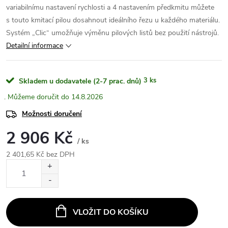
variabilnímu nastavení rychlosti a 4 nastavením předkmitu můžete
s touto kmitací pilou dosahnout ideálního řezu u každého materiálu.
Systém „Clic“ umožňuje výměnu pilových listů bez použití nástrojů.
Detailní informace
3 ks
Skladem u dodavatele (2-7 prac. dnů)
14.8.2026
Možnosti doručení
2 906 Kč
/ ks
2 401,65 Kč bez DPH
Měrná
cena:
VLOŽIT DO KOŠÍKU