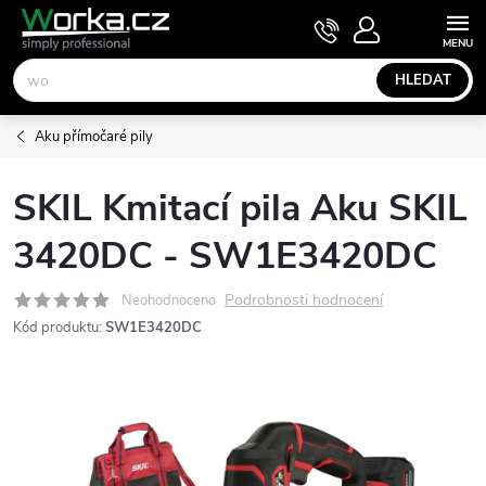
Přejít
NÁKUPNÍ
KOŠÍK
na
obsah
HLEDAT
Aku přímočaré pily
SKIL Kmitací pila Aku SKIL
3420DC - SW1E3420DC
Podrobnosti hodnocení
Neohodnoceno
Kód produktu:
SW1E3420DC