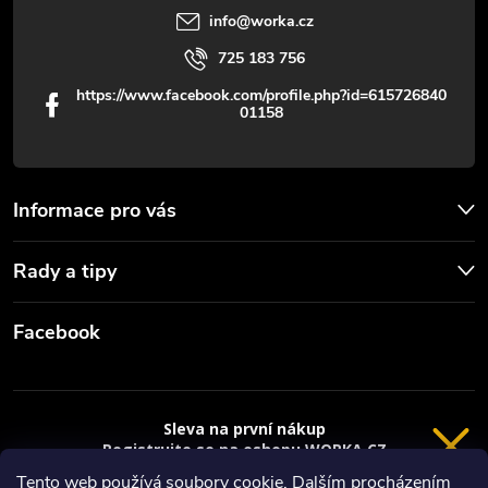
info
@
worka.cz
725 183 756
https://www.facebook.com/profile.php?id=615726840
01158
Informace pro vás
Rady a tipy
Facebook
Sleva na první nákup
Registrujte se na eshopu WORKA.CZ
a
sleva 100 Kč*
na nákup je Vaše.
Tento web používá soubory cookie. Dalším procházením