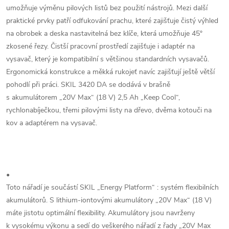
umožňuje výměnu pilových listů bez použití nástrojů. Mezi další
praktické prvky patří odfukování prachu, které zajišťuje čistý výhled
na obrobek a deska nastavitelná bez klíče, která umožňuje 45°
zkosené řezy. Čistší pracovní prostředí zajišťuje i adaptér na
vysavač, který je kompatibilní s většinou standardních vysavačů.
Ergonomická konstrukce a měkká rukojeť navíc zajišťují ještě větší
pohodlí při práci. SKIL 3420 DA se dodává v brašně
s akumulátorem „20V Max“ (18 V) 2,5 Ah „Keep Cool“,
rychlonabíječkou, třemi pilovými listy na dřevo, dvěma kotouči na
kov a adaptérem na vysavač.
•
Toto nářadí je součástí SKIL „Energy Platform“ : systém flexibilních
akumulátorů. S lithium-iontovými akumulátory „20V Max“ (18 V)
máte jistotu optimální flexibility. Akumulátory jsou navrženy
k vysokému výkonu a sedí do veškerého nářadí z řady „20V Max