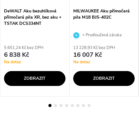
DeWALT Aku bezuhlíková
MILWAUKEE Aku přímočará
přímočará pila XR, bez aku +
pila M18 BJS-402C
TSTAK DCS334NT
+ Prodloužená záruka
výrobce
5 651,24 Kč bez DPH
13 228,93 Kč bez DPH
6 838 Kč
16 007 Kč
Na dotaz
Na dotaz
ZOBRAZIT
ZOBRAZIT