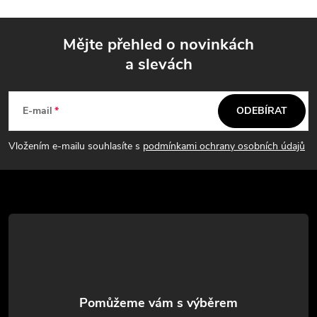
Mějte přehled o novinkách
a slevách
Z
á
E-mail
ODEBÍRAT
p
Vložením e-mailu souhlasíte s
podmínkami ochrany osobních údajů
a
t
í