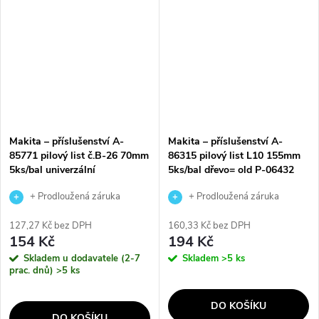
Makita – příslušenství A-
Makita – příslušenství A-
85771 pilový list č.B-26 70mm
86315 pilový list L10 155mm
5ks/bal univerzální
5ks/bal dřevo= old P-06432
+ Prodloužená záruka
+ Prodloužená záruka
výrobce
výrobce
127,27 Kč bez DPH
160,33 Kč bez DPH
154 Kč
194 Kč
Skladem u dodavatele (2-7
Skladem
>5 ks
prac. dnů)
>5 ks
DO KOŠÍKU
DO KOŠÍKU