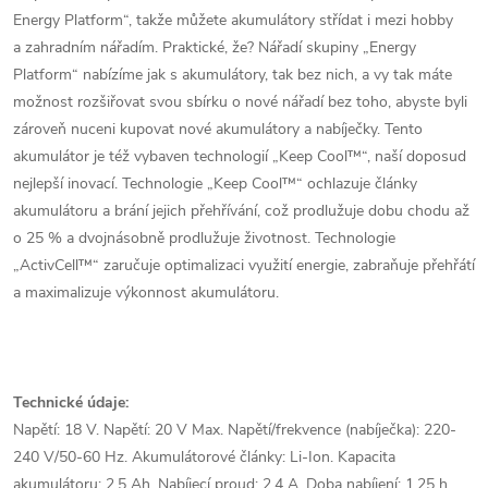
Energy Platform“, takže můžete akumulátory střídat i mezi hobby
a zahradním nářadím. Praktické, že? Nářadí skupiny „Energy
Platform“ nabízíme jak s akumulátory, tak bez nich, a vy tak máte
možnost rozšiřovat svou sbírku o nové nářadí bez toho, abyste byli
zároveň nuceni kupovat nové akumulátory a nabíječky. Tento
akumulátor je též vybaven technologií „Keep Cool™“, naší doposud
nejlepší inovací. Technologie „Keep Cool™“ ochlazuje články
akumulátoru a brání jejich přehřívání, což prodlužuje dobu chodu až
o 25 % a dvojnásobně prodlužuje životnost. Technologie
„ActivCell™“ zaručuje optimalizaci využití energie, zabraňuje přehřátí
a maximalizuje výkonnost akumulátoru.
Technické údaje:
Napětí: 18 V. Napětí: 20 V Max. Napětí/frekvence (nabíječka): 220-
240 V/50-60 Hz. Akumulátorové články: Li-Ion. Kapacita
akumulátoru: 2.5 Ah. Nabíjecí proud: 2.4 A. Doba nabíjení: 1.25 h.