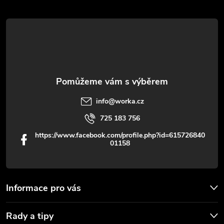
t
í
info
@
worka.cz
725 183 756
https://www.facebook.com/profile.php?id=615726840
01158
Informace pro vás
Rady a tipy