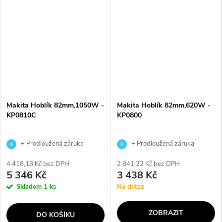
Makita Hoblík 82mm,1050W -
Makita Hoblík 82mm,620W -
KP0810C
KP0800
+ Prodloužená záruka
+ Prodloužená záruka
výrobce
výrobce
4 418,18 Kč bez DPH
2 841,32 Kč bez DPH
5 346 Kč
3 438 Kč
Skladem
1 ks
Na dotaz
ZOBRAZIT
DO KOŠÍKU