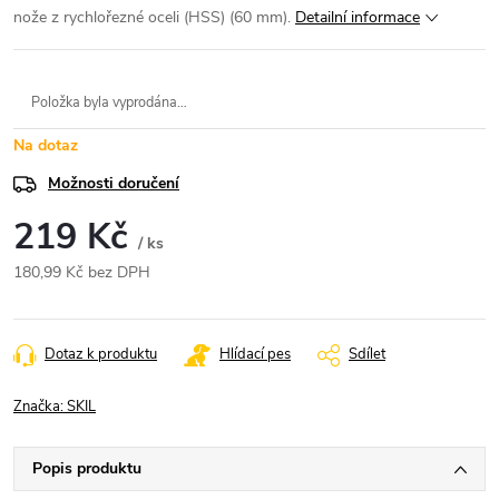
nože z rychlořezné oceli (HSS) (60 mm).
Detailní informace
Položka byla vyprodána…
Na dotaz
Možnosti doručení
219 Kč
/ ks
180,99 Kč bez DPH
Měrná
cena:
Dotaz k produktu
Hlídací pes
Sdílet
Značka:
SKIL
Popis produktu