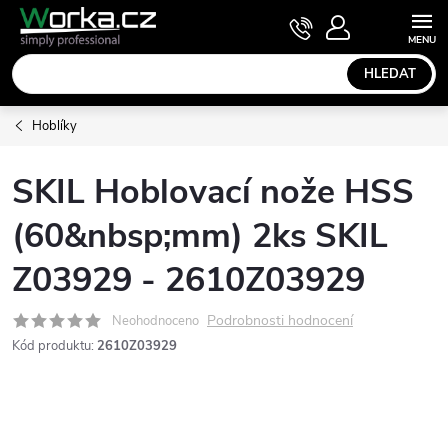
Přejít
NÁKUPNÍ
KOŠÍK
na
obsah
HLEDAT
Hoblíky
SKIL Hoblovací nože HSS
(60&nbsp;mm) 2ks SKIL
Z03929 - 2610Z03929
Podrobnosti hodnocení
Neohodnoceno
Kód produktu:
2610Z03929