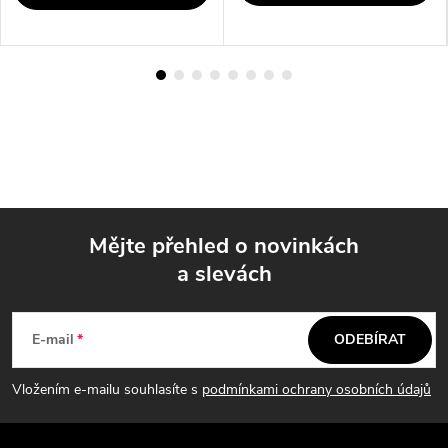
Mějte přehled o novinkách
a slevách
Z
á
E-mail
ODEBÍRAT
p
Vložením e-mailu souhlasíte s
podmínkami ochrany osobních údajů
a