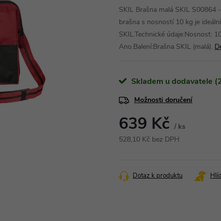
SKIL Brašna malá SKIL S00864 
brašna s nosností 10 kg je ideáln
SKIL.Technické údaje:Nosnost: 10
Ano.Balení:Brašna SKIL (malá).
De
Skladem u dodavatele (2
Možnosti doručení
639 Kč
/ ks
528,10 Kč bez DPH
Měrná
cena:
Dotaz k produktu
Hlí