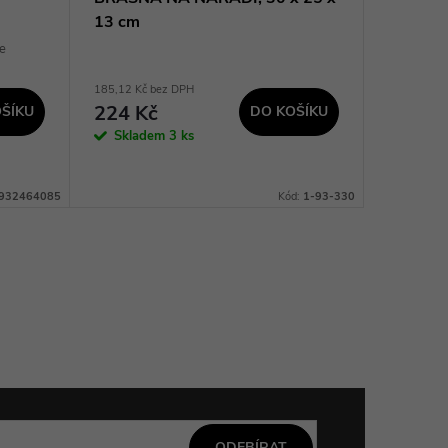
13 cm
e
185,12 Kč bez DPH
1 537,19 K
224 Kč
1 860
ŠÍKU
DO KOŠÍKU
Skladem
3 ks
Na dotaz
932464085
Kód:
1-93-330
ODEBÍRAT