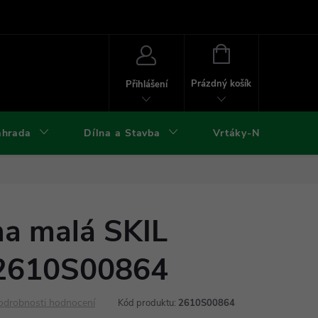
ies
Kontakty
Doprava a platba
Formuláře ke stažení
NÁKUPNÍ
KOŠÍK
Prázdný košík
Přihlášení
ahrada
Dílna a Stavba
Vrtáky-Nástroje
na malá SKIL
 2610S00864
odrobnosti hodnocení
Kód produktu:
2610S00864