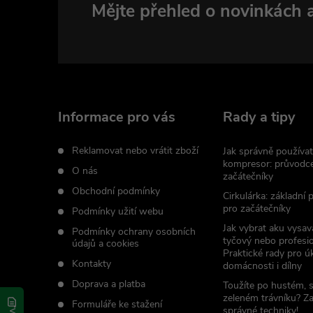
Z
Mějte přehled o novinkách
á
p
a
Informace pro vás
Rady a tipy
t
Reklamovat nebo vrátit zboží
Jak správně používat
kompresor: průvodc
O nás
začátečníky
í
Obchodní podmínky
Cirkulárka: základní
pro začátečníky
Podmínky užití webu
Jak vybrat aku vysav
Podmínky ochrany osobních
tyčový nebo profesio
údajů a cookies
Praktické rady pro úk
Kontakty
domácnosti i dílny
Doprava a platba
Toužíte po hustém, 
zeleném trávníku? Z
Formuláře ke stažení
správné techniky!