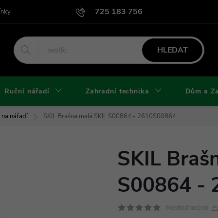
725 183 756
ínky
Podmínky užití webu
Podmínky ochrany osobních údajů a cook
HLEDAT
Ruční nářadí
Zahradní technika
Dům a Z
 na nářadí
SKIL Brašna malá SKIL S00864 - 2610S00864
SKIL Braš
S00864 -
P
Neohodnoceno