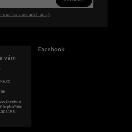
mi ochrany osobních údajů
Facebook
Worka.cz - Vše
pro práci a
ka.cz
řemeslo
756
www.faceboo
file.php?id=
4001158