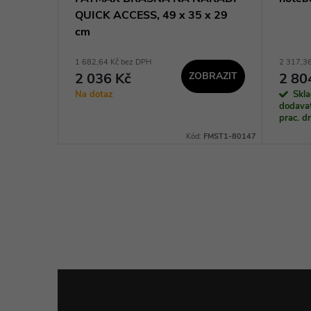
QUICK ACCESS, 49 x 35 x 29
cm
1 682,64 Kč bez DPH
2 317,3
2 036 Kč
ZOBRAZIT
2 80
KOŠÍKU
Na dotaz
Skl
dodavat
prac. 
:
1619BZ0100
Kód:
FMST1-80147