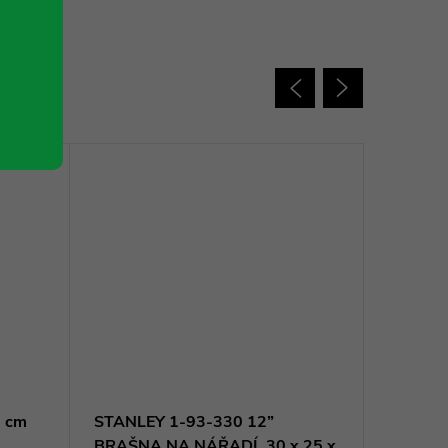
 cm
STANLEY 1-93-330 12”
STANLEY
BRAŠNA NA NÁŘADÍ, 30 x 25 x
kolečk