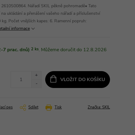
- 2610S00864. Nářadí SKIL pěkně pohromadě• Tato
í na ukládání a přenášení vašeho nářadí a příslušenství
 kg. Počet vnějších kapes: 6. Ramenní popruh:
tailní informace
-7 prac. dnů)
2 ks
12.8.2026
VLOŽIT DO KOŠÍKU
dací pes
Sdílet
Tisk
Značka:
SKIL