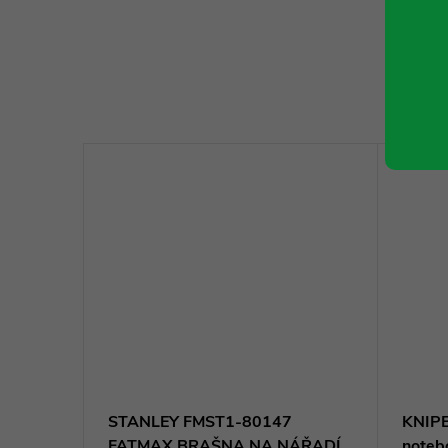
STANLEY FMST1-80147
KNIPE
FATMAX BRAŠNA NA NÁŘADÍ
noteb