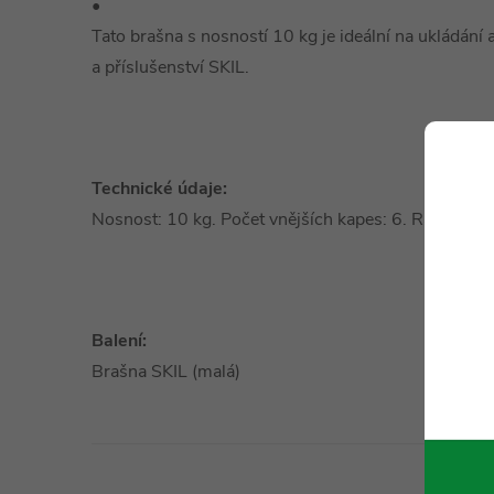
•
Tato brašna s nosností 10 kg je ideální na ukládání
a příslušenství SKIL.
Technické údaje:
Nosnost: 10 kg. Počet vnějších kapes: 6. Ramenní 
Balení:
Brašna SKIL (malá)
Technické 