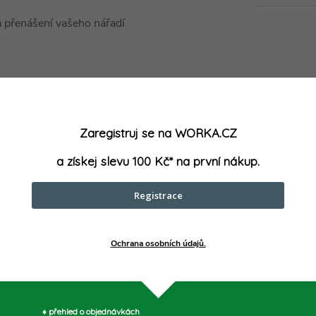
 a přenášení vašeho nářadí
Zaregistruj se na WORKA.CZ
popruh: Ano.
a získej slevu 100 Kč* na první nákup.
Registrace
Ochrana osobních údajů.
parametry může výrobce změnit bez předchozího upozornění. Obrázky mají ilustrační
♦ přehled o objednávkách