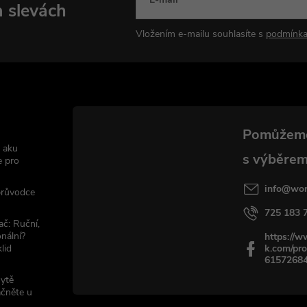
a slevách
Vložením e-mailu souhlasíte s
podmínka
 aku
e pro
info
@
wor
 průvodce
725 183 
ač: Ruční,
nální?
https://
lid
k.com/pro
6157268
sytě
ačněte u