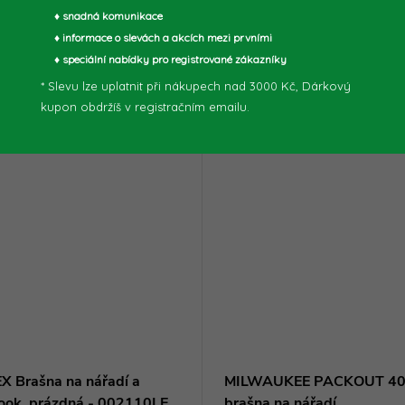
♦ snadná komunikace
♦ informace o slevách a akcích mezi prvními
♦ speciální nabídky pro registrované zákazníky
* Slevu lze uplatnit při nákupech nad 3000 Kč, Dárkový
kupon obdržíš v registračním emailu.
X Brašna na nářadí a
MILWAUKEE PACKOUT 40
ook, prázdná - 002110LE
brašna na nářadí