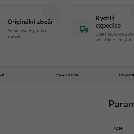
Rychlá
Originální zboží
expedice
Autorizovaný prodejce
Objednávky do 13:0
značek
odesíláme tentýž d
ZE
ZNAČKA
SKIL
OSTATN
Param
EAN
: