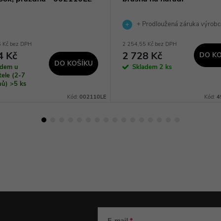
+ Prodloužená záruka výrobc
6 Kč bez DPH
2 254,55 Kč bez DPH
4 Kč
2 728 Kč
DO KO
DO KOŠÍKU
adem u
Skladem
2 ks
ele (2-7
dnů)
>5 ks
Kód:
002110LE
Kód:
4
E-mail