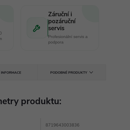
Záruční i
pozáruční
servis
0
Profesionální servis a
en
podpora
Í INFORMACE
PODOBNÉ PRODUKTY
etry produktu:
8719643003836