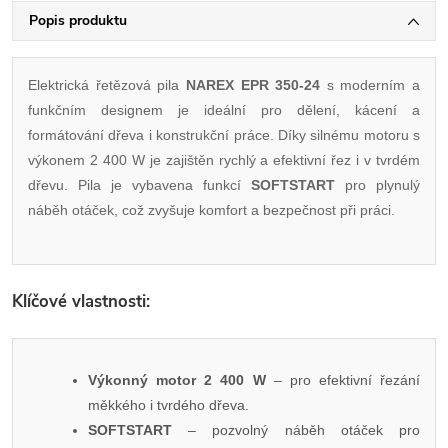
Popis produktu
Elektrická řetězová pila
NAREX EPR 350-24
s moderním a
funkčním designem je ideální pro dělení, kácení a
formátování dřeva i konstrukční práce. Díky silnému motoru s
výkonem 2 400 W je zajištěn rychlý a efektivní řez i v tvrdém
dřevu. Pila je vybavena funkcí
SOFTSTART
pro plynulý
náběh otáček, což zvyšuje komfort a bezpečnost při práci.
Klíčové vlastnosti:
Výkonný motor 2 400 W
– pro efektivní řezání
měkkého i tvrdého dřeva.
SOFTSTART
– pozvolný náběh otáček pro