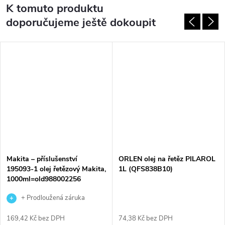
K tomuto produktu
doporučujeme ještě dokoupit
Makita – příslušenství
ORLEN olej na řetěz PILAROL
195093-1 olej řetězový Makita,
1L (QFS838B10)
1000ml=old988002256
+ Prodloužená záruka
výrobce
169,42 Kč bez DPH
74,38 Kč bez DPH