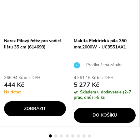
Narex Pilový řetěz pro vodící
Makita Elektrická pila 350
lištu 35 cm (614693)
mm,2000W - UC3551AX1
+ Prodloužená záruka
výrobce
366,94 Kč bez DPH
4 361,16 Kč bez DPH
444 Kč
5 277 Kč
Na dotaz
Skladem u dodavatele (2-7
prac. dnů)
>5 ks
ZOBRAZIT
DO KOŠÍKU