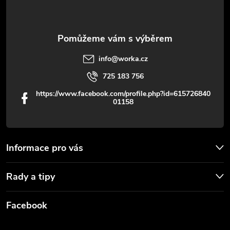
í
info
@
worka.cz
725 183 756
https://www.facebook.com/profile.php?id=615726840
01158
Informace pro vás
Rady a tipy
Facebook