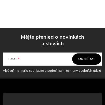
Mějte přehled o novinkách
a slevách
Z
á
E-mail
ODEBÍRAT
p
Vložením e-mailu souhlasíte s
podmínkami ochrany osobních údajů
a
t