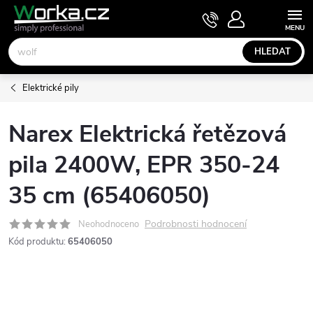
Přejít
NÁKUPNÍ
KOŠÍK
na
obsah
HLEDAT
Elektrické pily
Narex Elektrická řetězová
pila 2400W, EPR 350-24
35 cm (65406050)
Podrobnosti hodnocení
Neohodnoceno
Kód produktu:
65406050