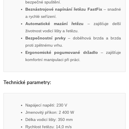
bezpečné spuštění.
Beznástrojové napínání řetězu FastFix
– snadné
a rychlé seřízení.
Automatické mazání řetězu
– zajišťuje delší
životnost vodicí lišty a řetězu.
Bezpečnostní prvky
– doběhová brzda a brzda
proti zpětnému vrhu.
Ergonomické pogumované držadlo
– zajišťuje
komfortní manipulaci při práci.
Technické parametry:
Napájecí napětí: 230 V
Jmenovitý příkon: 2 400 W
Délka vodicí lišty: 350 mm
Rychlost řetězu: 14,0 m/s