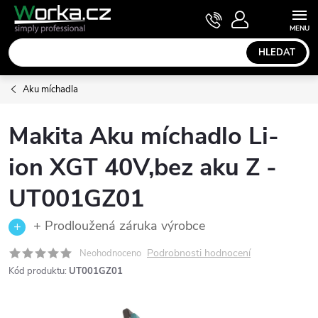
Přejít
NÁKUPNÍ
KOŠÍK
na
obsah
HLEDAT
Aku míchadla
Makita Aku míchadlo Li-
ion XGT 40V,bez aku Z -
UT001GZ01
+ Prodloužená záruka výrobce
Podrobnosti hodnocení
Neohodnoceno
Kód produktu:
UT001GZ01