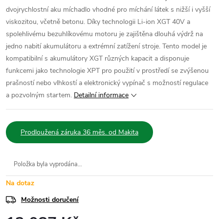
dvojrychlostní aku míchadlo vhodné pro míchání látek s nižší i vyšší
viskozitou, včetně betonu. Díky technologii Li-ion XGT 40V a
spolehlivému bezuhlíkovému motoru je zajištěna dlouhá výdrž na
jedno nabití akumulátoru a extrémní zatížení stroje. Tento model je
kompatibilní s akumulátory XGT různých kapacit a disponuje
funkcemi jako technologie XPT pro použití v prostředí se zvýšenou
prašností nebo vlhkostí a elektronický vypínač s možností regulace
a pozvolným startem.
Detailní informace
Prodloužená záruka 36 měs. od Makita
Položka byla vyprodána…
Na dotaz
Možnosti doručení