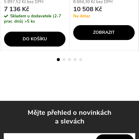
5 897,52 Kč bez DPH
8 684,30 Kč bez DPH
7 136 Kč
10 508 Kč
Skladem u dodavatele (2-7
Na dotaz
prac. dnů)
>5 ks
ZOBRAZIT
DO KOŠÍKU
Mějte přehled o novinkách
a slevách
Z