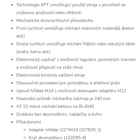
Technologie XPT umožňující použití stroje v prostředí se
zvýšenou prašností nebo vlhkostí
Mechanická dvourychlostní převodovka
První rychlost umožňuje míchání viskózních materiálů (beton
atd.)
Druhá rychlost umožňuje míchání řidších nebo tekutých látek
(malta, barvy atd.)
Elektronický vypínač s možností regulace, pozvolným startem
a možností přepnutí na stálý chod
Elektronická kontrola zatížení stroje
Obouručné provedení pro pohodlnou a efektivní práci
Upnutí hřídele M14 s možností dokoupení adaptéru M12
Maximální průměr míchacího nástroje je 240 mm
Až 15 minut míchání betonu na BL4040
Dodávka bez akumulátoru, nabíječky a kufru
Příslušenství
Adaptér hřídele 1/2"/M14 (327B35-1)
Kryt akumulátoru (122D95-8)