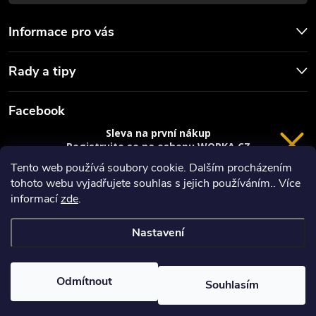
Informace pro vás
Rady a tipy
Facebook
Sleva na první nákup
Registrujte se na eshopu WORKA.CZ
VRÁCENÍ 14 DNÍ
a
sleva 100 Kč*
na nákup je Vaše.
Tento web používá soubory cookie. Dalším procházením
tohoto webu vyjadřujete souhlas s jejich používáním.. Více
Registrace
informací
zde
.
*platí při nákupu nad 3000 Kč
Nastavení
Copyright 2026
Worka.cz - Vše pro práci a řemeslo
. Všechna práva
Privacy policy
vyhrazena.
Vytvořil Shoptet
Odmítnout
Souhlasím
Nastavil tým EshopyUmíme.cz