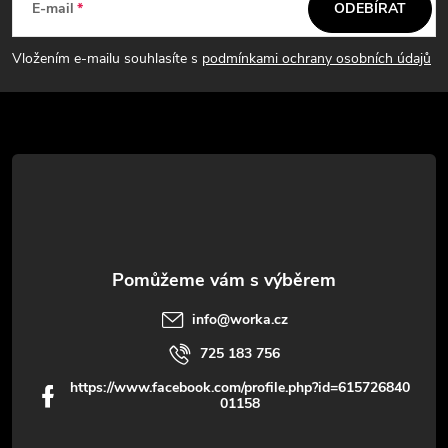
á
E-mail
ODEBÍRAT
p
Vložením e-mailu souhlasíte s
podmínkami ochrany osobních údajů
a
t
í
info
@
worka.cz
725 183 756
https://www.facebook.com/profile.php?id=615726840
01158