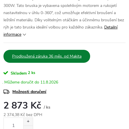
300W. Tato bruska je vybavena spolehlivým motorem a rukojetí
nastavitelnou v úhlu 0-360°, což umožňuje efektivní broušení a
leštění materiálu. Díky volitelným otáčkám a účinnému broušení bez
rýh je tato bruska ideální volbou pro každého zákazníka.
Detailní
informace
Prodloužená záruka 36 měs. od Makita
2 ks
Skladem
11.8.2026
Možnosti doručení
2 873 Kč
/ ks
2 374,38 Kč bez DPH
Měrná
cena: