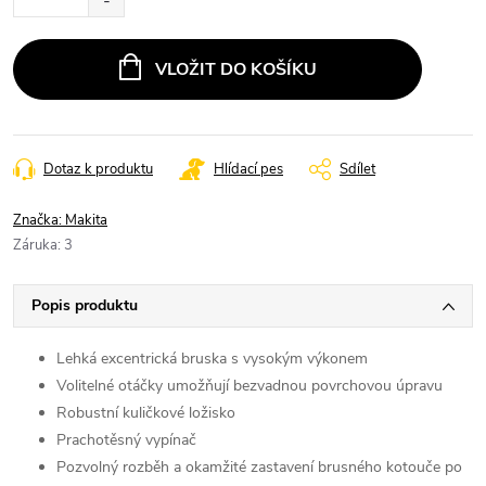
VLOŽIT DO KOŠÍKU
Dotaz k produktu
Hlídací pes
Sdílet
Značka:
Makita
Záruka
:
3
Popis produktu
Lehká excentrická bruska s vysokým výkonem
Volitelné otáčky umožňují bezvadnou povrchovou úpravu
Robustní kuličkové ložisko
Prachotěsný vypínač
Pozvolný rozběh a okamžité zastavení brusného kotouče po