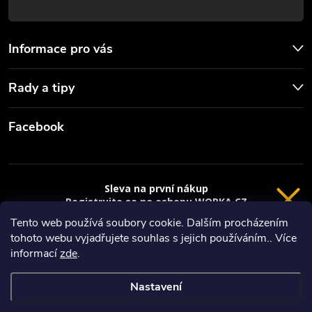
Informace pro vás
Rady a tipy
Facebook
Sleva na první nákup
Registrujte se na eshopu WORKA.CZ
VRÁCENÍ 14 DNÍ
a
sleva 100 Kč*
na nákup je Vaše.
Tento web používá soubory cookie. Dalším procházením
tohoto webu vyjadřujete souhlas s jejich používáním.. Více
Registrace
Copyright 2026
Worka.cz - Vše pro práci a řemeslo
. Všechna práva
informací
zde
.
vyhrazena.
*platí při nákupu nad 3000 Kč
Nastavení
Privacy policy
Vytvořil Shoptet
Nastavil tým EshopyUmíme.cz