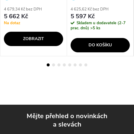
výrobce
výrobce
4 679,34 Kč bez DPH
4 625,62 Kč bez DPH
5 662 Kč
5 597 Kč
Na dotaz
Skladem u dodavatele (2-7
prac. dnů)
>5 ks
ZOBRAZIT
DO KOŠÍKU
Mějte přehled o novinkách
a slevách
Z