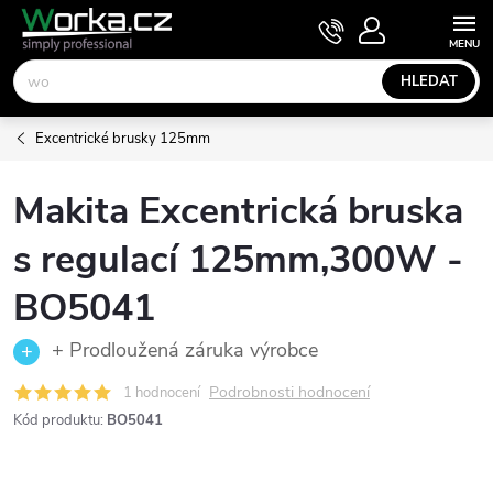
Přejít
NÁKUPNÍ
KOŠÍK
na
obsah
HLEDAT
Excentrické brusky 125mm
Makita Excentrická bruska
s regulací 125mm,300W -
BO5041
+ Prodloužená záruka výrobce
Podrobnosti hodnocení
1 hodnocení
Kód produktu:
BO5041