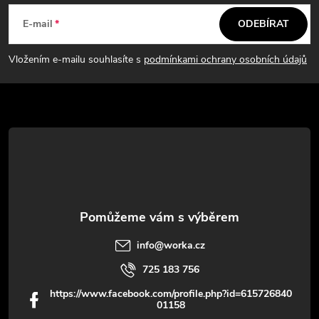
á
E-mail
ODEBÍRAT
p
Vložením e-mailu souhlasíte s
podmínkami ochrany osobních údajů
a
t
í
info
@
worka.cz
725 183 756
https://www.facebook.com/profile.php?id=615726840
01158