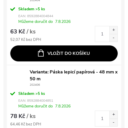
202404
Skladem
>5 ks
EAN:
8592884004844
Můžeme doručit do
7.8.2026
63 Kč
/ ks
52,07 Kč bez DPH
VLOŽIT DO KOŠÍKU
Varianta: Páska lepicí papírová - 48 mm x
50 m
202406
Skladem
>5 ks
EAN:
8592884004851
Můžeme doručit do
7.8.2026
78 Kč
/ ks
64,46 Kč bez DPH