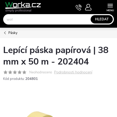
Přejít
NÁKUPNÍ
KOŠÍK
na
obsah
HLEDAT
Pásky
Lepící páska papírová | 38
mm x 50 m - 202404
Podrobnosti hodnocení
Neohodnoceno
Kód produktu:
204801