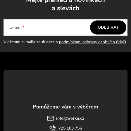
a slevách
Z
á
E-mail
ODEBÍRAT
p
Vložením e-mailu souhlasíte s
podmínkami ochrany osobních údajů
a
t
í
info
@
worka.cz
725 183 756