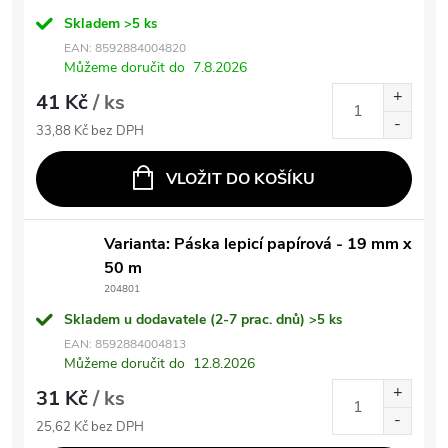
Skladem
>5 ks
EAN:
8592884004820
Můžeme doručit do
7.8.2026
41 Kč
/ ks
33,88 Kč bez DPH
VLOŽIT DO KOŠÍKU
Varianta: Páska lepicí papírová - 19 mm x
50 m
204801
Skladem u dodavatele (2-7 prac. dnů)
>5 ks
EAN:
8592884004813
Můžeme doručit do
12.8.2026
31 Kč
/ ks
25,62 Kč bez DPH