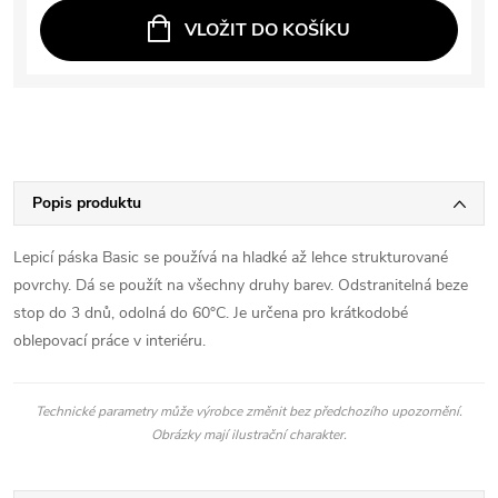
VLOŽIT DO KOŠÍKU
Popis produktu
Lepicí páska Basic se používá na hladké až lehce strukturované
povrchy. Dá se použít na všechny druhy barev. Odstranitelná beze
stop do 3 dnů, odolná do 60°C. Je určena pro krátkodobé
oblepovací práce v interiéru.
Technické parametry může výrobce změnit bez předchozího upozornění.
Obrázky mají ilustrační charakter.