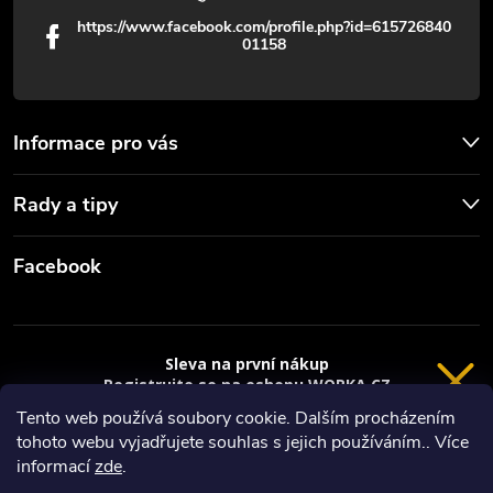
https://www.facebook.com/profile.php?id=615726840
01158
Informace pro vás
Rady a tipy
Facebook
Sleva na první nákup
Registrujte se na eshopu WORKA.CZ
VRÁCENÍ 14 DNÍ
a
sleva 100 Kč*
na nákup je Vaše.
Tento web používá soubory cookie. Dalším procházením
tohoto webu vyjadřujete souhlas s jejich používáním.. Více
Registrace
Copyright 2026
Worka.cz - Vše pro práci a řemeslo
. Všechna práva
informací
zde
.
vyhrazena.
*platí při nákupu nad 3000 Kč