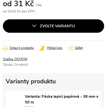
od
31 Kč
/ ks
od
25,62 Kč
bez DPH
Měrná
cena:
ZVOLTE VARIANTU
Dotaz k produktu
Hlídací pes
Sdílet
Značka:
OSTATNÍ
Záruka
:
24 měsíců
Varianta: Páska lepicí papírová - 38 mm x
50 m