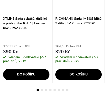
XTLINE Sada sekáčů, důlčíků
RICHMANN Sada IMBUS klíčů
a průbojníků 6 dílů | kovový
9 dílů | 3-17 mm - PC6620
box - PA233370
322,31 Kč bez DPH
264,46 Kč bez DPH
390 Kč
320 Kč
Skladem u dodavatele (2-7
Skladem u dodavatele (2-7
prac. dnů)
>5 ks
prac. dnů)
>5 ks
DO KOŠÍKU
DO KOŠÍKU