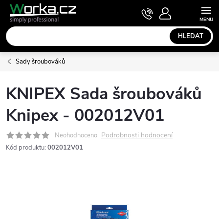
Přejít
NÁKUPNÍ
KOŠÍK
na
obsah
HLEDAT
Sady šroubováků
KNIPEX Sada šroubováků
Knipex - 002012V01
Podrobnosti hodnocení
Neohodnoceno
Kód produktu:
002012V01