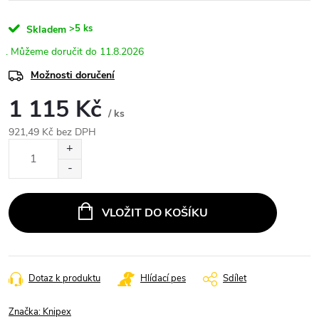
>5 ks
Skladem
11.8.2026
Možnosti doručení
1 115 Kč
/ ks
921,49 Kč bez DPH
Měrná
cena:
VLOŽIT DO KOŠÍKU
Dotaz k produktu
Hlídací pes
Sdílet
Značka:
Knipex