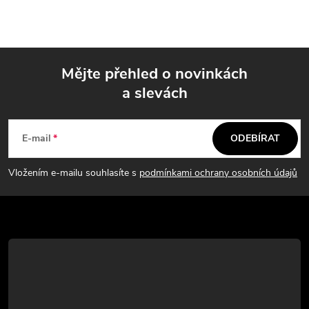
Mějte přehled o novinkách
a slevách
Z
á
E-mail
ODEBÍRAT
p
Vložením e-mailu souhlasíte s
podmínkami ochrany osobních údajů
a
t
í