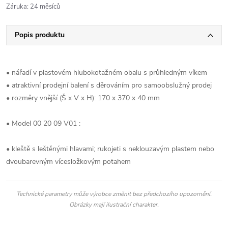
Záruka
:
24 měsíců
Popis produktu
• nářadí v plastovém hlubokotažném obalu s průhledným víkem
• atraktivní prodejní balení s děrováním pro samoobslužný prodej
• rozměry vnější (Š x V x H): 170 x 370 x 40 mm
• Model 00 20 09 V01 :
• kleště s leštěnými hlavami; rukojeti s neklouzavým plastem nebo
dvoubarevným vícesložkovým potahem
Technické parametry může výrobce změnit bez předchozího upozornění.
Obrázky mají ilustrační charakter.