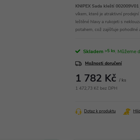
KNIPEX Sada kleští 002009V01
víkem, které je atraktivní prodej
leštěné hlavy a rukojeti s nekl
potahem, což zajišťuje pohodlné
Skladem
>5 ks
Možnosti doručení
1 782 Kč
/ ks
1 472,73 Kč bez DPH
Měrná
cena:
Dotaz k produktu
Hlí