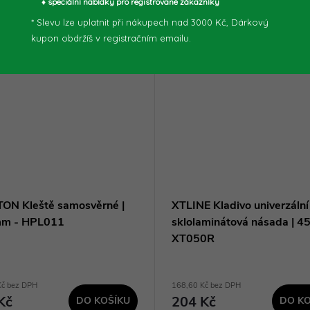
♦ speciální nabídky pro registrované zákazníky
* Slevu lze uplatnit při nákupech nad 3000 Kč, Dárkový
kupon obdržíš v registračním emailu.
ON Kleště samosvěrné |
XTLINE Kladivo univerzální
mm - HPL011
sklolaminátová násada | 45
XT050R
Kč bez DPH
168,60 Kč bez DPH
Kč
204 Kč
DO KOŠÍKU
DO KO