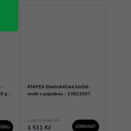
 -
KNIPEX Elektrikářské kleště-
KNIPEX 
0 g -
multi s pojistkou - 1382200T
917116
1 248,76 Kč bez DPH
494,21 Kč 
1 511 Kč
ZOBRAZIT
598 K
ŠÍKU