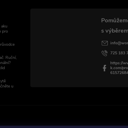
 aku
e pro
info
@
wor
 průvodce
725 183 
ač: Ruční,
nální?
https://
lid
k.com/pro
6157268
sytě
ačněte u