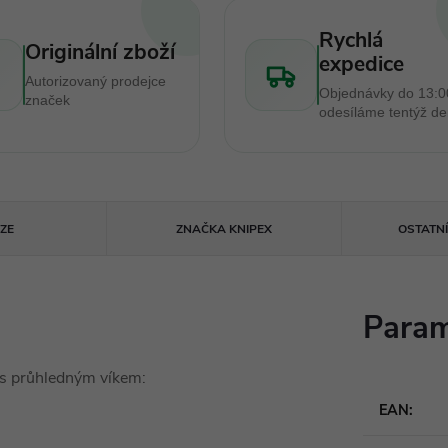
Rychlá
Originální zboží
expedice
Autorizovaný prodejce
Objednávky do 13:0
značek
odesíláme tentýž d
ZE
ZNAČKA
KNIPEX
OSTATN
Param
 s průhledným víkem:
EAN
: