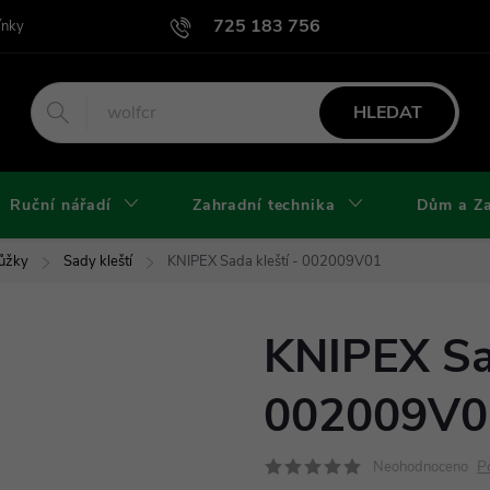
725 183 756
ínky
Podmínky užití webu
Podmínky ochrany osobních údajů a cook
HLEDAT
Ruční nářadí
Zahradní technika
Dům a Z
Nůžky
Sady kleští
KNIPEX Sada kleští - 002009V01
KNIPEX Sad
002009V0
P
Neohodnoceno