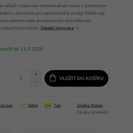
je nářadí v plastovém hlubokotažném obalu s průhledným
ní balení s děrováním pro samoobslužný prodej. Kleště mají
ouzavým plastem nebo dvoubarevným vícesložkovým
 a bezpečné používání.
Detailní informace
11.8.2026
VLOŽIT DO KOŠÍKU
dací pes
Sdílet
Tisk
Značka:
Knipex
Záruka
:
24 měsíců