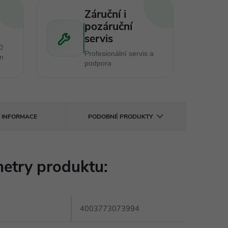
Záruční i
pozáruční
servis
0
Profesionální servis a
en
podpora
Í INFORMACE
PODOBNÉ PRODUKTY
etry produktu:
4003773073994