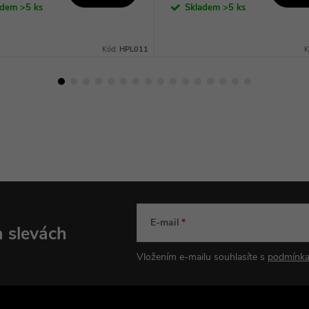
adem
>5 ks
Skladem
>5 ks
Kód:
HPL011
K
E-mail
a slevách
Vložením e-mailu souhlasíte s
podmínka