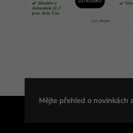
KOŠÍKU
DO KOŠÍKU
Skladem u
Skl
dodavatele (2-7
prac. dnů)
5 ks
Kód:
002018
Kód:
H5250
Z
Mějte přehled o novinkách
á
p