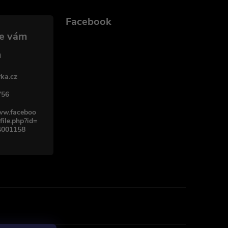
Facebook
ka.cz
756
www.faceboo
file.php?id=
4001158