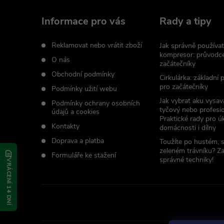
a
Informace pro vás
Rady a tipy
t
Reklamovat nebo vrátit zboží
Jak správně používat
kompresor: průvodc
O nás
začátečníky
í
Obchodní podmínky
Cirkulárka: základní
pro začátečníky
Podmínky užití webu
Jak vybrat aku vysav
Podmínky ochrany osobních
tyčový nebo profesio
údajů a cookies
Praktické rady pro úk
Kontakty
domácnosti i dílny
Doprava a platba
Toužíte po hustém, 
zeleném trávníku? Z
Formuláře ke stažení
správné techniky!
VRÁCENÍ 14 DNÍ