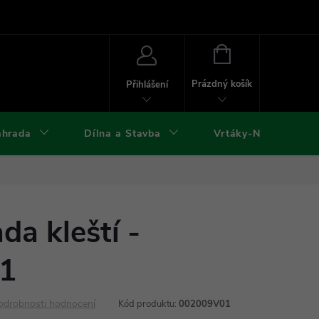
ies
Kontakty
Doprava a platba
Formuláře ke stažení
NÁKUPNÍ
KOŠÍK
Prázdný košík
Přihlášení
ahrada
Dílna a Stavba
Vrtáky-Nástroje
a kleští -
1
odrobnosti hodnocení
Kód produktu:
002009V01