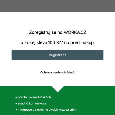
vým plastem nebo dvoubarevným
Zaregistruj se na WORKA.CZ
a získej slevu 100 Kč* na první nákup.
Registrace
Ochrana osobních údajů.
parametry může výrobce změnit bez předchozího upozornění. Obrázky mají ilustrační
♦ přehled o objednávkách
♦ snadná komunikace
♦ informace o slevách a akcích mezi prvními