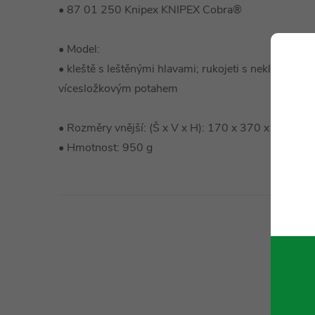
• 87 01 250 Knipex KNIPEX Cobra®
• Model:
• kleště s leštěnými hlavami; rukojeti s neklouza
vícesložkovým potahem
• Rozměry vnější: (Š x V x H): 170 x 370 x 40 mm
• Hmotnost: 950 g
Technické 