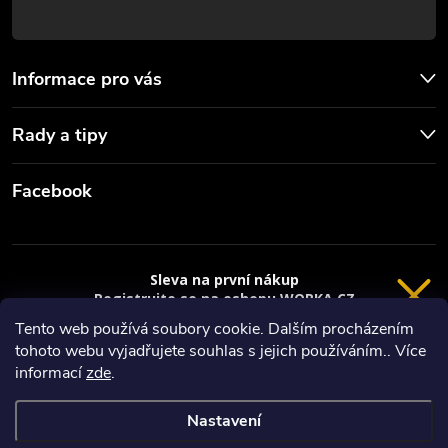
Informace pro vás
Rady a tipy
Facebook
Sleva na první nákup
Registrujte se na eshopu WORKA.CZ
VRÁCENÍ 14 DNÍ
a
sleva 100 Kč*
na nákup je Vaše.
Tento web používá soubory cookie. Dalším procházením
tohoto webu vyjadřujete souhlas s jejich používáním.. Více
Registrace
Copyright 2026
Worka.cz - Vše pro práci a řemeslo
. Všechna práva
informací
zde
.
vyhrazena.
*platí při nákupu nad 3000 Kč
Nastavení
Privacy policy
Vytvořil Shoptet