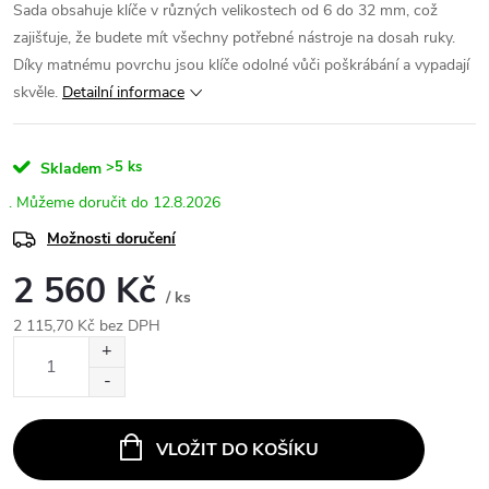
Sada obsahuje klíče v různých velikostech od 6 do 32 mm, což
zajišťuje, že budete mít všechny potřebné nástroje na dosah ruky.
Díky matnému povrchu jsou klíče odolné vůči poškrábání a vypadají
skvěle.
Detailní informace
>5 ks
Skladem
12.8.2026
Možnosti doručení
2 560 Kč
/ ks
2 115,70 Kč bez DPH
Měrná
cena:
VLOŽIT DO KOŠÍKU