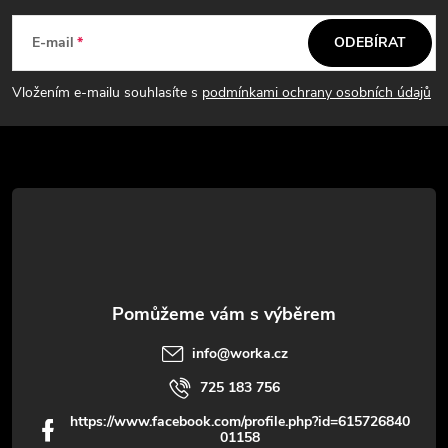
á
E-mail
ODEBÍRAT
p
Vložením e-mailu souhlasíte s
podmínkami ochrany osobních údajů
a
t
í
info
@
worka.cz
725 183 756
https://www.facebook.com/profile.php?id=615726840
01158