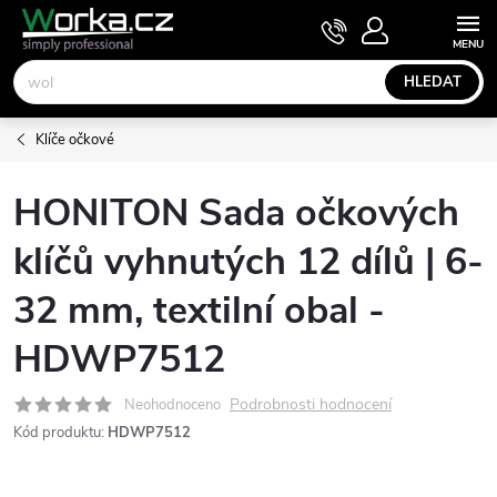
Přejít
NÁKUPNÍ
KOŠÍK
na
obsah
HLEDAT
Klíče očkové
HONITON Sada očkových
klíčů vyhnutých 12 dílů | 6-
32 mm, textilní obal -
HDWP7512
Podrobnosti hodnocení
Neohodnoceno
Kód produktu:
HDWP7512