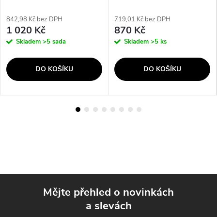
842,98 Kč bez DPH
719,01 Kč bez DPH
1 020 Kč
870 Kč
Skladem
>5 sada
Skladem
>5 ks
DO KOŠÍKU
DO KOŠÍKU
Mějte přehled o novinkách
a slevách
Z