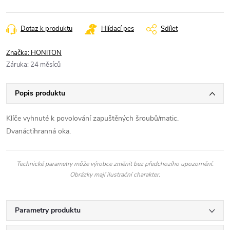
Dotaz k produktu
Hlídací pes
Sdílet
Značka:
HONITON
Záruka
:
24 měsíců
Popis produktu
Klíče vyhnuté k povolování zapuštěných šroubů/matic.
Dvanáctihranná oka.
Technické parametry může výrobce změnit bez předchozího upozornění.
Obrázky mají ilustrační charakter.
Parametry produktu