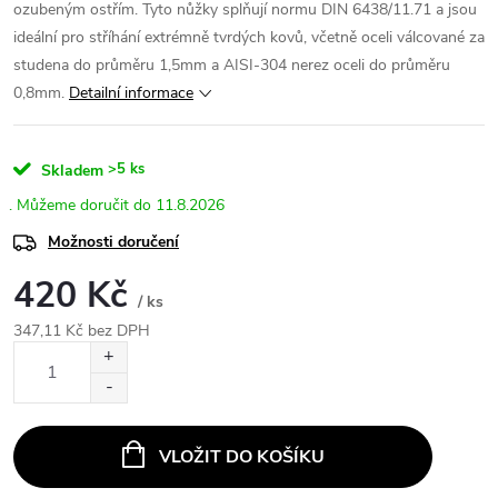
ozubeným ostřím. Tyto nůžky splňují normu DIN 6438/11.71 a jsou
ideální pro stříhání extrémně tvrdých kovů, včetně oceli válcované za
studena do průměru 1,5mm a AISI-304 nerez oceli do průměru
0,8mm.
Detailní informace
>5 ks
Skladem
11.8.2026
Možnosti doručení
420 Kč
/ ks
347,11 Kč bez DPH
Měrná
cena:
VLOŽIT DO KOŠÍKU