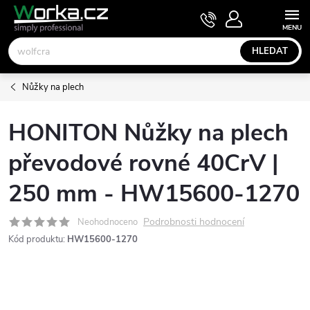
Přejít
NÁKUPNÍ
KOŠÍK
na
obsah
HLEDAT
Nůžky na plech
HONITON Nůžky na plech
převodové rovné 40CrV |
250 mm - HW15600-1270
Podrobnosti hodnocení
Neohodnoceno
Kód produktu:
HW15600-1270