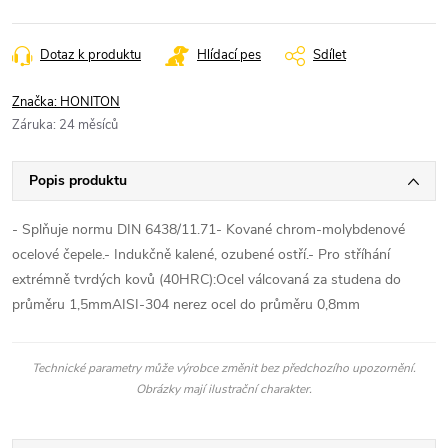
Dotaz k produktu
Hlídací pes
Sdílet
Značka:
HONITON
Záruka
:
24 měsíců
Popis produktu
- Splňuje normu DIN 6438/11.71- Kované chrom-molybdenové
ocelové čepele.- Indukčně kalené, ozubené ostří.- Pro stříhání
extrémně tvrdých kovů (40HRC):Ocel válcovaná za studena do
průměru 1,5mmAISI-304 nerez ocel do průměru 0,8mm
Technické parametry může výrobce změnit bez předchozího upozornění.
Obrázky mají ilustrační charakter.