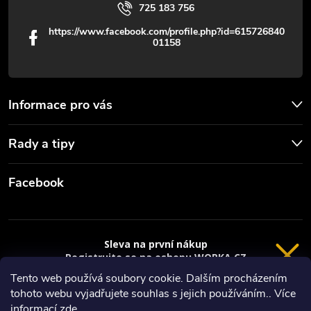
725 183 756
https://www.facebook.com/profile.php?id=615726840
01158
Informace pro vás
Rady a tipy
Facebook
Sleva na první nákup
Registrujte se na eshopu WORKA.CZ
VRÁCENÍ 14 DNÍ
a
sleva 100 Kč*
na nákup je Vaše.
Tento web používá soubory cookie. Dalším procházením
tohoto webu vyjadřujete souhlas s jejich používáním.. Více
Registrace
Copyright 2026
Worka.cz - Vše pro práci a řemeslo
. Všechna práva
informací
zde
.