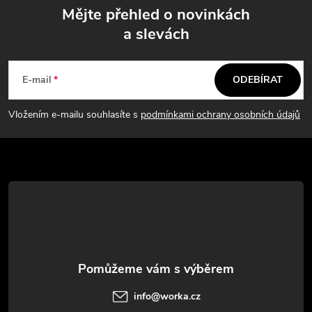
Mějte přehled o novinkách
a slevách
Z
á
E-mail
ODEBÍRAT
p
Vložením e-mailu souhlasíte s
podmínkami ochrany osobních údajů
a
t
í
info
@
worka.cz