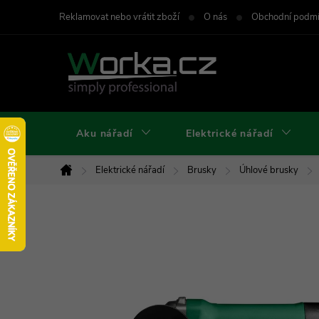
Přejít
Reklamovat nebo vrátit zboží
O nás
Obchodní podm
na
obsah
Aku nářadí
Elektrické nářadí
Elektrické nářadí
Brusky
Úhlové brusky
Domů