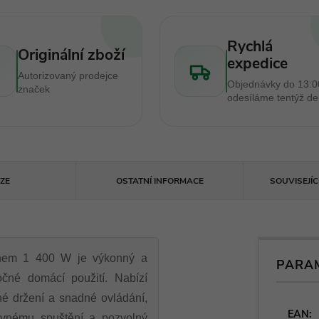
Rychlá
Originální zboží
expedice
Autorizovaný prodejce
Objednávky do 13:0
značek
odesíláme tentýž d
ZE
OSTATNÍ INFORMACE
SOUVISEJÍ
em 1 400 W je výkonný a
PARA
ročné domácí použití. Nabízí
é držení a snadné ovládání,
EAN
:
ovnému spuštění a pozvolný