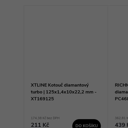
entový |
XTLINE Kotouč diamantový
RICHM
2
turbo | 125x1,4x10x22,2 mm -
diama
XT169125
PC46
174,38 Kč bez DPH
362,81 
211 Kč
439 
DO KOŠÍKU