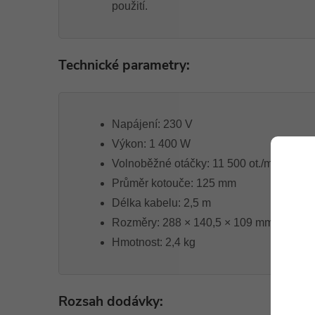
použití.
Technické parametry:
Napájení: 230 V
Výkon: 1 400 W
Volnoběžné otáčky: 11 500 ot./min.
Průměr kotouče: 125 mm
Délka kabelu: 2,5 m
Rozměry: 288 × 140,5 × 109 mm
Hmotnost: 2,4 kg
Rozsah dodávky: