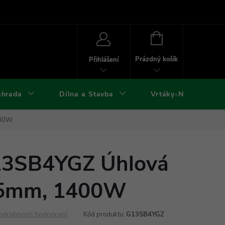
ies
Kontakty
Doprava a platba
Formuláře ke stažení
NÁKUPNÍ
KOŠÍK
Prázdný košík
Přihlášení
ahrada
Dílna a Stavba
Vrtáky-Nástroje
400W
13SB4YGZ Úhlová
25mm, 1400W
odrobnosti hodnocení
Kód produktu:
G13SB4YGZ