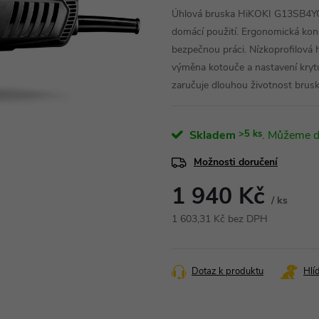
Úhlová bruska HiKOKI G13SB4YGZ 
domácí použití. Ergonomická kons
bezpečnou práci. Nízkoprofilová 
výměna kotouče a nastavení krytu
zaručuje dlouhou životnost brusk
Skladem
>5 ks
Možnosti doručení
1 940 Kč
/ ks
1 603,31 Kč bez DPH
Měrná
cena:
Dotaz k produktu
Hlí