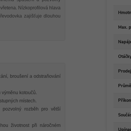
 vřetena. Nízkoprofilová hlava
Hmotn
převodovka zajišťuje dlouhou
Max. 
Napáj
Otáčk
Prodej
ání, broušení a odstraňování
Průmě
u výměnu kotoučů.
Příkon
ístupných místech.
 pozvolný rozběh pro větší
Součás
hou životnost při náročném
Upínac