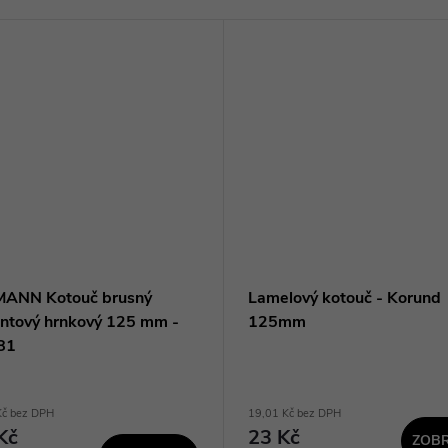
ANN Kotouč brusný
Lamelový kotouč - Korund
ntový hrnkový 125 mm -
125mm
81
Kč bez DPH
19,01 Kč bez DPH
Kč
23 Kč
ZOBR