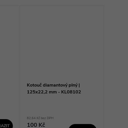
Kotouč diamantový plný |
XTLINE 
125x22,2 mm - KL08102
řezný T
125x2,
XT167
82,64 Kč bez DPH
206,61 Kč 
100 Kč
250 K
AZIT