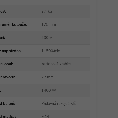
ost
:
2,4 kg
průměr kotouče
:
125 mm
ení
:
230 V
y naprázdno
:
11500/min
ní obal
:
kartonová krabice
r otvoru
:
22 mm
:
1400 W
t balení
:
Přídavná rukojeť, Klíč
í matice
:
M14