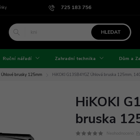
725 183 756
ínky
Podmínky užití webu
Podmínky ochrany osobních údajů a cook
HLEDAT
Ruční nářadí
Zahradní technika
Dům a Z
Úhlové brusky 125mm
HiKOKI G13SB4YGZ Úhlová bruska 125mm, 1
HiKOKI G
bruska 1
P
Neohodnoceno