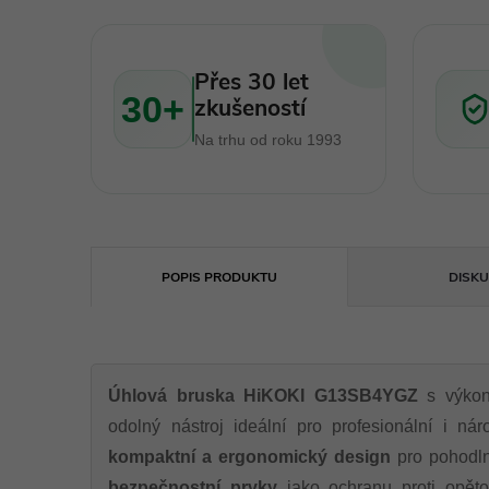
Přes 30 let
30+
zkušeností
Na trhu od roku 1993
POPIS PRODUKTU
DISKU
Úhlová bruska HiKOKI G13SB4YGZ
s výkon
odolný nástroj ideální pro profesionální i ná
kompaktní a ergonomický design
pro pohodln
bezpečnostní prvky
jako ochranu proti opět