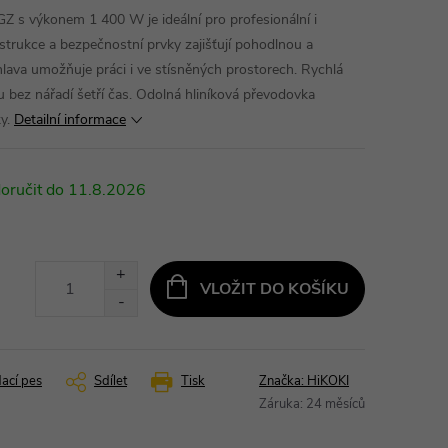
s výkonem 1 400 W je ideální pro profesionální i
trukce a bezpečnostní prvky zajišťují pohodlnou a
hlava umožňuje práci i ve stísněných prostorech. Rychlá
 bez nářadí šetří čas. Odolná hliníková převodovka
y.
Detailní informace
11.8.2026
VLOŽIT DO KOŠÍKU
dací pes
Sdílet
Tisk
Značka:
HiKOKI
Záruka
:
24 měsíců