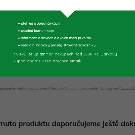
♦ přehled o objednávkách
♦ snadná komunikace
♦ informace o slevách a akcích mezi prvními
♦ speciální nabídky pro registrované zákazníky
* Slevu lze uplatnit při nákupech nad 3000 Kč, Dárkový
kupon obdržíš v registračním emailu.
parametry může výrobce změnit bez předchozího upozornění. Obrázky mají ilustrační
muto produktu doporučujeme ještě dok