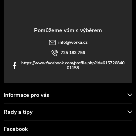
í
info
@
worka.cz
725 183 756
https://www.facebook.com/profile.php?id=615726840
01158
Informace pro vás
Rady a tipy
Facebook