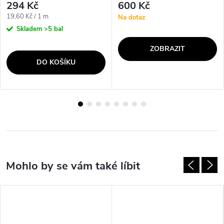
294 Kč
600 Kč
Měrná
19,60 Kč / 1 m
Na dotaz
cena:
Skladem
>5 bal
ZOBRAZIT
DO KOŠÍKU