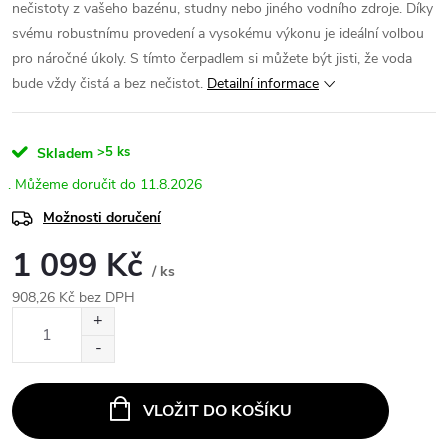
nečistoty z vašeho bazénu, studny nebo jiného vodního zdroje. Díky
svému robustnímu provedení a vysokému výkonu je ideální volbou
pro náročné úkoly. S tímto čerpadlem si můžete být jisti, že voda
bude vždy čistá a bez nečistot.
Detailní informace
>5 ks
Skladem
11.8.2026
Možnosti doručení
1 099 Kč
/ ks
908,26 Kč bez DPH
Měrná
cena:
VLOŽIT DO KOŠÍKU