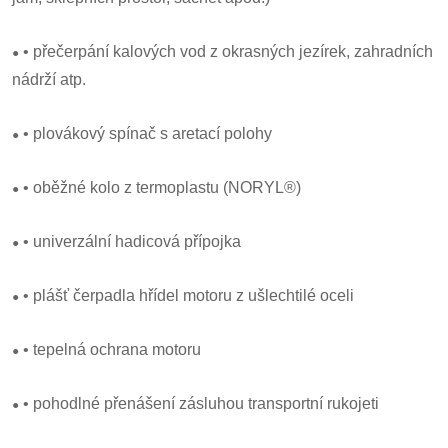
•
• přečerpání kalových vod z okrasných jezírek, zahradních
nádrží atp.
•
• plovákový spínač s aretací polohy
•
• oběžné kolo z termoplastu (NORYL®)
•
• univerzální hadicová přípojka
•
• plášť čerpadla hřídel motoru z ušlechtilé oceli
•
• tepelná ochrana motoru
•
• pohodlné přenášení zásluhou transportní rukojeti