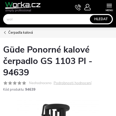
Přejít
NÁKUPNÍ
KOŠÍK
na
obsah
HLEDAT
Čerpadla kalová
Güde Ponorné kalové
čerpadlo GS 1103 PI -
94639
Podrobnosti hodnocení
Neohodnoceno
Kód produktu:
94639