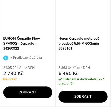
EUROM Čerpadlo Flow
Heron Čerpadlo motorové
SPV900i - čerpadlo -
proudové 5,5HP, 600l/min
14260922
8895101
+ Prodloužená záruka
výrobce
2 305,79 Kč bez DPH
5 363,64 Kč bez DPH
2 790 Kč
6 490 Kč
Na dotaz
Skladem u dodavatele (2-7
prac. dnů)
ZOBRAZIT
ZOBRAZIT