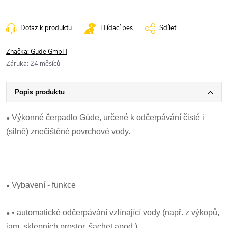
Dotaz k produktu
Hlídací pes
Sdílet
Značka:
Güde GmbH
Záruka
:
24 měsíců
Popis produktu
•
Výkonné čerpadlo Güde, určené k odčerpávání čisté i
(silně) znečištěné povrchové vody.
•
Vybavení - funkce
•
• automatické odčerpávání vzlínající vody (např. z výkopů,
jam, sklepních prostor, šachet apod.)