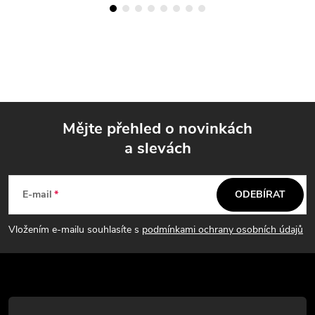
Mějte přehled o novinkách
a slevách
Z
á
E-mail
ODEBÍRAT
p
Vložením e-mailu souhlasíte s
podmínkami ochrany osobních údajů
a
t