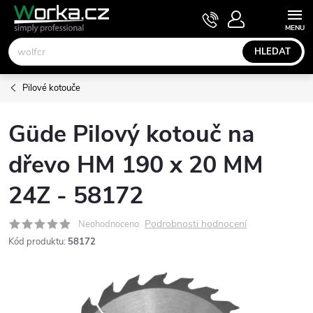
Přejít
NÁKUPNÍ
KOŠÍK
na
obsah
HLEDAT
Pilové kotouče
Güde Pilový kotouč na
dřevo HM 190 x 20 MM
24Z - 58172
Podrobnosti hodnocení
Neohodnoceno
Kód produktu:
58172