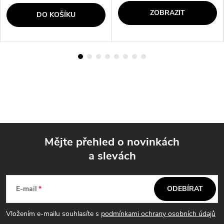
ZOBRAZIT
DO KOŠÍKU
Mějte přehled o novinkách
a slevách
Z
á
E-mail
ODEBÍRAT
p
Vložením e-mailu souhlasíte s
podmínkami ochrany osobních údajů