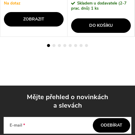
Na dotaz
Skladem u dodavatele (2-7
prac. dnů)
1 ks
ZOBRAZIT
DO KOŠÍKU
Mějte přehled o novinkách
a slevách
Z
á
E-mail
ODEBÍRAT