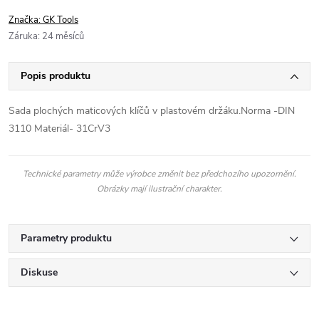
Značka:
GK Tools
Záruka
:
24 měsíců
Popis produktu
Sada plochých maticových klíčů v plastovém držáku.Norma -DIN
3110 Materiál- 31CrV3
Technické parametry může výrobce změnit bez předchozího upozornění.
Obrázky mají ilustrační charakter.
Parametry produktu
Diskuse