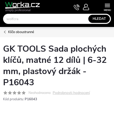
Přejít
NÁKUPNÍ
KOŠÍK
na
obsah
HLEDAT
Klíče oboustranné
GK TOOLS Sada plochých
klíčů, matné 12 dílů | 6-32
mm, plastový držák -
P16043
Podrobnosti hodnocení
Neohodnoceno
Kód produktu:
P16043