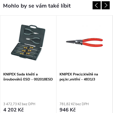
KNIPEX Sada kleští a
KNIPEX Preciz.kleště na
šroubováků ESD - 002018ESD
poj.kr.,vnitřní - 4831J3
3 472,73 Kč bez DPH
781,82 Kč bez DPH
4 202 Kč
946 Kč