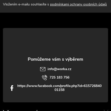
p
Vložením e-mailu souhlasíte s
podmínkami ochrany osobních údajů
a
t
í
info
@
worka.cz
725 183 756
https://www.facebook.com/profile.php?id=615726840
01158