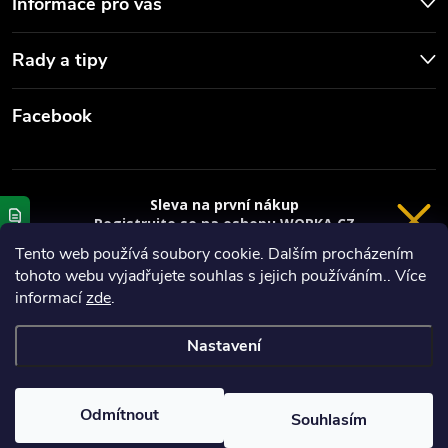
Informace pro vás
Rady a tipy
Facebook
Sleva na první nákup
Registrujte se na eshopu WORKA.CZ
VRÁCENÍ 14 DNÍ
a
sleva 100 Kč*
na nákup je Vaše.
Tento web používá soubory cookie. Dalším procházením
tohoto webu vyjadřujete souhlas s jejich používáním.. Více
Registrace
Copyright 2026
Worka.cz - Vše pro práci a řemeslo
. Všechna práva
informací
zde
.
vyhrazena.
*platí při nákupu nad 3000 Kč
Nastavení
Privacy policy
Vytvořil Shoptet
Nastavil tým EshopyUmíme.cz
Odmítnout
Souhlasím