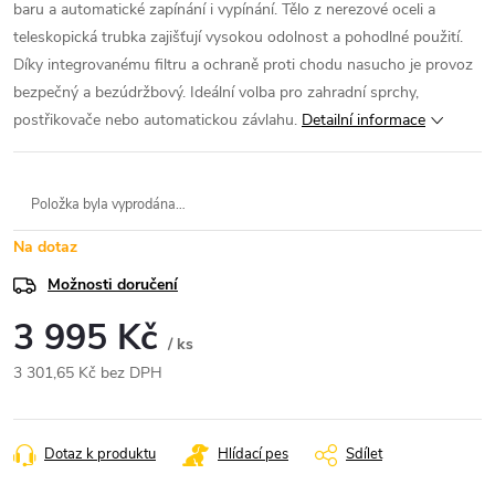
baru a automatické zapínání i vypínání. Tělo z nerezové oceli a
teleskopická trubka zajišťují vysokou odolnost a pohodlné použití.
Díky integrovanému filtru a ochraně proti chodu nasucho je provoz
bezpečný a bezúdržbový. Ideální volba pro zahradní sprchy,
postřikovače nebo automatickou závlahu.
Detailní informace
Položka byla vyprodána…
Na dotaz
Možnosti doručení
3 995 Kč
/ ks
3 301,65 Kč bez DPH
Měrná
cena:
Dotaz k produktu
Hlídací pes
Sdílet