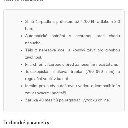
Silné čerpadlo s průtokem až 4700 l/h a tlakem 2,3
baru.
Automatické spínání s ochranou proti chodu
nasucho.
Tělo z nerezové oceli a kovový závit pro dlouhou
životnost.
Filtr chránící čerpadlo před zanesením nečistotami.
Teleskopická hliníková trubka (760–960 mm) a
regulační ventil v balení.
Ideální pro sudy s dešťovou vodou a kompatibilní s
zavlažovacími počítači.
Záruka 40 měsíců po registraci výrobku online.
Technické parametry: