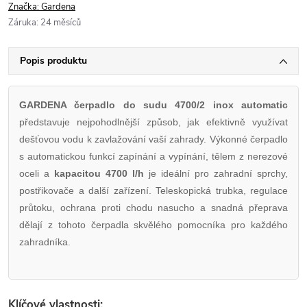
Značka:
Gardena
Záruka
:
24 měsíců
Popis produktu
GARDENA čerpadlo do sudu 4700/2 inox automatic
představuje nejpohodlnější způsob, jak efektivně využívat
dešťovou vodu k zavlažování vaší zahrady. Výkonné čerpadlo
s automatickou funkcí zapínání a vypínání, tělem z nerezové
oceli a
kapacitou 4700 l/h
je ideální pro zahradní sprchy,
postřikovače a další zařízení. Teleskopická trubka, regulace
průtoku, ochrana proti chodu nasucho a snadná přeprava
dělají z tohoto čerpadla skvělého pomocníka pro každého
zahradníka.
Klíčové vlastnosti: