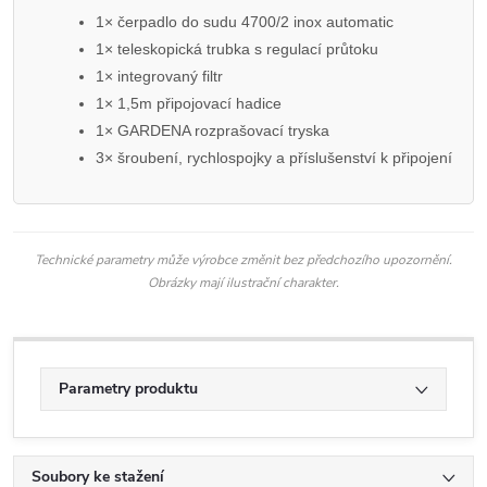
1× čerpadlo do sudu 4700/2 inox automatic
1× teleskopická trubka s regulací průtoku
1× integrovaný filtr
1× 1,5m připojovací hadice
1× GARDENA rozprašovací tryska
3× šroubení, rychlospojky a příslušenství k připojení
Technické parametry může výrobce změnit bez předchozího upozornění.
Obrázky mají ilustrační charakter.
Parametry produktu
Soubory ke stažení