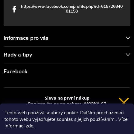
https://www.facebook.com/profile.php?id=615726840
01158
Informace pro vás
Rady a tipy
Facebook
Sleva na první nákup
Registrujte se na eshopu WORKA.CZ
VRÁCENÍ 14 DNÍ
a
sleva 100 Kč*
na nákup je Vaše.
Tento web používá soubory cookie. Dalším procházením
tohoto webu vyjadřujete souhlas s jejich používáním.. Více
Registrace
Copyright 2026
Worka.cz - Vše pro práci a řemeslo
. Všechna práva
informací
zde
.
vyhrazena.
*platí při nákupu nad 3000 Kč