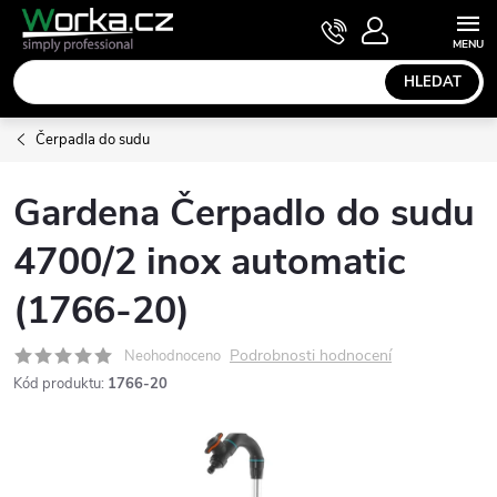
Přejít
NÁKUPNÍ
KOŠÍK
na
obsah
HLEDAT
Čerpadla do sudu
Gardena Čerpadlo do sudu
4700/2 inox automatic
(1766-20)
Podrobnosti hodnocení
Neohodnoceno
Kód produktu:
1766-20