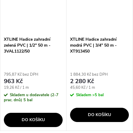
XTLINE Hadice zahradní
XTLINE Hadice zahradní
zelená PVC | 1/2" 50 m -
modrá PVC | 3/4" 50 m -
3VAL1122/50
XT913450
795,87 Kč bez DPH
1 884,30 Kč bez DPH
963 Kč
2 280 Kč
Měrná
Měrná
19,26 Kč / 1 m
45,60 Kč / 1 m
cena:
cena:
Skladem u dodavatele (2-7
Skladem
>5 bal
prac. dnů)
5 bal
DO KOŠÍKU
DO KOŠÍKU