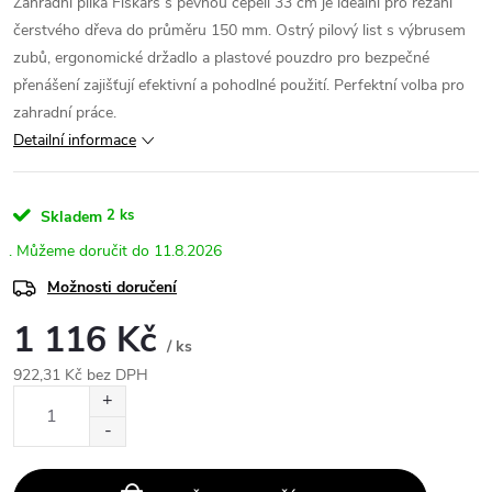
Zahradní pilka Fiskars s pevnou čepelí 33 cm je ideální pro řezání
čerstvého dřeva do průměru 150 mm. Ostrý pilový list s výbrusem
zubů, ergonomické držadlo a plastové pouzdro pro bezpečné
přenášení zajišťují efektivní a pohodlné použití. Perfektní volba pro
zahradní práce.
Detailní informace
2 ks
Skladem
11.8.2026
Možnosti doručení
1 116 Kč
/ ks
922,31 Kč bez DPH
Měrná
cena: