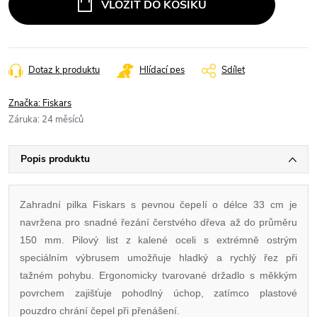
VLOŽIT DO KOŠÍKU
Dotaz k produktu
Hlídací pes
Sdílet
Značka:
Fiskars
Záruka
:
24 měsíců
Popis produktu
Zahradní pilka Fiskars s pevnou čepelí o délce 33 cm je
navržena pro snadné řezání čerstvého dřeva až do průměru
150 mm. Pilový list z kalené oceli s extrémně ostrým
speciálním výbrusem umožňuje hladký a rychlý řez při
tažném pohybu. Ergonomicky tvarované držadlo s měkkým
povrchem zajišťuje pohodlný úchop, zatímco plastové
pouzdro chrání čepel při přenášení.