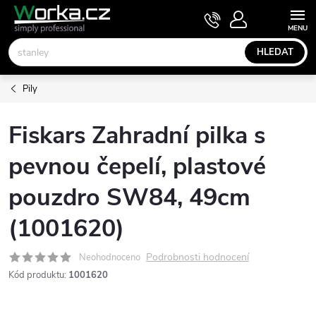
Přejít
NÁKUPNÍ
KOŠÍK
na
obsah
HLEDAT
Pily
Fiskars Zahradní pilka s
pevnou čepelí, plastové
pouzdro SW84, 49cm
(1001620)
Podrobnosti hodnocení
Neohodnoceno
Kód produktu:
1001620