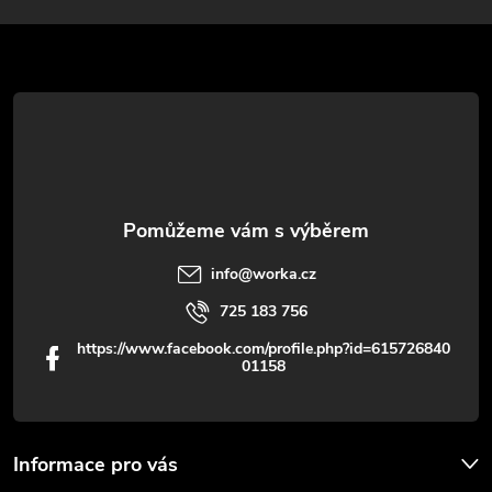
a
t
í
info
@
worka.cz
725 183 756
https://www.facebook.com/profile.php?id=615726840
01158
Informace pro vás