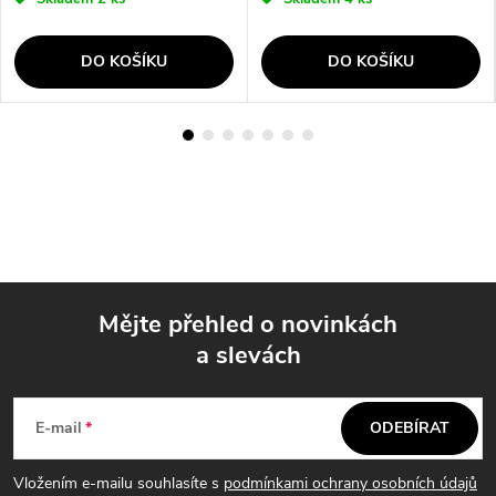
DO KOŠÍKU
DO KOŠÍKU
Mějte přehled o novinkách
a slevách
Z
á
E-mail
ODEBÍRAT
p
Vložením e-mailu souhlasíte s
podmínkami ochrany osobních údajů