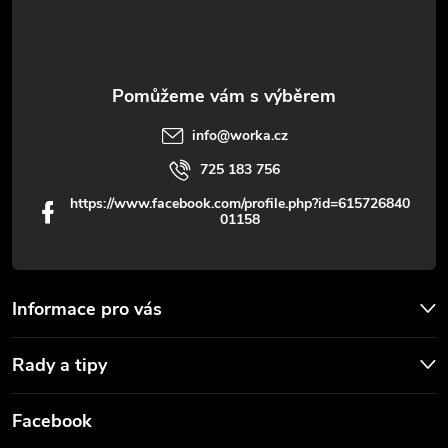
í
info
@
worka.cz
725 183 756
https://www.facebook.com/profile.php?id=615726840
01158
Informace pro vás
Rady a tipy
Facebook