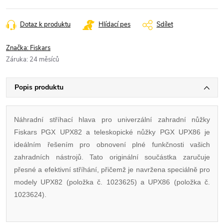
Dotaz k produktu
Hlídací pes
Sdílet
Značka:
Fiskars
Záruka
:
24 měsíců
Popis produktu
Náhradní stříhací hlava pro univerzální zahradní nůžky
Fiskars PGX UPX82 a teleskopické nůžky PGX UPX86 je
ideálním řešením pro obnovení plné funkčnosti vašich
zahradních nástrojů. Tato originální součástka zaručuje
přesné a efektivní stříhání, přičemž je navržena speciálně pro
modely UPX82 (položka č. 1023625) a UPX86 (položka č.
1023624).