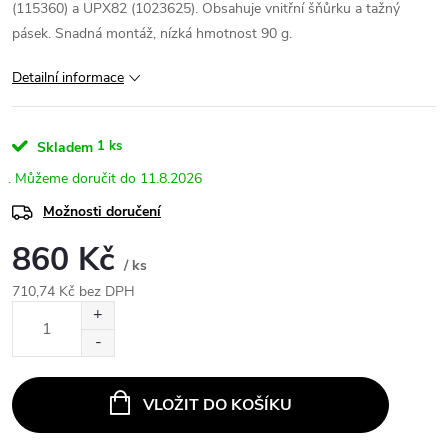
(115360) a UPX82 (1023625). Obsahuje vnitřní šňůrku a tažný
pásek. Snadná montáž, nízká hmotnost 90 g.
Detailní informace
1 ks
Skladem
11.8.2026
Možnosti doručení
860 Kč
/ ks
710,74 Kč bez DPH
Měrná
cena:
VLOŽIT DO KOŠÍKU