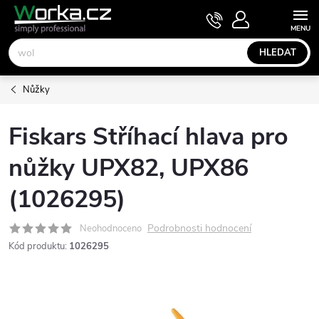
Přejít
NÁKUPNÍ
KOŠÍK
na
obsah
HLEDAT
Nůžky
Fiskars Stříhací hlava pro
nůžky UPX82, UPX86
(1026295)
Podrobnosti hodnocení
Neohodnoceno
Kód produktu:
1026295