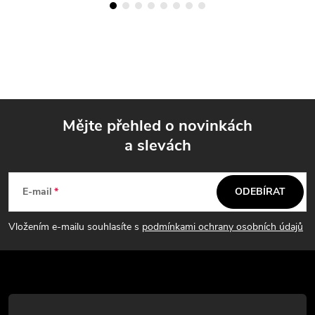
Mějte přehled o novinkách
a slevách
Z
á
E-mail
ODEBÍRAT
p
Vložením e-mailu souhlasíte s
podmínkami ochrany osobních údajů
a
t