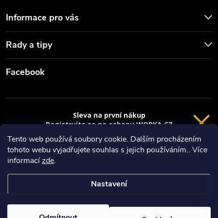
Informace pro vás
Rady a tipy
Facebook
Sleva na první nákup
Registrujte se na eshopu WORKA.CZ
VRÁCENÍ 14 DNÍ
a
sleva 100 Kč*
na nákup je Vaše.
Tento web používá soubory cookie. Dalším procházením
tohoto webu vyjadřujete souhlas s jejich používáním.. Více
Registrace
Copyright 2026
Worka.cz - Vše pro práci a řemeslo
. Všechna práva
informací
zde
.
vyhrazena.
*platí při nákupu nad 3000 Kč
Nastavení
Privacy policy
Vytvořil Shoptet
Nastavil tým EshopyUmíme.cz
Odmítnout