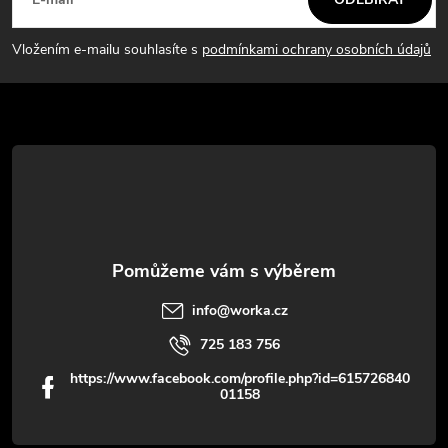
á
p
Vložením e-mailu souhlasíte s
podmínkami ochrany osobních údajů
a
t
í
info
@
worka.cz
725 183 756
https://www.facebook.com/profile.php?id=615726840
01158