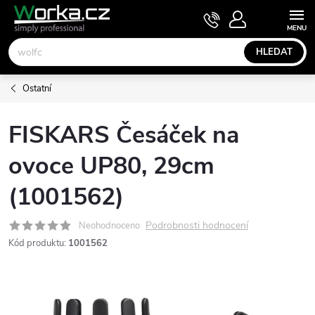
Přejít
NÁKUPNÍ
KOŠÍK
na
obsah
HLEDAT
Ostatní
FISKARS Česáček na
ovoce UP80, 29cm
(1001562)
Podrobnosti hodnocení
Neohodnoceno
Kód produktu:
1001562