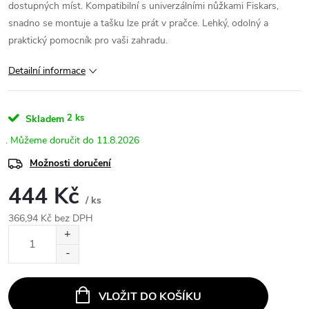
dostupných míst. Kompatibilní s univerzálními nůžkami Fiskars,
snadno se montuje a tašku lze prát v pračce. Lehký, odolný a
praktický pomocník pro vaši zahradu.
Detailní informace
2 ks
Skladem
11.8.2026
Možnosti doručení
444 Kč
/ ks
366,94 Kč bez DPH
Měrná
cena:
VLOŽIT DO KOŠÍKU