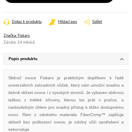
Dotaz k produktu
Hlídací pes
Sdílet
Značka:
Fiskars
Záruka
:
24 měsíců
Popis produktu
Sběrač ovoce Fiskars je praktickým doplňkem k řadě
univerzálních zahradních nůžek, který vám umožní snadno a
šetrně sklízet ovoce i z vysokých stromů. Je vybaven sběrnou
taškou z měkké síťoviny, kterou lze prát v pračce, a
nastavitelným úhlem pro snadný přístup k těžko dostupnému
ovoci. Rám z odolného materiálu FiberComp™ zajišťuje
sklizeň bez poškození ovoce, je odolný vůči opotřebení a
nekoroduje.