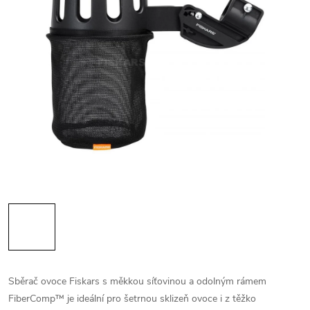
Sběrač ovoce Fiskars s měkkou síťovinou a odolným rámem
FiberComp™ je ideální pro šetrnou sklizeň ovoce i z těžko