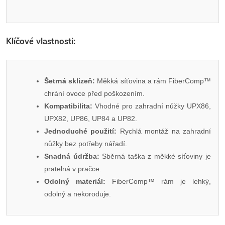
Klíčové vlastnosti:
Šetrná sklizeň:
Měkká síťovina a rám FiberComp™
chrání ovoce před poškozením.
Kompatibilita:
Vhodné pro zahradní nůžky UPX86,
UPX82, UP86, UP84 a UP82.
Jednoduché použití:
Rychlá montáž na zahradní
nůžky bez potřeby nářadí.
Snadná údržba:
Sběrná taška z měkké síťoviny je
pratelná v pračce.
Odolný materiál:
FiberComp™ rám je lehký,
odolný a nekoroduje.