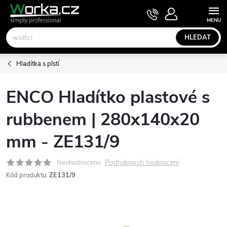
Přejít
NÁKUPNÍ
KOŠÍK
na
obsah
HLEDAT
Hladítka s plstí
ENCO Hladítko plastové s
rubbenem | 280x140x20
mm - ZE131/9
Podrobnosti hodnocení
Neohodnoceno
Kód produktu:
ZE131/9