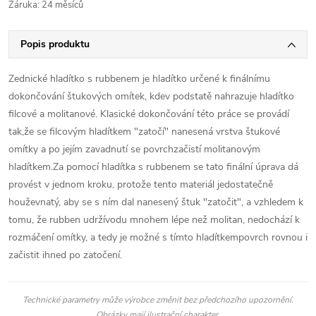
Záruka
:
24 měsíců
Popis produktu
Zednické hladítko s rubbenem je hladítko určené k finálnímu
dokončování štukových omítek, kdev podstatě nahrazuje hladítko
filcové a molitanové. Klasické dokončování této práce se provádí
tak,že se filcovým hladítkem "zatočí" nanesená vrstva štukové
omítky a po jejím zavadnutí se povrchzačistí molitanovým
hladítkem.Za pomocí hladítka s rubbenem se tato finální úprava dá
provést v jednom kroku, protože tento materiál jedostatečně
houževnatý, aby se s ním dal nanesený štuk "zatočit", a vzhledem k
tomu, že rubben udržívodu mnohem lépe než molitan, nedochází k
rozmáčení omítky, a tedy je možné s tímto hladítkempovrch rovnou i
začistit ihned po zatočení.
Technické parametry může výrobce změnit bez předchozího upozornění.
Obrázky mají ilustrační charakter.