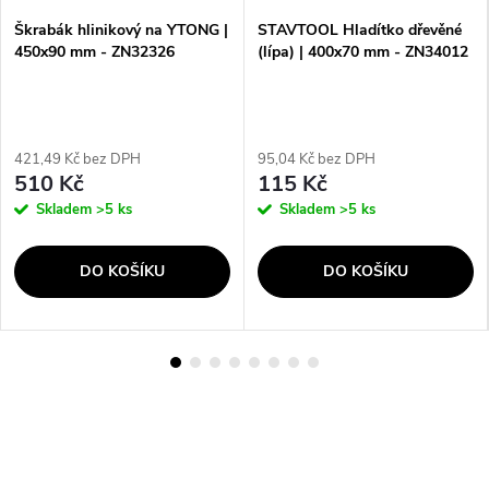
Škrabák hlinikový na YTONG |
STAVTOOL Hladítko dřevěné
450x90 mm - ZN32326
(lípa) | 400x70 mm - ZN34012
421,49 Kč bez DPH
95,04 Kč bez DPH
510 Kč
115 Kč
Skladem
>5 ks
Skladem
>5 ks
DO KOŠÍKU
DO KOŠÍKU