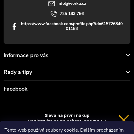
info
@
worka.cz
725 183 756
https://www.facebook.com/profile.php?id=615726840
01158
Informace pro vás
Rady a tipy
Facebook
Sleva na první nákup
Registrujte se na eshopu WORKA.CZ
a
sleva 100 Kč*
na nákup je Vaše.
Tento web používá soubory cookie. Dalším procházením