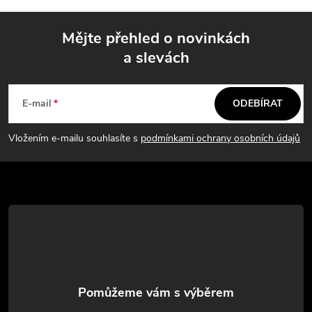
Mějte přehled o novinkách
a slevách
Z
á
E-mail
ODEBÍRAT
p
Vložením e-mailu souhlasíte s
podmínkami ochrany osobních údajů
a
t
í