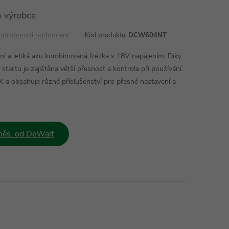
 výrobce
odrobnosti hodnocení
Kód produktu:
DCW604NT
a lehká aku kombinovaná frézka s 18V napájením. Díky
artu je zajištěna větší přesnost a kontrola při používání.
 a obsahuje různé příslušenství pro přesné nastavení a
měs. od DeWalt