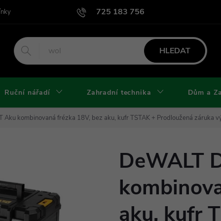
725 183 756
ínky
Podmínky užití webu
Podmínky ochrany osobních údajů a cook
HLEDAT
Ruční nářadí
Zahradní technika
Dům a Z
u kombinovaná frézka 18V, bez aku, kufr TSTAK
+ Prodloužená záruka v
DeWALT 
kombinova
aku, kufr