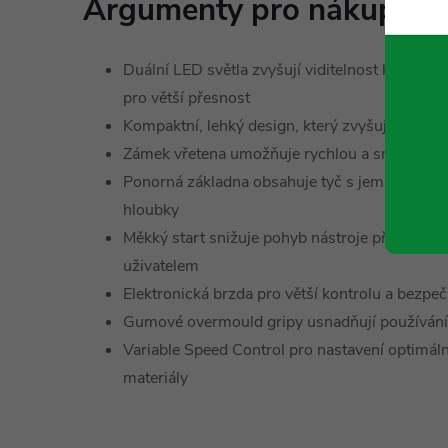
Argumenty pro nákup:
Duální LED světla zvyšují viditelnost kolem 
pro větší přesnost
Kompaktní, lehký design, který zvyšuje snadnos
Zámek vřetena umožňuje rychlou a snadnou v
Ponorná základna obsahuje tyč s jemným dola
hloubky
Měkký start snižuje pohyb nástroje při spuštěn
uživatelem
Elektronická brzda pro větší kontrolu a bezpe
Gumové overmould gripy usnadňují používání
Variable Speed Control pro nastavení optimáln
materiály