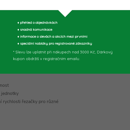
routerového bitu během provozu
♦ přehled o objednávkách
♦ snadná komunikace
t použití a pohodlí uživatele
♦ informace o slevách a akcích mezi prvními
♦ speciální nabídky pro registrované zákazníky
ýměnu příslušenství
děním pro přesné nastavení
* Slevu lze uplatnit při nákupech nad 3000 Kč, Dárkový
kupon obdržíš v registračním emailu.
í a zvyšuje kontrolu nad
čnost
 jednotky
í rychlosti řezačky pro různé