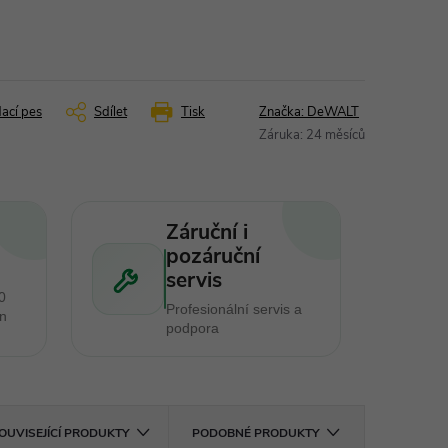
dací pes
Sdílet
Tisk
Značka:
DeWALT
Záruka
:
24 měsíců
Záruční i
pozáruční
servis
0
Profesionální servis a
en
podpora
OUVISEJÍCÍ PRODUKTY
PODOBNÉ PRODUKTY