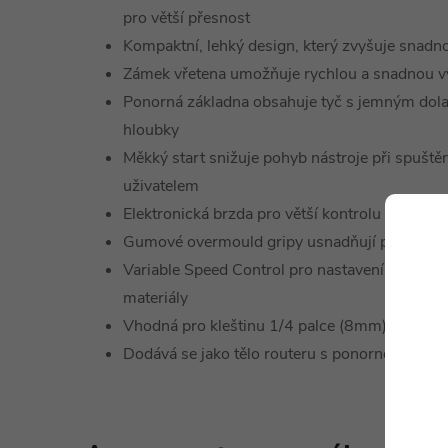
pro větší přesnost
Kompaktní, lehký design, který zvyšuje snadnos
Zámek vřetena umožňuje rychlou a snadnou v
Ponorná základna obsahuje tyč s jemným dola
hloubky
Měkký start snižuje pohyb nástroje při spuštěn
uživatelem
Elektronická brzda pro větší kontrolu a bezpe
Gumové overmould gripy usnadňují používání
Variable Speed Control pro nastavení optimáln
materiály
Vhodná pro kleštinu 1/4 palce (8mm)
Dodává se jako tělo routeru s ponornou zákl