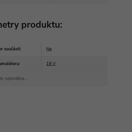
etry produktu:
r součástí
:
Ne
umulátoru
:
18 V
yla vyprodána…