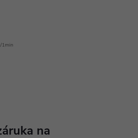
0/1min
záruka na