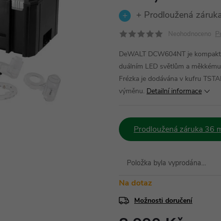
+ Prodloužená záruka
P
Neohodnoceno
DeWALT DCW604NT je kompaktní 
duálním LED světlům a měkkému st
Frézka je dodávána v kufru TSTAK
výměnu.
Detailní informace
Prodloužená záruka 36 
Položka byla vyprodána…
Na dotaz
Možnosti doručení