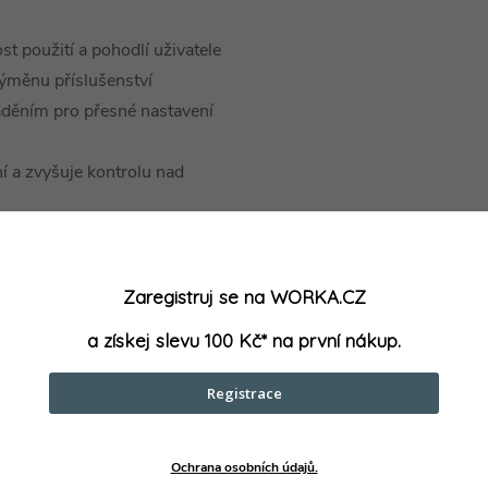
t použití a pohodlí uživatele
ýměnu příslušenství
děním pro přesné nastavení
í a zvyšuje kontrolu nad
čnost
 jednotky
í rychlosti řezačky pro různé
Zaregistruj se na WORKA.CZ
a získej slevu 100 Kč* na první nákup.
adnou a pevnou základnou
Registrace
Ochrana osobních údajů.