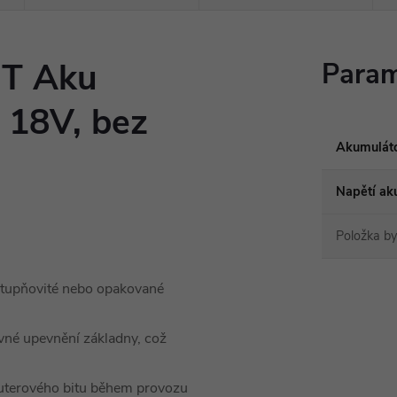
T Aku
Param
 18V, bez
Akumuláto
Napětí ak
Položka b
 stupňovité nebo opakované
evné upevnění základny, což
routerového bitu během provozu