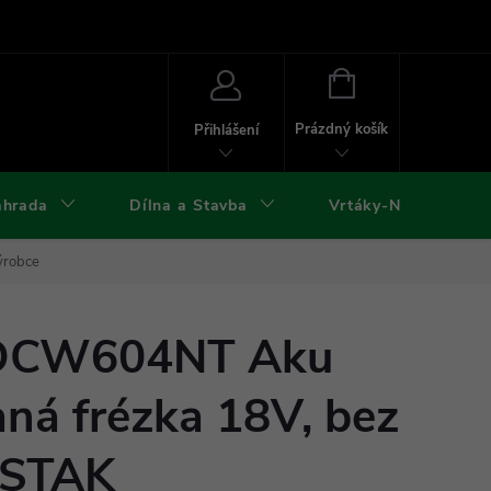
ies
Kontakty
Doprava a platba
Formuláře ke stažení
NÁKUPNÍ
KOŠÍK
Prázdný košík
Přihlášení
ahrada
Dílna a Stavba
Vrtáky-Nástroje
ýrobce
DCW604NT Aku
ná frézka 18V, bez
 TSTAK