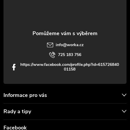
í
info
@
worka.cz
725 183 756
https://www.facebook.com/profile.php?id=615726840
01158
Informace pro vás
Rady a tipy
Facebook