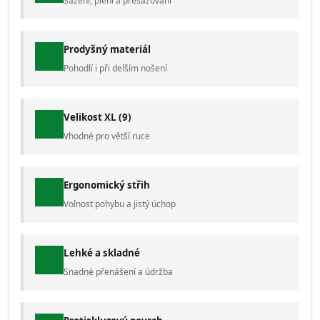
Sázení, plení a přesazování
Prodyšný materiál
Pohodlí i při delším nošení
Velikost XL (9)
Vhodné pro větší ruce
Ergonomický střih
Volnost pohybu a jistý úchop
Lehké a skladné
Snadné přenášení a údržba