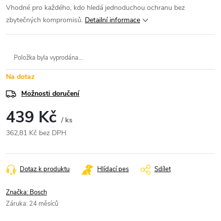
Vhodné pro každého, kdo hledá jednoduchou ochranu bez
zbytečných kompromisů.
Detailní informace
Položka byla vyprodána…
Na dotaz
Možnosti doručení
439 Kč
/ ks
362,81 Kč bez DPH
Měrná
cena:
Dotaz k produktu
Hlídací pes
Sdílet
Značka:
Bosch
Záruka
:
24 měsíců