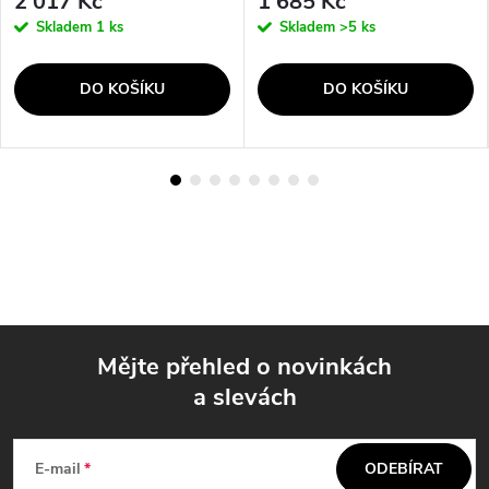
2 017 Kč
1 685 Kč
Skladem
1 ks
Skladem
>5 ks
DO KOŠÍKU
DO KOŠÍKU
Mějte přehled o novinkách
a slevách
Z
á
E-mail
ODEBÍRAT