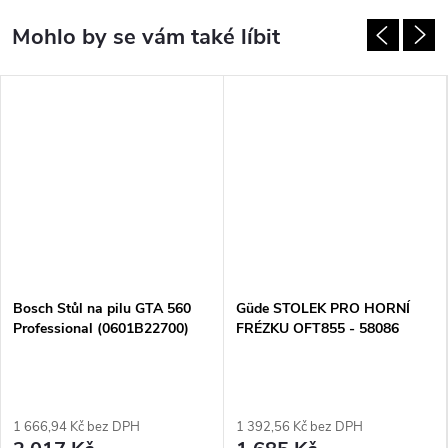
DARMA
Bosch Stůl na pilu GTA 560
Güde STOLEK PRO HORNÍ
Professional (0601B22700)
FRÉZKU OFT855 - 58086
1 666,94 Kč bez DPH
1 392,56 Kč bez DPH