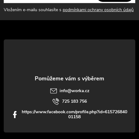
p
Vložením e-mailu souhlasíte s
podmínkami ochrany osobních údajů
a
t
í
info
@
worka.cz
725 183 756
https://www.facebook.com/profile.php?id=615726840
01158