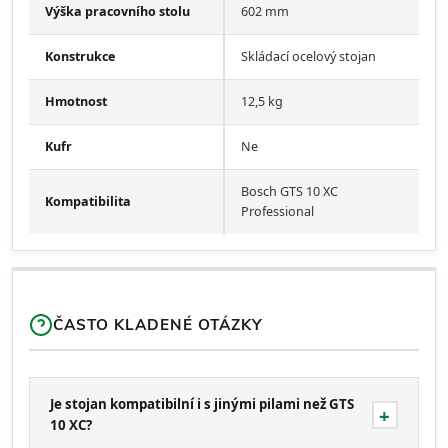
Výška pracovního stolu
602 mm
Konstrukce
Skládací ocelový stojan
Hmotnost
12,5 kg
Kufr
Ne
Bosch GTS 10 XC
Kompatibilita
Professional
ČASTO KLADENÉ OTÁZKY
Je stojan kompatibilní i s jinými pilami než GTS
10 XC?