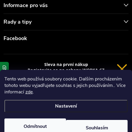
Informace pro vás
Rady a tipy
Facebook
Sleva na první nákup
Registrujte se na eshopu WORKA.CZ
VRÁCENÍ 14 DNÍ
a
sleva 100 Kč*
na nákup je Vaše.
Tento web používá soubory cookie. Dalším procházením
tohoto webu vyjadřujete souhlas s jejich používáním.. Více
Registrace
Copyright 2026
Worka.cz - Vše pro práci a řemeslo
. Všechna práva
informací
zde
.
vyhrazena.
*platí při nákupu nad 3000 Kč
Nastavení
Privacy policy
Vytvořil Shoptet
Nastavil tým EshopyUmíme.cz
Odmítnout
Souhlasím