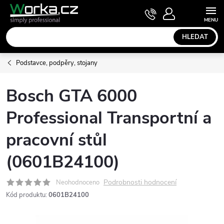
Přejít
NÁKUPNÍ
KOŠÍK
na
obsah
HLEDAT
Podstavce, podpěry, stojany
Bosch GTA 6000
Professional Transportní a
pracovní stůl
(0601B24100)
Podrobnosti hodnocení
Neohodnoceno
Kód produktu:
0601B24100