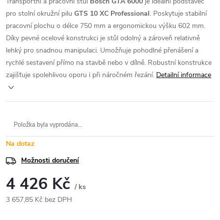
Transportní a pracovní stůl
Bosch GTA 6000
je ideální podstavec
pro stolní okružní pilu
GTS 10 XC Professional
. Poskytuje stabilní
pracovní plochu o délce 750 mm a ergonomickou výšku 602 mm.
Díky pevné ocelové konstrukci je stůl odolný a zároveň relativně
lehký pro snadnou manipulaci. Umožňuje pohodlné přenášení a
rychlé sestavení přímo na stavbě nebo v dílně. Robustní konstrukce
zajišťuje spolehlivou oporu i při náročném řezání.
Detailní informace
Položka byla vyprodána…
Na dotaz
Možnosti doručení
4 426 Kč
/ ks
3 657,85 Kč bez DPH
Měrná