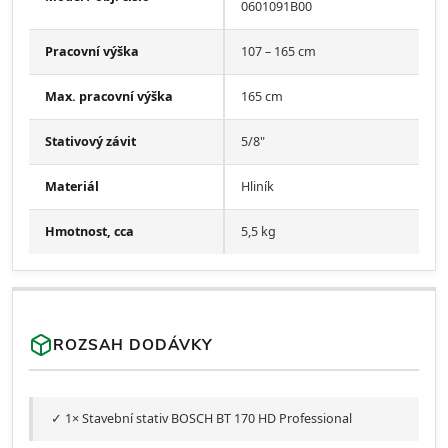
0601091B00
Pracovní výška
107 – 165 cm
Max. pracovní výška
165 cm
Stativový závit
5/8"
Materiál
Hliník
Hmotnost, cca
5,5 kg
ROZSAH DODÁVKY
✓ 1× Stavební stativ BOSCH BT 170 HD Professional