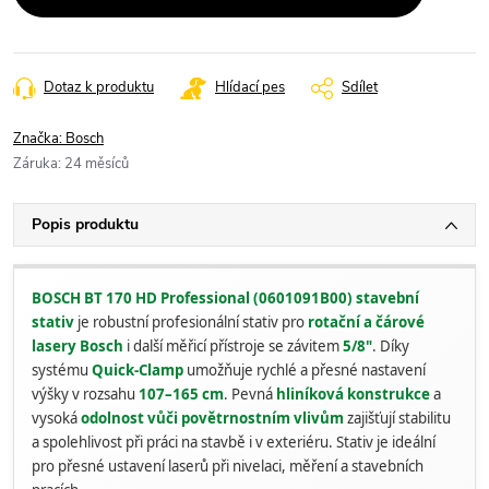
Dotaz k produktu
Hlídací pes
Sdílet
Značka:
Bosch
Záruka
:
24 měsíců
Popis produktu
BOSCH BT 170 HD Professional (0601091B00) stavební
stativ
je robustní profesionální stativ pro
rotační a čárové
lasery Bosch
i další měřicí přístroje se závitem
5/8"
. Díky
systému
Quick-Clamp
umožňuje rychlé a přesné nastavení
výšky v rozsahu
107–165 cm
. Pevná
hliníková konstrukce
a
vysoká
odolnost vůči povětrnostním vlivům
zajišťují stabilitu
a spolehlivost při práci na stavbě i v exteriéru. Stativ je ideální
pro přesné ustavení laserů při nivelaci, měření a stavebních