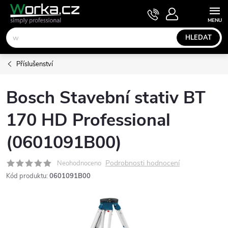
Přejít
NÁKUPNÍ
KOŠÍK
na
obsah
HLEDAT
Příslušenství
Bosch Stavební stativ BT
170 HD Professional
(0601091B00)
Podrobnosti hodnocení
Neohodnoceno
Kód produktu:
0601091B00