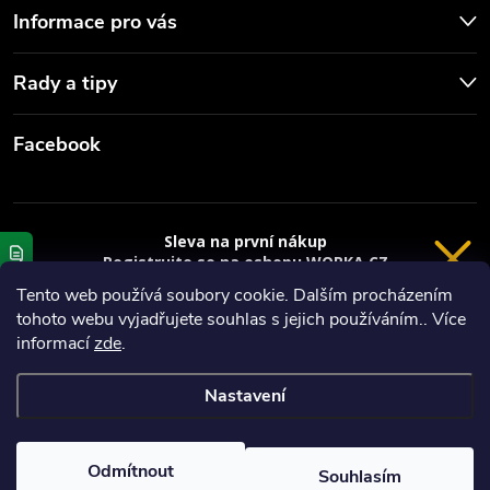
Informace pro vás
Rady a tipy
Facebook
Sleva na první nákup
Registrujte se na eshopu WORKA.CZ
VRÁCENÍ 14 DNÍ
a
sleva 100 Kč*
na nákup je Vaše.
Tento web používá soubory cookie. Dalším procházením
tohoto webu vyjadřujete souhlas s jejich používáním.. Více
Registrace
Copyright 2026
Worka.cz - Vše pro práci a řemeslo
. Všechna práva
informací
zde
.
vyhrazena.
*platí při nákupu nad 3000 Kč
Nastavení
Privacy policy
Vytvořil Shoptet
Nastavil tým EshopyUmíme.cz
Odmítnout
Souhlasím