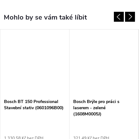
Bosch BT 150 Professional
Bosch Brýle pro práci s
Stavební stativ (0601096B00)
laserem - zelené
(1608M0005J)
1 330,58 Kč bez DPH
321,49 Kč bez DPH