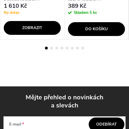
1 610 Kč
389 Kč
Na dotaz
Skladem
5 ks
ZOBRAZIT
DO KOŠÍKU
Mějte přehled o novinkách
a slevách
Z
á
E-mail
ODEBÍRAT