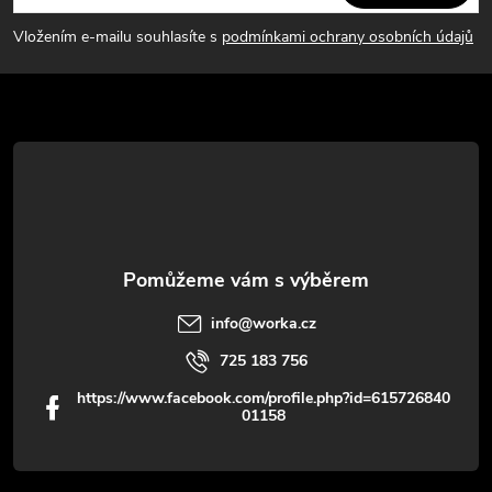
p
Vložením e-mailu souhlasíte s
podmínkami ochrany osobních údajů
a
t
í
info
@
worka.cz
725 183 756
https://www.facebook.com/profile.php?id=615726840
01158