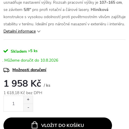
usnadňuje nastavení výšky. Rozsah pracovní výšky je
107–165 cm
,
se závitem
5/8"
pro profi rotační a čárové lasery.
Hliníková
konstrukce s vysokou odolností proti povětrnostním vlivům zajišťuje
stabilitu v terénu. Ideální pro náročné nasazení v exteriéru i interiéru.
Detailní informace
>5 ks
Skladem
10.8.2026
Možnosti doručení
1 958 Kč
/ ks
1 618,18 Kč bez DPH
Měrná
cena:
VLOŽIT DO KOŠÍKU