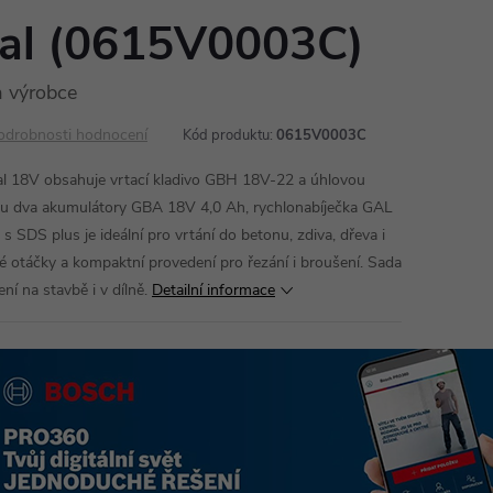
nal (0615V0003C)
 výrobce
odrobnosti hodnocení
Kód produktu:
0615V0003C
l 18V obsahuje vrtací kladivo GBH 18V-22 a úhlovou
u dva akumulátory GBA 18V 4,0 Ah, rychlonabíječka GAL
s SDS plus je ideální pro vrtání do betonu, zdiva, dřeva i
é otáčky a kompaktní provedení pro řezání i broušení. Sada
ní na stavbě i v dílně.
Detailní informace