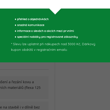
Odolná taška
Bosch Professional pro
♦ přehled o objednávkách
přepravu nářadí
♦ snadná komunikace
♦ informace o slevách a akcích mezi prvními
♦ speciální nabídky pro registrované zákazníky
* Slevu lze uplatnit při nákupech nad 3000 Kč, Dárkový
kupon obdržíš v registračním emailu.
šení a řezání kovu a
ních materiálů (flexa 125
e na stavbě i v dílně bez