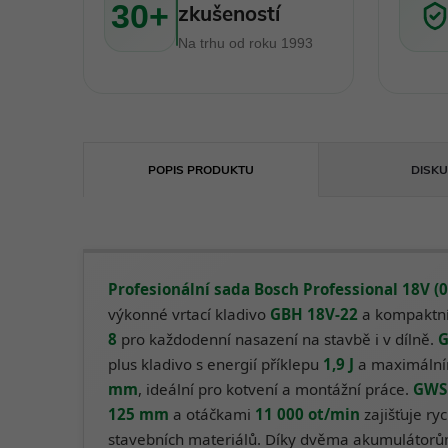
30+
zkušeností
Na trhu od roku 1993
POPIS PRODUKTU
DISKU
Profesionální sada Bosch Professional 18V 
výkonné vrtací kladivo
GBH 18V-22
a kompaktní
8
pro každodenní nasazení na stavbě i v dílně.
G
plus kladivo s energií příklepu
1,9 J
a maximální
mm
, ideální pro kotvení a montážní práce.
GWS 
125 mm
a otáčkami
11 000 ot/min
zajišťuje ry
stavebních materiálů. Díky dvěma akumulátor