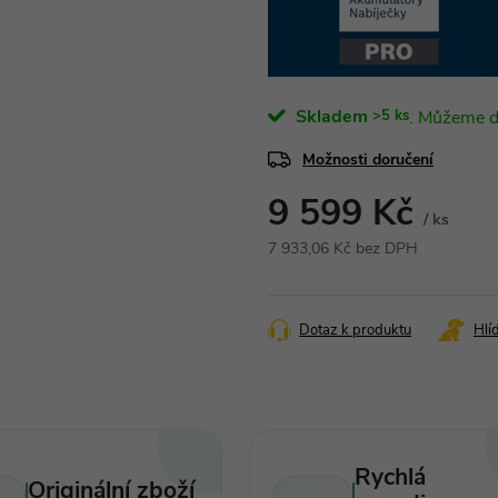
Skladem
>5 ks
Možnosti doručení
9 599 Kč
/ ks
7 933,06 Kč bez DPH
Měrná
cena:
Dotaz k produktu
Hlí
Rychlá
Originální zboží