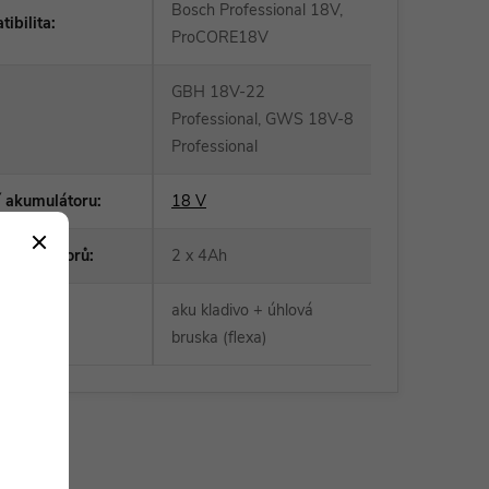
Bosch Professional 18V,
ibilita
:
ProCORE18V
GBH 18V-22
:
Professional, GWS 18V-8
Professional
í akumulátoru
:
18 V
 akumulátorů
:
2 x 4Ah
aku kladivo + úhlová
roduktu
:
bruska (flexa)