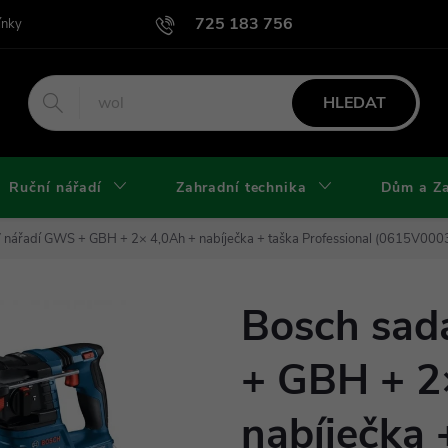
725 183 756
ínky
Podmínky užití webu
Podmínky ochrany osobních údajů a cook
HLEDAT
Ruční nářadí
Zahradní technika
Dům a Z
 nářadí GWS + GBH + 2× 4,0Ah + nabíječka + taška Professional (0615V00
Bosch sad
+ GBH + 2
nabíječka 