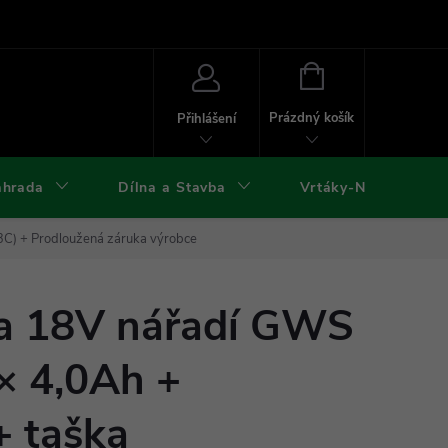
ies
Kontakty
Doprava a platba
Formuláře ke stažení
NÁKUPNÍ
KOŠÍK
Prázdný košík
Přihlášení
ahrada
Dílna a Stavba
Vrtáky-Nástroje
03C)
+ Prodloužená záruka výrobce
a 18V nářadí GWS
× 4,0Ah +
+ taška