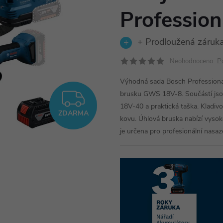
Professio
+ Prodloužená záruka
P
Neohodnoceno
Výhodná sada Bosch Professiona
brusku GWS 18V-8. Součástí jso
ZDARMA
18V-40 a praktická taška. Kladivo 
ZDARMA
kovu. Úhlová bruska nabízí vysok
je určena pro profesionální nasaze