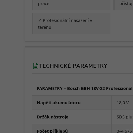
práce
přístup
✓ Profesionální nasazení v
terénu
TECHNICKÉ PARAMETRY
PARAMETRY – Bosch GBH 18V-22 Professional
Napětí akumulátoru
18,0 V
Držák nástroje
SDS plu
Počet příklepů
0–4 675