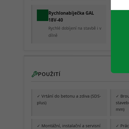
Rychlonabíječka GAL
18V-40
Rychlé dobíjení na stavbě i v
dílně
POUŽITÍ
✓ Vrtání do betonu a zdiva (SDS-
✓ Brou
plus)
staveb
mm)
✓ Montážní, instalační a servisní
✓ Prác