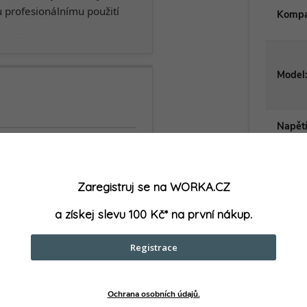
 profesionálnímu použití
Kompat
Model
Napět
Počet
GBH 18V-22 SDS-plus
Vrtací kladivo pro betony a
Zaregistruj se na WORKA.CZ
zdivo
Typ p
a získej slevu 100 Kč* na první nákup.
Registrace
2× akumulátor 4,0 Ah
Dlouhá výdrž při práci
Ochrana osobních údajů.