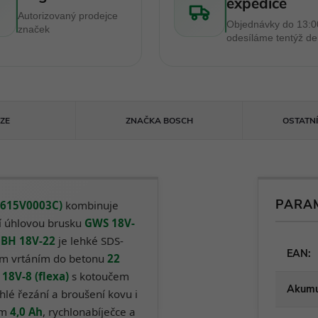
expedice
Autorizovaný prodejce
Objednávky do 13:0
značek
odesíláme tentýž d
ZE
ZNAČKA
BOSCH
OSTATN
PARA
(0615V0003C)
kombinuje
 úhlovou brusku
GWS 18V-
BH 18V-22
je lehké SDS-
EAN
:
m vrtáním do betonu
22
18V-8 (flexa)
s kotoučem
Akumul
chlé řezání a broušení kovu i
ům
4,0 Ah
, rychlonabíječce a