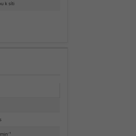
u k síti
s
 min⁻¹