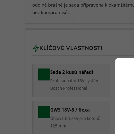
odolné brašně je sada připravena k okamžitému
bez kompromisů.
KLÍČOVÉ VLASTNOSTI
Sada 2 kusů nářadí
Profesionální 18V systém
Bosch Professional
GWS 18V-8 / flexa
Úhlová bruska pro kotouč
125 mm