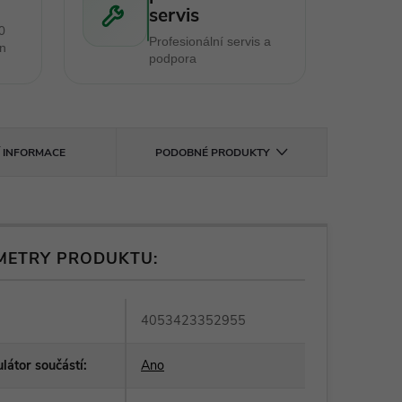
servis
0
Profesionální servis a
en
podpora
Í INFORMACE
PODOBNÉ PRODUKTY
METRY PRODUKTU:
4053423352955
átor součástí
:
Ano