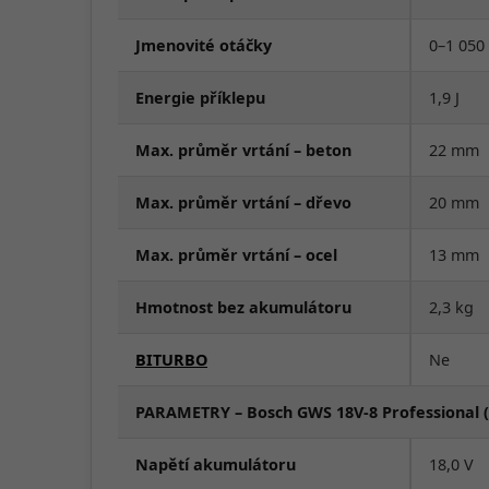
Jmenovité otáčky
0–1 050
Energie příklepu
1,9 J
Max. průměr vrtání – beton
22 mm
Max. průměr vrtání – dřevo
20 mm
Max. průměr vrtání – ocel
13 mm
Hmotnost bez akumulátoru
2,3 kg
BITURBO
Ne
PARAMETRY – Bosch GWS 18V-8 Professional (ú
Napětí akumulátoru
18,0 V