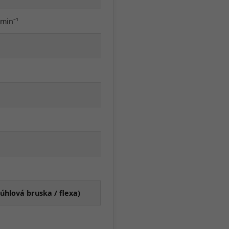
 min⁻¹
hlová bruska / flexa)