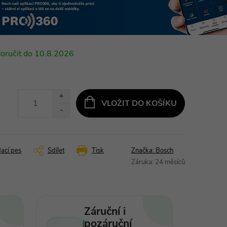
10.8.2026
VLOŽIT DO KOŠÍKU
dací pes
Sdílet
Tisk
Značka:
Bosch
Záruka
:
24 měsíců
Záruční i
pozáruční