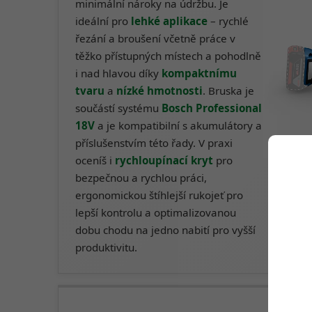
minimální nároky na údržbu. Je
ideální pro
lehké aplikace
– rychlé
řezání a broušení včetně práce v
těžko přístupných místech a pohodlně
i nad hlavou díky
kompaktnímu
tvaru
a
nízké hmotnosti
. Bruska je
součástí systému
Bosch Professional
18V
a je kompatibilní s akumulátory a
příslušenstvím této řady. V praxi
oceníš i
rychloupínací kryt
pro
bezpečnou a rychlou práci,
ergonomickou štíhlejší rukojeť pro
lepší kontrolu a optimalizovanou
dobu chodu na jedno nabití pro vyšší
produktivitu.