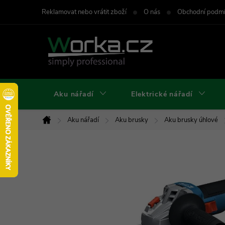
Přejít
Reklamovat nebo vrátit zboží
O nás
Obchodní podm
na
obsah
Aku nářadí
Elektrické nářadí
Aku nářadí
Aku brusky
Aku brusky úhlové
Domů