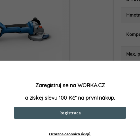
Hmotno
Kompat
Max. 
Model
Zaregistruj se na WORKA.CZ
Napět
a získej slevu 100 Kč* na první nákup.
Otáčk
Registrace
Prodej
Regula
Ochrana osobních údajů.