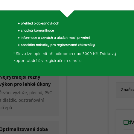
Typ m
♦ přehled o objednávkách
♦ snadná komunikace
Bezuhlíkový motor
Úrove
♦ informace o slevách a akcích mezi prvními
Vyšší účinnost, delší
♦ speciální nabídky pro registrované zákazníky
životnost a méně údržby
* Slevu lze uplatnit při nákupech nad 3000 Kč, Dárkový
X-LO
kupon obdržíš v registračním emailu.
Závit 
Nejrychlejší řezný
výkon pro lehké úkony
Značk
Řezání výztuže, plechů, PVC
a dlaždic, odstraňování
otřepů
Optimalizovaná doba