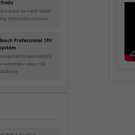
chodu
Více práce na méně dobití
díky efektivnímu provozu
Bosch Professional 18V
systém
Kompatibilita akumulátorů
a nabíječek v rámci 18V
platformy
ní PVC a plastů (s