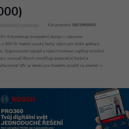
000)
odrobnosti hodnocení
Kód produktu:
06019N9000
8V-8 kombinuje kompaktní design s výkonem
 o 800 W. Nabízí vysoký řezný výkon pro lehké aplikace
ic. Ergonomická rukojeť a nízká hmotnost zajišťují komfort
lita s vysavači Bosch umožňuje bezprašné řezání a
ssional 18V je ideální pro flexibilní použití na stavbě i v