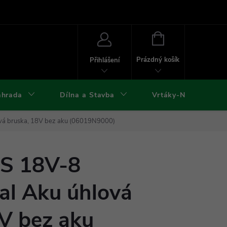
ies
Kontakty
Doprava a platba
Formuláře ke stažení
NÁKUPNÍ
KOŠÍK
Prázdný košík
Přihlášení
ahrada
Dílna a Stavba
Vrtáky-Nástroje
ová bruska, 18V bez aku (06019N9000)
S 18V-8
al Aku úhlová
V bez aku