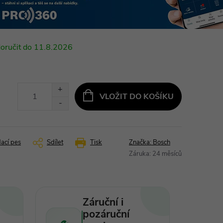
11.8.2026
VLOŽIT DO KOŠÍKU
dací pes
Sdílet
Tisk
Značka:
Bosch
Záruka
:
24 měsíců
Záruční i
pozáruční