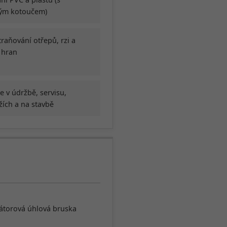
ým kotoučem)
raňování otřepů, rzi a
í hran
e v údržbě, servisu,
ích a na stavbě
torová úhlová bruska