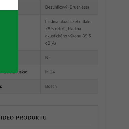
otoru
:
Bezuhlíkový (Brushless)
hladina akustického tlaku
78,5 dB(A), hladina
ň hluku
:
akustického výkonu 89,5
dB(A)
CK
:
Ne
hřídele brusky
:
M 14
a
:
Bosch
VIDEO PRODUKTU