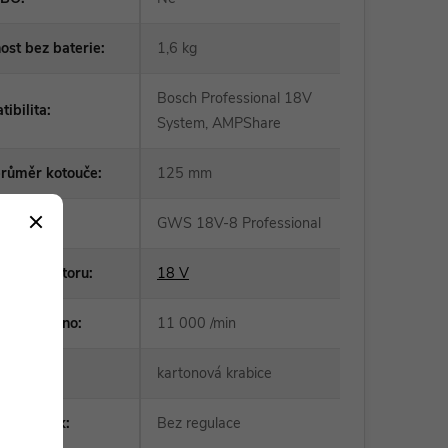
st bez baterie
:
1,6 kg
Bosch Professional 18V
ibilita
:
System, AMPShare
průměr kotouče
:
125 mm
:
GWS 18V-8 Professional
í akumulátoru
:
18 V
y naprázdno
:
11 000 /min
ní obal
:
kartonová krabice
ce otáček
:
Bez regulace