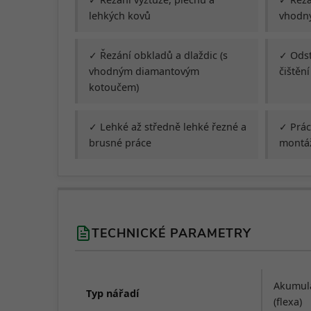
lehkých kovů
vhodn
✓ Řezání obkladů a dlaždic (s
✓ Odst
vhodným diamantovým
čištěn
kotoučem)
✓ Lehké až středně lehké řezné a
✓ Prác
brusné práce
montáž
TECHNICKÉ PARAMETRY
Akumulá
Typ nářadí
(flexa)