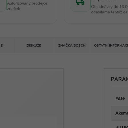
Autorizovaný prodejce
Objednávky do 13:0
značek
odesíláme tentýž d
(1)
DISKUZE
ZNAČKA
BOSCH
OSTATNÍ INFORMAC
PARA
EAN
:
Akumul
BITU