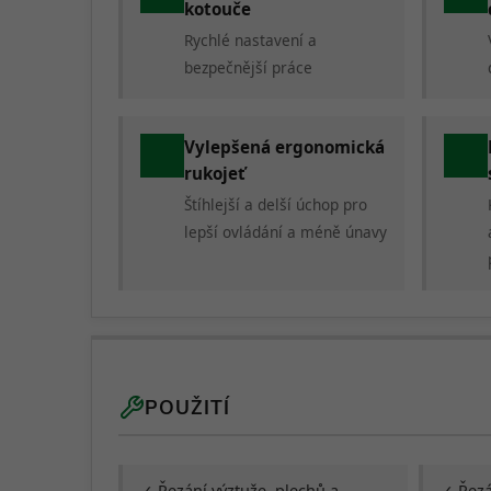
kotouče
Rychlé nastavení a
bezpečnější práce
Vylepšená ergonomická
rukojeť
Štíhlejší a delší úchop pro
lepší ovládání a méně únavy
POUŽITÍ
✓ Řezání výztuže, plechů a
✓ Řezá