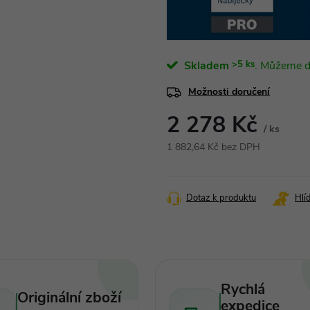
Skladem
>5 ks
Možnosti doručení
2 278 Kč
/ ks
1 882,64 Kč bez DPH
Měrná
cena:
Dotaz k produktu
Hlí
Rychlá
Originální zboží
expedice