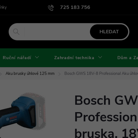
725 183 756
ínky
Podmínky užití webu
Podmínky ochrany osobních údajů a cook
HLEDAT
Ruční nářadí
Zahradní technika
Dům a Z
Aku brusky úhlové 125 mm
Bosch GWS 18V-8 Professional Aku úhl
Bosch GW
Profession
bruska, 18