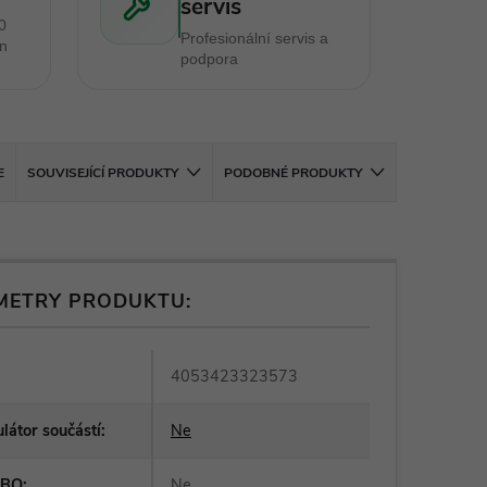
servis
0
Profesionální servis a
en
podpora
E
SOUVISEJÍCÍ PRODUKTY
PODOBNÉ PRODUKTY
METRY PRODUKTU:
4053423323573
átor součástí
:
Ne
RBO
:
Ne