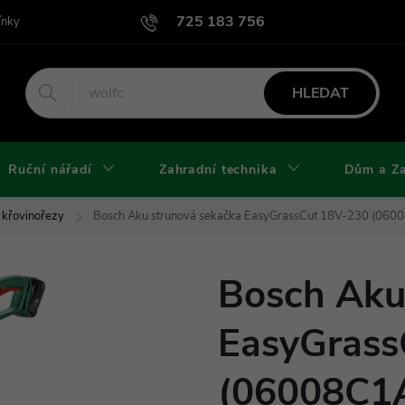
725 183 756
ínky
Podmínky užití webu
Podmínky ochrany osobních údajů a cook
HLEDAT
Ruční nářadí
Zahradní technika
Dům a Z
 křovinořezy
Bosch Aku strunová sekačka EasyGrassCut 18V-230 (060
Bosch Aku
EasyGrass
(06008C1