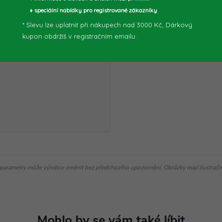
♦ speciální nabídky pro registrované zákazníky
* Slevu lze uplatnit při nákupech nad 3000 Kč, Dárkový
kupon obdržíš v registračním emailu.
parametry může výrobce změnit bez předchozího upozornění. Obrázky mají ilustrační