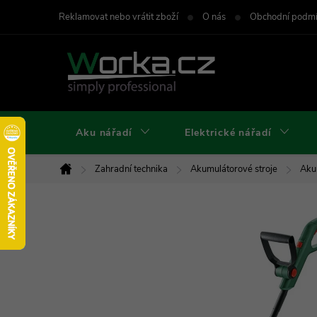
Přejít
Reklamovat nebo vrátit zboží
O nás
Obchodní podm
na
obsah
Aku nářadí
Elektrické nářadí
Zahradní technika
Akumulátorové stroje
Aku
Domů