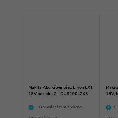
vinořez
Makita Aku křovinořez Li-ion LXT
Makita
18V,bez aku Z - DUR190LZX3
18V, 
+ Prodloužená záruka výrobce
+ P
4 015,70 Kč bez DPH
2 857,0