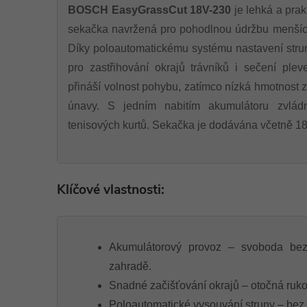
BOSCH EasyGrassCut 18V-230
je lehká a prak
sekačka navržená pro pohodlnou údržbu menších
Díky poloautomatickému systému nastavení struny
pro zastřihování okrajů trávníků i sečení ple
přináší volnost pohybu, zatímco nízká hmotnost 
únavy. S jedním nabitím akumulátoru zvlád
tenisových kurtů. Sekačka je dodávána včetně 18
Klíčové vlastnosti:
Akumulátorový provoz – svoboda be
zahradě.
Snadné začišťování okrajů – otočná ruko
Poloautomatické vysouvání struny – bez 