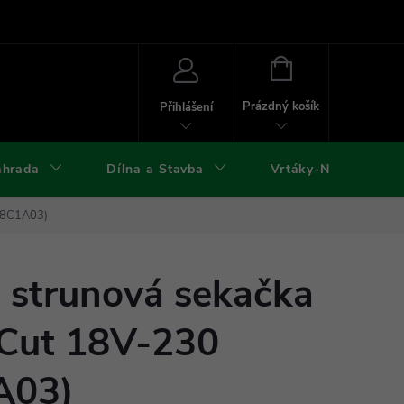
ies
Kontakty
Doprava a platba
Formuláře ke stažení
NÁKUPNÍ
KOŠÍK
Prázdný košík
Přihlášení
ahrada
Dílna a Stavba
Vrtáky-Nástroje
08C1A03)
 strunová sekačka
Cut 18V-230
A03)