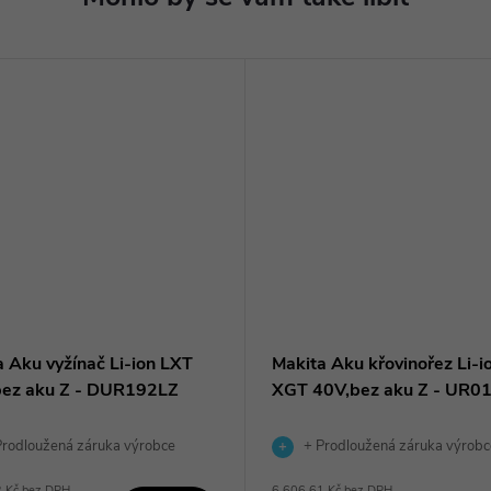
 Aku vyžínač Li-ion LXT
Makita Aku křovinořez Li-i
bez aku Z - DUR192LZ
XGT 40V,bez aku Z - UR0
rodloužená záruka výrobce
+ Prodloužená záruka výrobc
2 Kč bez DPH
6 606,61 Kč bez DPH