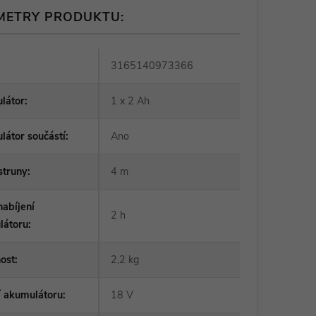
METRY PRODUKTU:
3165140973366
látor
:
1 x 2 Ah
átor součástí
:
Ano
struny
:
4 m
abíjení
2 h
látoru
:
ost
:
2,2 kg
í akumulátoru
:
18 V