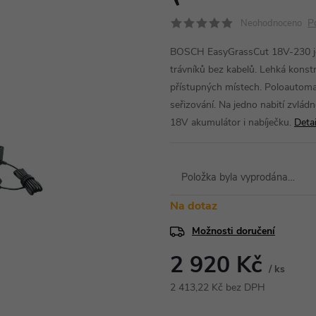
P
Neohodnoceno
BOSCH EasyGrassCut 18V-230 je
trávníků bez kabelů. Lehká konst
přístupných místech. Poloautoma
seřizování. Na jedno nabití zvlád
18V akumulátor i nabíječku.
Deta
Položka byla vyprodána…
Na dotaz
Možnosti doručení
2 920 Kč
/ ks
2 413,22 Kč bez DPH
Měrná