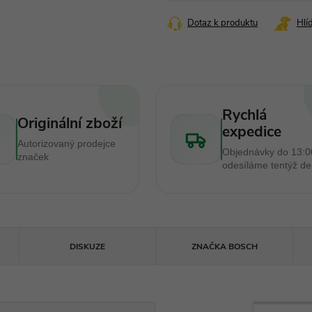
cena:
Dotaz k produktu
Hlí
Rychlá
Originální zboží
expedice
Autorizovaný prodejce
Objednávky do 13:0
značek
odesíláme tentýž d
DISKUZE
ZNAČKA
BOSCH