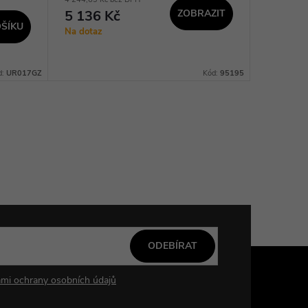
5 136 Kč
ZOBRAZIT
454 K
ŠÍKU
Na dotaz
Na dotaz
d:
UR017GZ
Kód:
95195
ODEBÍRAT
mi ochrany osobních údajů