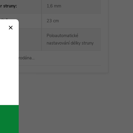
r struny
:
1,6 mm
záběru
:
23 cm
Poloautomatické
ystém
:
nastavování délky struny
a byla vyprodána…