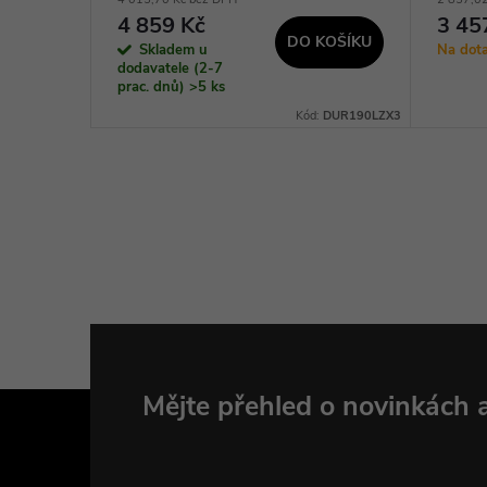
4 859 Kč
3 45
KOŠÍKU
DO KOŠÍKU
Skladem u
Na dot
dodavatele (2-7
prac. dnů)
>5 ks
Kód:
58437
Kód:
DUR190LZX3
Z
Mějte přehled o novinkách
á