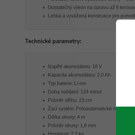
Dostatečný výkon na úpravu až 6 tenisový
Lehká a vyvážená konstrukce pro pohodlno
Technické parametry:
Napětí akumulátoru: 18 V
Kapacita akumulátoru: 2,0 Ah
Typ baterie: Li-ion
Doba nabíjení: 124 minut
Průměr střihu: 23 cm
Žací systém: Poloautomatické nastavení 
Délka struny: 4 m
Průměr struny: 1,6 mm
Hmotnost: 2,2 kg