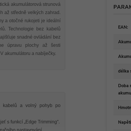
tická akumulátorová strunová
PARA
 až středně velkých zahrad.
 a otočné rukojeti je ideální
EAN
:
velů. Technologie bez kabelů
zajišťuje snadné ovládání bez
Akumu
ne úpravu plochy až šesti
V akumulátoru a nabíječky.
Akumul
délka 
Doba n
akumu
z kabelů a volný pohyb po
Hmotn
jeť s funkcí „Edge Trimming“.
Napět
ručního nastavování.