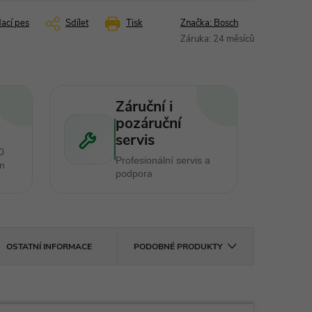
dací pes
Sdílet
Tisk
Značka:
Bosch
Záruka
:
24 měsíců
Záruční i
pozáruční
servis
0
Profesionální servis a
en
podpora
OSTATNÍ INFORMACE
PODOBNÉ PRODUKTY