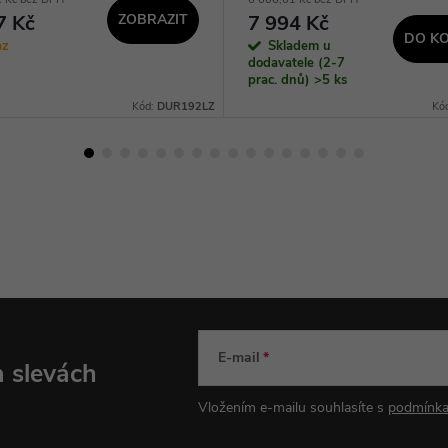
7 Kč
ZOBRAZIT
7 994 Kč
DO KO
az
Skladem u
dodavatele (2-7
prac. dnů)
>5 ks
Kód:
DUR192LZ
Kó
E-mail
a slevách
Vložením e-mailu souhlasíte s
podmínka