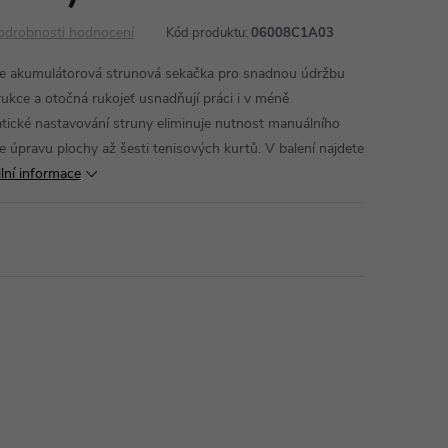
odrobnosti hodnocení
Kód produktu:
06008C1A03
 akumulátorová strunová sekačka pro snadnou údržbu
rukce a otočná rukojeť usnadňují práci i v méně
tické nastavování struny eliminuje nutnost manuálního
ne úpravu plochy až šesti tenisových kurtů. V balení najdete
ilní informace