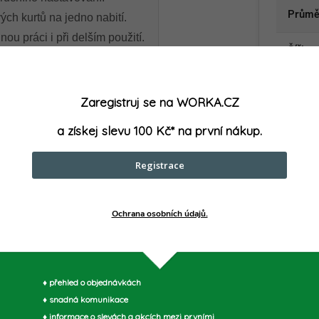
Průmě
ch kurtů na jedno nabití.
u práci i při delším použití.
Šířka 
Žací s
Zaregistruj se na WORKA.CZ
a získej slevu 100 Kč* na první nákup.
Položk
Registrace
Ochrana osobních údajů.
délky struny
♦ přehled o objednávkách
♦ snadná komunikace
♦ informace o slevách a akcích mezi prvními